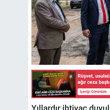
Rüşvet, usulsüz
ağır ceza başk
İçeriği Görüntüle
Yıllardır ihtiyaç duyu