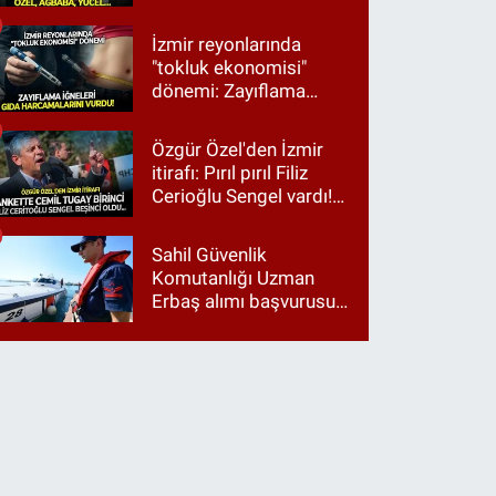
Ağbaba, Yücel…
İzmir reyonlarında
"tokluk ekonomisi"
dönemi: Zayıflama
iğneleri gıda
harcamalarını vurdu!
Özgür Özel'den İzmir
itirafı: Pırıl pırıl Filiz
Cerioğlu Sengel vardı!
Ama ankette Cemil
Tugay birinci çıktı
Sahil Güvenlik
Komutanlığı Uzman
Erbaş alımı başvurusu
nasıl yapılır? 2026
başvuru şartları neler?