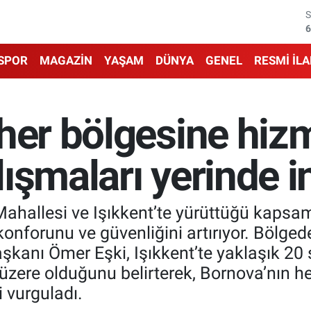
6
6
SPOR
MAGAZİN
YAŞAM
DÜNYA
GENEL
RESMİ İL
1
6
her bölgesine hiz
4
ışmaları yerinde i
5
hallesi ve Işıkkent’te yürüttüğü kapsaml
konforunu ve güvenliğini artırıyor. Bölged
şkanı Ömer Eşki, Işıkkent’te yaklaşık 20
ere olduğunu belirterek, Bornova’nın he
 vurguladı.