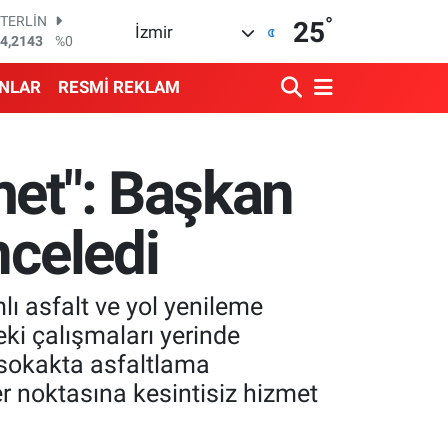
°
STERLİN
25
İzmir
4,2143
%0
GRAM ALTIN
500.87
%0.12
ANLAR
RESMİ REKLAM
BİST100
3.799
%70
BITCOIN
4.643,95
%0.16
met": Başkan
DOLAR
7,6704
%0
EURO
nceledi
5,0406
%-0.08
ı asfalt ve yol yenileme
eki çalışmaları yerinde
 sokakta asfaltlama
r noktasına kesintisiz hizmet