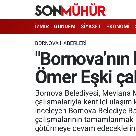
İzmir Nöbetçi Eczaneler
İZMİR
GÜNDEM
SİYASET
EKONOMİ
İzmir Hava Durumu
BORNOVA HABERLERI
"Bornova’nın 
İzmir Namaz Vakitleri
Ömer Eşki çal
İzmir Trafik Yoğunluk Haritası
Süper Lig Puan Durumu ve Fikstür
Bornova Belediyesi, Mevlana Ma
Tüm Manşetler
çalışmalarıyla kent içi ulaşım 
inceleyen Bornova Belediye Ba
Son Dakika Haberleri
çalışmalarının tamamlanmak üz
götürmeye devam edeceklerini
Haber Arşivi