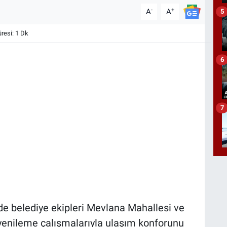
-
+
A
A
5
esi: 1 Dk
6
7
de belediye ekipleri Mevlana Mahallesi ve
 yenileme çalışmalarıyla ulaşım konforunu