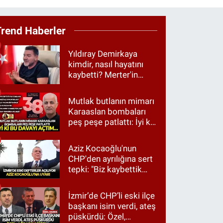
Trend Haberler
Yıldıray Demirkaya
kimdir, nasıl hayatını
kaybetti? Merter'in
tanınan ismi için taziye
mesajı
Mutlak butlanın mimarı
Karaaslan bombaları
peş peşe patlattı: İyi ki
bu davayı açtım…
Aziz Kocaoğlu'nun
CHP'den ayrılığına sert
tepki: "Biz kaybettik
ama partimizi terk
etmedik"
İzmir’de CHP’li eski ilçe
başkanı isim verdi, ateş
püskürdü: Özel,