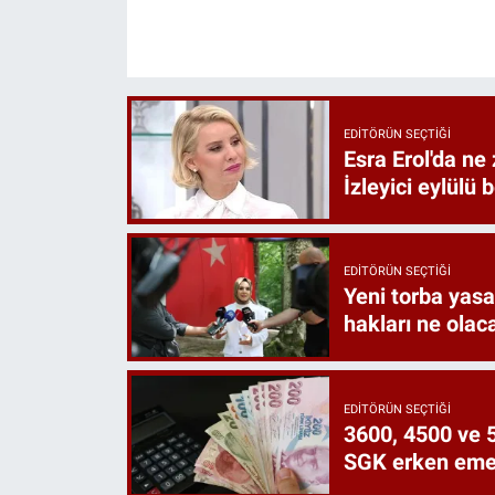
EDITÖRÜN SEÇTIĞI
Esra Erol'da ne 
İzleyici eylülü 
EDITÖRÜN SEÇTIĞI
Yeni torba yasa 
hakları ne olac
EDITÖRÜN SEÇTIĞI
3600, 4500 ve 5
SGK erken emekl