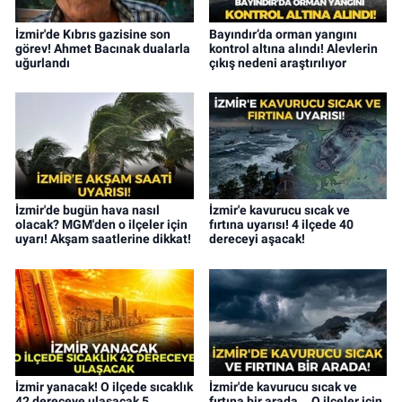
İzmir'de Kıbrıs gazisine son
Bayındır’da orman yangını
görev! Ahmet Bacınak dualarla
kontrol altına alındı! Alevlerin
uğurlandı
çıkış nedeni araştırılıyor
İzmir'de bugün hava nasıl
İzmir'e kavurucu sıcak ve
olacak? MGM'den o ilçeler için
fırtına uyarısı! 4 ilçede 40
uyarı! Akşam saatlerine dikkat!
dereceyi aşacak!
İzmir yanacak! O ilçede sıcaklık
İzmir'de kavurucu sıcak ve
42 dereceye ulaşacak 5
fırtına bir arada... O ilçeler için