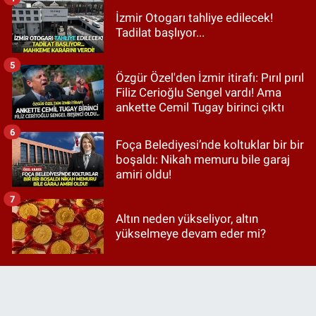
İzmir Otogarı tahliye edilecek!
Tadilat başlıyor...
5
Özgür Özel'den İzmir itirafı: Pırıl pırıl
Filiz Cerioğlu Sengel vardı! Ama
ankette Cemil Tugay birinci çıktı
6
Foça Belediyesi’nde koltuklar bir bir
boşaldı: Nikah memuru bile garaj
amiri oldu!
7
Altın neden yükseliyor, altın
yükselmeye devam eder mi?