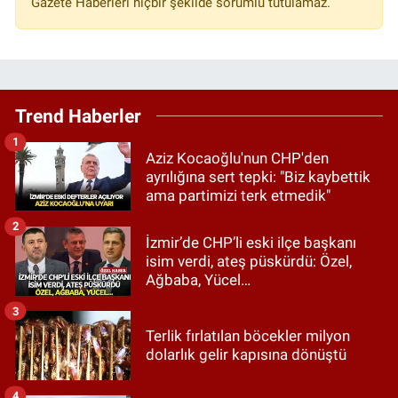
Gazete Haberleri hiçbir şekilde sorumlu tutulamaz.
Trend Haberler
1
Aziz Kocaoğlu'nun CHP'den
ayrılığına sert tepki: "Biz kaybettik
ama partimizi terk etmedik"
2
İzmir’de CHP’li eski ilçe başkanı
isim verdi, ateş püskürdü: Özel,
Ağbaba, Yücel…
3
Terlik fırlatılan böcekler milyon
dolarlık gelir kapısına dönüştü
4