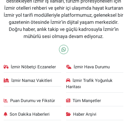
destekleyen İzmir iş ilanları, turizm profesyonelleri için
İzmir otelleri rehberi ve şehir içi ulaşımda hayat kurtaran
İzmir yol tarifi modülleriyle platformumuz, geleneksel bir
gazetenin ötesinde İzmir'in dijital yaşam merkezidir.
Doğru haber, anlık takip ve güçlü kadrosuyla İzmir’in
mühürlü sesi olmaya devam ediyoruz.
İzmir Nöbetçi Eczaneler
İzmir Hava Durumu
İzmir Namaz Vakitleri
İzmir Trafik Yoğunluk
Haritası
Puan Durumu ve Fikstür
Tüm Manşetler
Son Dakika Haberleri
Haber Arşivi