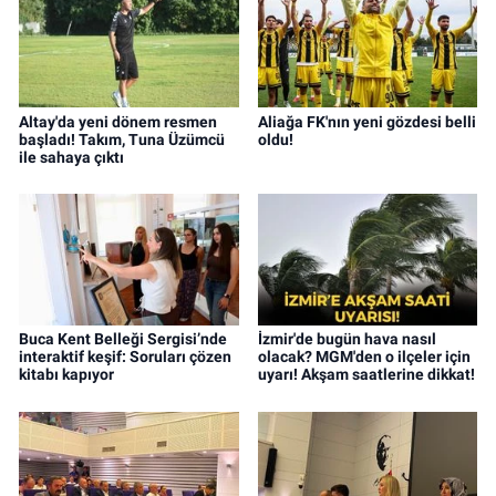
Altay'da yeni dönem resmen
Aliağa FK'nın yeni gözdesi belli
başladı! Takım, Tuna Üzümcü
oldu!
ile sahaya çıktı
Buca Kent Belleği Sergisi’nde
İzmir'de bugün hava nasıl
interaktif keşif: Soruları çözen
olacak? MGM'den o ilçeler için
kitabı kapıyor
uyarı! Akşam saatlerine dikkat!