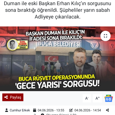
Duman ile eski Başkan Erhan Kılıç’ın sorgusunu
sona bıraktığı öğrenildi. Şüpheliler yarın sabah
Adliyeye çıkarılacak.
Paylaş
-
+
A
A
Cumhur Erkek
04.06.2026 - 13:55
04.06.2026 - 14:54