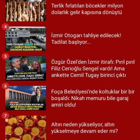
Terlik fırlatılan böcekler milyon
dolarlık gelir kapısına dönüştü
4
İzmir Otogarı tahliye edilecek!
Tadilat başlıyor...
5
Özgür Özel'den İzmir itirafı: Pırıl pırıl
Filiz Cerioğlu Sengel vardı! Ama
ankette Cemil Tugay birinci çıktı
6
Foça Belediyesi’nde koltuklar bir bir
boşaldı: Nikah memuru bile garaj
amiri oldu!
7
Altın neden yükseliyor, altın
yükselmeye devam eder mi?