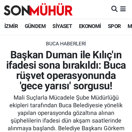
İzmir Nöbetçi Eczaneler
İZMİR
GÜNDEM
SİYASET
EKONOMİ
SPOR
M
İzmir Hava Durumu
BUCA HABERLERI
Başkan Duman ile Kılıç'ın
İzmir Namaz Vakitleri
ifadesi sona bırakıldı: Buca
İzmir Trafik Yoğunluk Haritası
rüşvet operasyonunda
Süper Lig Puan Durumu ve Fikstür
'gece yarısı' sorgusu!
Mali Suçlarla Mücadele Şube Müdürlüğü
Tüm Manşetler
ekipleri tarafından Buca Belediyesie yönelik
yapılan operasyonda gözaltına alınan
Son Dakika Haberleri
şüphelilerin ifadesi dün akşam saatlerinde
alınmaya başlandı. Belediye Başkanı Görkem
Haber Arşivi