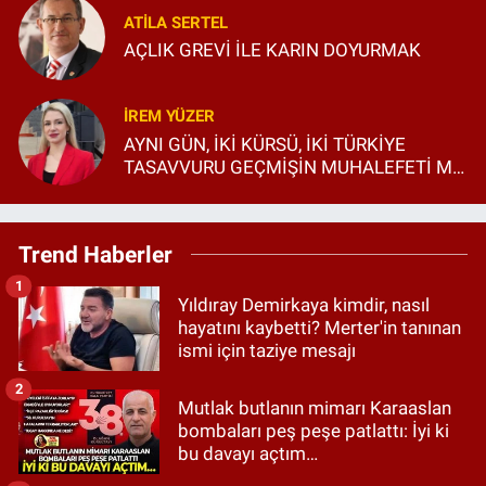
ATILA SERTEL
AÇLIK GREVİ İLE KARIN DOYURMAK
İREM YÜZER
AYNI GÜN, İKİ KÜRSÜ, İKİ TÜRKİYE
TASAVVURU GEÇMİŞİN MUHALEFETİ Mİ,
GELECEĞİN SİYASETİ Mİ?
Trend Haberler
1
Yıldıray Demirkaya kimdir, nasıl
hayatını kaybetti? Merter'in tanınan
ismi için taziye mesajı
2
Mutlak butlanın mimarı Karaaslan
bombaları peş peşe patlattı: İyi ki
bu davayı açtım…