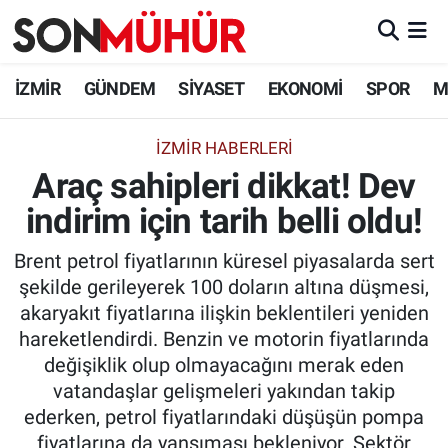
İzmir Nöbetçi Eczaneler
İZMİR
GÜNDEM
SİYASET
EKONOMİ
SPOR
M
İzmir Hava Durumu
İZMIR HABERLERI
Araç sahipleri dikkat! Dev
İzmir Namaz Vakitleri
indirim için tarih belli oldu!
İzmir Trafik Yoğunluk Haritası
Brent petrol fiyatlarının küresel piyasalarda sert
Süper Lig Puan Durumu ve Fikstür
şekilde gerileyerek 100 doların altına düşmesi,
akaryakıt fiyatlarına ilişkin beklentileri yeniden
Tüm Manşetler
hareketlendirdi. Benzin ve motorin fiyatlarında
değişiklik olup olmayacağını merak eden
Son Dakika Haberleri
vatandaşlar gelişmeleri yakından takip
ederken, petrol fiyatlarındaki düşüşün pompa
Haber Arşivi
fiyatlarına da yansıması bekleniyor. Sektör