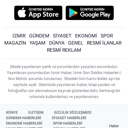
İZMİR
GÜNDEM
SİYASET
EKONOMİ
SPOR
MAGAZİN
YAŞAM
DÜNYA
GENEL
RESMİ İLANLAR
RESMİ REKLAM
Sitede yayınlanan içerik ve yorumlardan yazarları sorumludur.
Yayınlanan yorumlardan İzmir Haber, İzmir Son Dakika Haberleri |
Son Mühür sorumlu tutulamaz. Sitedeki tüm harici linkler ayrı bir
sayfada açılır. Sitemizde yayınlanan haber, köşe yazıları ve
fotoğraflar izin alınmaksızın kaynak gösterilse dahi, herhangi bir
ortamda kullanılamaz ve yayınlanamaz
KÜNYE
İLETİŞİM
GİZLİLİK SÖZLEŞMESİ
GÜNDEM HABERLERİ
SİYASET HABERLERİ
EKONOMİ HABERLERİ
SPOR HABERLERİ
Haber