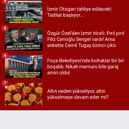
4
İzmir Otogarı tahliye edilecek!
Tadilat başlıyor...
5
Özgür Özel'den İzmir itirafı: Pırıl pırıl
Filiz Cerioğlu Sengel vardı! Ama
ankette Cemil Tugay birinci çıktı
6
Foça Belediyesi’nde koltuklar bir bir
boşaldı: Nikah memuru bile garaj
amiri oldu!
7
Altın neden yükseliyor, altın
yükselmeye devam eder mi?