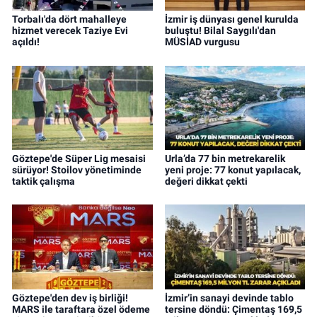
Torbalı'da dört mahalleye
İzmir iş dünyası genel kurulda
hizmet verecek Taziye Evi
buluştu! Bilal Saygılı'dan
açıldı!
MÜSİAD vurgusu
Göztepe'de Süper Lig mesaisi
Urla’da 77 bin metrekarelik
sürüyor! Stoilov yönetiminde
yeni proje: 77 konut yapılacak,
taktik çalışma
değeri dikkat çekti
Göztepe'den dev iş birliği!
İzmir’in sanayi devinde tablo
MARS ile taraftara özel ödeme
tersine döndü: Çimentaş 169,5