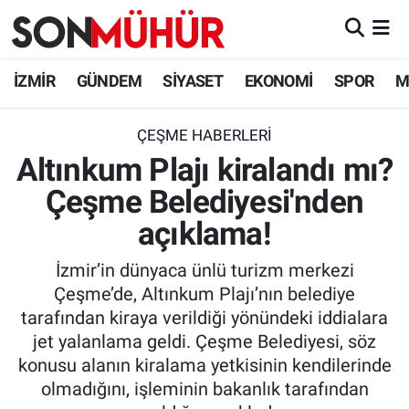
İzmir Nöbetçi Eczaneler
İZMİR
GÜNDEM
SİYASET
EKONOMİ
SPOR
M
İzmir Hava Durumu
ÇEŞME HABERLERI
Altınkum Plajı kiralandı mı?
İzmir Namaz Vakitleri
Çeşme Belediyesi'nden
İzmir Trafik Yoğunluk Haritası
açıklama!
Süper Lig Puan Durumu ve Fikstür
İzmir’in dünyaca ünlü turizm merkezi
Çeşme’de, Altınkum Plajı’nın belediye
Tüm Manşetler
tarafından kiraya verildiği yönündeki iddialara
jet yalanlama geldi. Çeşme Belediyesi, söz
Son Dakika Haberleri
konusu alanın kiralama yetkisinin kendilerinde
olmadığını, işleminin bakanlık tarafından
Haber Arşivi