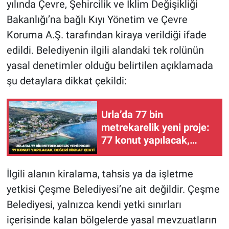
yılında Çevre, Şehircilik ve İklim Değişikliği
Bakanlığı’na bağlı Kıyı Yönetim ve Çevre
Koruma A.Ş. tarafından kiraya verildiği ifade
edildi. Belediyenin ilgili alandaki tek rolünün
yasal denetimler olduğu belirtilen açıklamada
şu detaylara dikkat çekildi:
Urla’da 77 bin
metrekarelik yeni proje:
77 konut yapılacak,
değeri dikkat çekti
İlgili alanın kiralama, tahsis ya da işletme
yetkisi Çeşme Belediyesi’ne ait değildir. Çeşme
Belediyesi, yalnızca kendi yetki sınırları
içerisinde kalan bölgelerde yasal mevzuatların