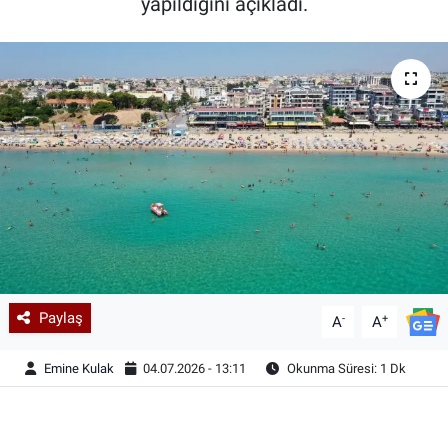
yapıldığını açıkladı.
Paylaş
-
+
A
A
Emine Kulak
04.07.2026 - 13:11
Okunma Süresi: 1 Dk