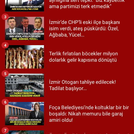
ama partimizi terk etmedik"
3
İzmir’de CHP’li eski ilçe başkanı
isim verdi, ateş püskürdü: Özel,
Ağbaba, Yücel…
4
Terlik fırlatılan böcekler milyon
dolarlık gelir kapısına dönüştü
5
İzmir Otogarı tahliye edilecek!
Tadilat başlıyor...
6
Foça Belediyesi’nde koltuklar bir bir
boşaldı: Nikah memuru bile garaj
amiri oldu!
7