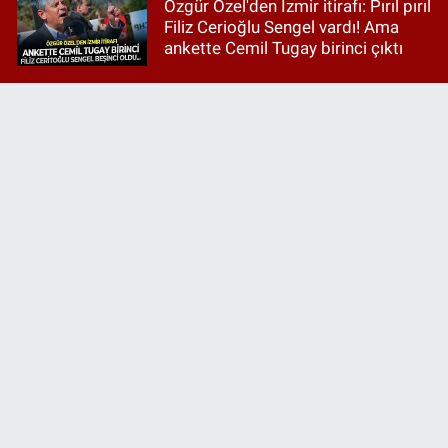
Özgür Özel'den İzmir itirafı: Pırıl pırıl
Filiz Cerioğlu Sengel vardı! Ama
ankette Cemil Tugay birinci çıktı