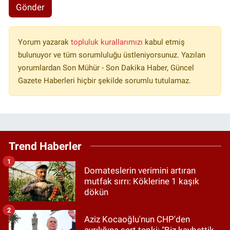
Gönder
Yorum yazarak
topluluk kurallarımızı
kabul etmiş
bulunuyor ve tüm sorumluluğu üstleniyorsunuz. Yazılan
yorumlardan Son Mühür - Son Dakika Haber, Güncel
Gazete Haberleri hiçbir şekilde sorumlu tutulamaz.
Trend Haberler
1
Domateslerin verimini artıran
mutfak sırrı: Köklerine 1 kaşık
dökün
2
Aziz Kocaoğlu'nun CHP'den
ayrılığına sert tepki: "Biz kaybettik