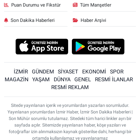
Puan Durumu ve Fikstür
Tüm Manşetler
Son Dakika Haberleri
Haber Arşivi
İZMİR
GÜNDEM
SİYASET
EKONOMİ
SPOR
MAGAZİN
YAŞAM
DÜNYA
GENEL
RESMİ İLANLAR
RESMİ REKLAM
Sitede yayınlanan içerik ve yorumlardan yazarları sorumludur.
Yayınlanan yorumlardan İzmir Haber, İzmir Son Dakika Haberleri |
Son Mühür sorumlu tutulamaz. Sitedeki tüm harici linkler ayrı bir
sayfada açılır. Sitemizde yayınlanan haber, köşe yazıları ve
fotoğraflar izin alınmaksızın kaynak gösterilse dahi, herhangi bir
ortamda kullanılamaz ve yayınlanamaz