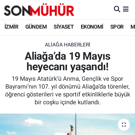
İzmir Nöbetçi Eczaneler
İZMİR
GÜNDEM
SİYASET
EKONOMİ
SPOR
M
İzmir Hava Durumu
ALIAĞA HABERLERI
Aliağa’da 19 Mayıs
İzmir Namaz Vakitleri
heyecanı yaşandı!
İzmir Trafik Yoğunluk Haritası
19 Mayıs Atatürk’ü Anma, Gençlik ve Spor
Süper Lig Puan Durumu ve Fikstür
Bayramı’nın 107. yıl dönümü Aliağa’da törenler,
öğrenci gösterileri ve sportif etkinliklerle büyük
Tüm Manşetler
bir coşku içinde kutlandı.
Son Dakika Haberleri
Haber Arşivi