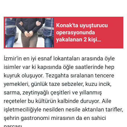
Konak'ta uyuşturucu
operasyonunda
yakalanan 2 kişi
tutuklandı!
İzmir'in en iyi esnaf lokantaları arasında öyle
isimler var ki kapısında öğle saatlerinde hep
kuyruk oluşuyor. Tezgahta sıralanan tencere
yemekleri, günlük taze sebzeler, kuzu incik,
sarma, zeytinyağlı çeşitleri ve yıllanmış
reçeteler bu kültürün kalbinde duruyor. Aile
işletmeciliğiyle nesilden nesile aktarılan tarifler,
şehrin gastronomi mirasının da en sahici
parçası.