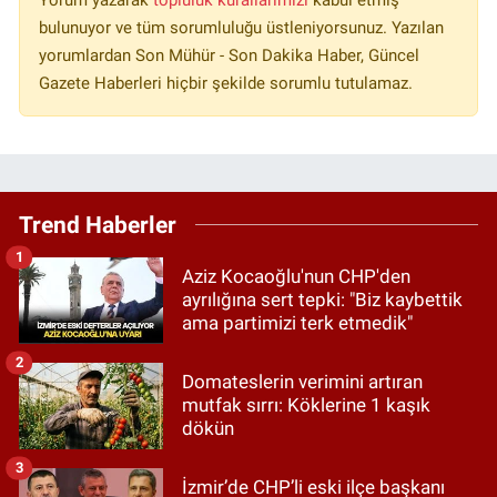
bulunuyor ve tüm sorumluluğu üstleniyorsunuz. Yazılan
yorumlardan Son Mühür - Son Dakika Haber, Güncel
Gazete Haberleri hiçbir şekilde sorumlu tutulamaz.
Trend Haberler
1
Aziz Kocaoğlu'nun CHP'den
ayrılığına sert tepki: "Biz kaybettik
ama partimizi terk etmedik"
2
Domateslerin verimini artıran
mutfak sırrı: Köklerine 1 kaşık
dökün
3
İzmir’de CHP’li eski ilçe başkanı