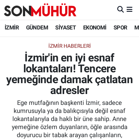
İzmir Nöbetçi Eczaneler
İZMİR
GÜNDEM
SİYASET
EKONOMİ
SPOR
M
İzmir Hava Durumu
İZMIR HABERLERI
İzmir'in en iyi esnaf
İzmir Namaz Vakitleri
lokantaları! Tencere
İzmir Trafik Yoğunluk Haritası
yemeğinde damak çatlatan
Süper Lig Puan Durumu ve Fikstür
adresler
Ege mutfağının başkenti İzmir, sadece
Tüm Manşetler
kumrusuyla ya da balıkçısıyla değil esnaf
lokantalarıyla da haklı bir üne sahip. Anne
Son Dakika Haberleri
yemeğine özlem duyanların, öğle arasında
doyurucu bir tabak arayan çalışanların,
Haber Arşivi