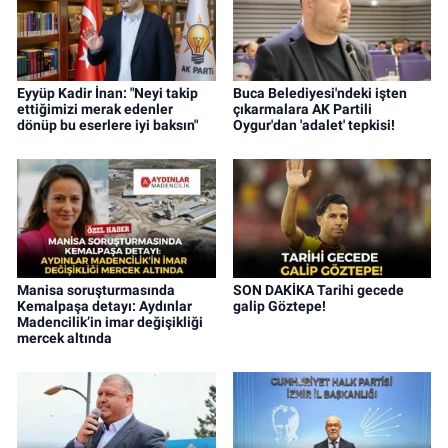
Eyyüp Kadir İnan: "Neyi takip
Buca Belediyesi'ndeki işten
ettiğimizi merak edenler
çıkarmalara AK Partili
dönüp bu eserlere iyi baksın"
Oygur'dan 'adalet' tepkisi!
Manisa soruşturmasında
SON DAKİKA Tarihi gecede
Kemalpaşa detayı: Aydınlar
galip Göztepe!
Madencilik’in imar değişikliği
mercek altında