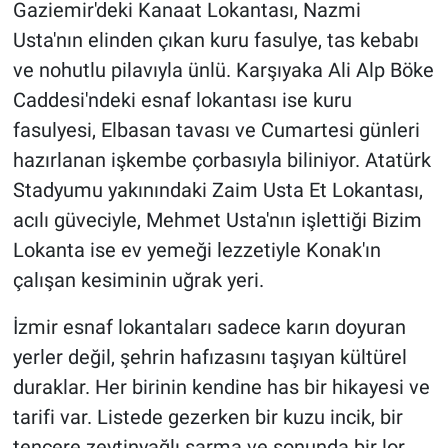
Gaziemir'deki Kanaat Lokantası, Nazmi
Usta'nın elinden çıkan kuru fasulye, tas kebabı
ve nohutlu pilavıyla ünlü. Karşıyaka Ali Alp Böke
Caddesi'ndeki esnaf lokantası ise kuru
fasulyesi, Elbasan tavası ve Cumartesi günleri
hazırlanan işkembe çorbasıyla biliniyor. Atatürk
Stadyumu yakınındaki Zaim Usta Et Lokantası,
acılı güveciyle, Mehmet Usta'nın işlettiği Bizim
Lokanta ise ev yemeği lezzetiyle Konak'ın
çalışan kesiminin uğrak yeri.
İzmir esnaf lokantaları sadece karın doyuran
yerler değil, şehrin hafızasını taşıyan kültürel
duraklar. Her birinin kendine has bir hikayesi ve
tarifi var. Listede gezerken bir kuzu incik, bir
tencere zeytinyağlı sarma ve sonunda bir lor