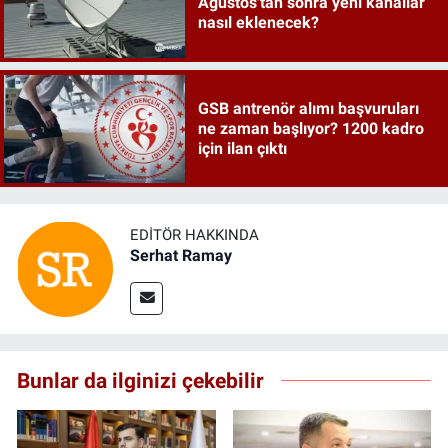
Ağustos'tan sonra yeni kanallar
nasıl eklenecek?
GSB antrenör alımı başvuruları
ne zaman başlıyor? 1200 kadro
için ilan çıktı
EDITÖR HAKKINDA
Serhat Ramay
Bunlar da ilginizi çekebilir