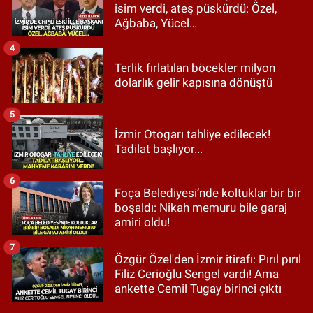
isim verdi, ateş püskürdü: Özel,
Ağbaba, Yücel…
4
Terlik fırlatılan böcekler milyon
dolarlık gelir kapısına dönüştü
5
İzmir Otogarı tahliye edilecek!
Tadilat başlıyor...
6
Foça Belediyesi’nde koltuklar bir bir
boşaldı: Nikah memuru bile garaj
amiri oldu!
7
Özgür Özel'den İzmir itirafı: Pırıl pırıl
Filiz Cerioğlu Sengel vardı! Ama
ankette Cemil Tugay birinci çıktı