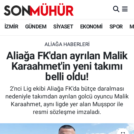
İzmir Nöbetçi Eczaneler
İZMİR
GÜNDEM
SİYASET
EKONOMİ
SPOR
M
İzmir Hava Durumu
ALIAĞA HABERLERI
Aliağa FK'dan ayrılan Malik
İzmir Namaz Vakitleri
Karaahmet'in yeni takımı
İzmir Trafik Yoğunluk Haritası
belli oldu!
Süper Lig Puan Durumu ve Fikstür
2'nci Lig ekibi Aliağa FK'da bütçe daralması
nedeniyle takımdan ayrılan golcü oyuncu Malik
Tüm Manşetler
Karaahmet, aynı ligde yer alan Muşspor ile
resmi sözleşme imzaladı.
Son Dakika Haberleri
Haber Arşivi