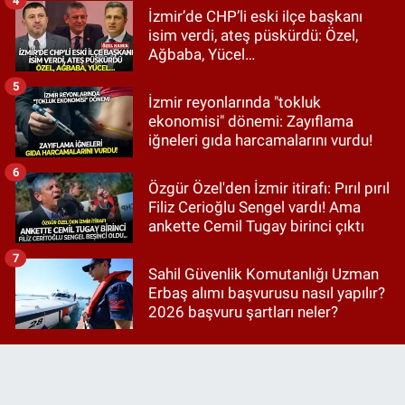
4
İzmir’de CHP’li eski ilçe başkanı
isim verdi, ateş püskürdü: Özel,
Ağbaba, Yücel…
5
İzmir reyonlarında "tokluk
ekonomisi" dönemi: Zayıflama
iğneleri gıda harcamalarını vurdu!
6
Özgür Özel'den İzmir itirafı: Pırıl pırıl
Filiz Cerioğlu Sengel vardı! Ama
ankette Cemil Tugay birinci çıktı
7
Sahil Güvenlik Komutanlığı Uzman
Erbaş alımı başvurusu nasıl yapılır?
2026 başvuru şartları neler?