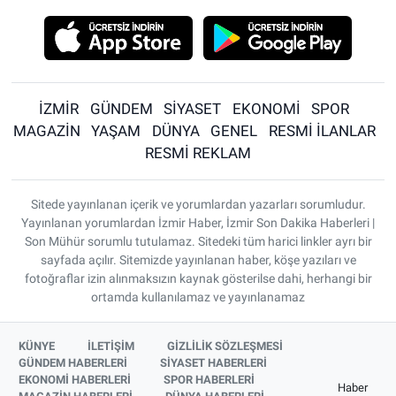
İZMİR
GÜNDEM
SİYASET
EKONOMİ
SPOR
MAGAZİN
YAŞAM
DÜNYA
GENEL
RESMİ İLANLAR
RESMİ REKLAM
Sitede yayınlanan içerik ve yorumlardan yazarları sorumludur.
Yayınlanan yorumlardan İzmir Haber, İzmir Son Dakika Haberleri |
Son Mühür sorumlu tutulamaz. Sitedeki tüm harici linkler ayrı bir
sayfada açılır. Sitemizde yayınlanan haber, köşe yazıları ve
fotoğraflar izin alınmaksızın kaynak gösterilse dahi, herhangi bir
ortamda kullanılamaz ve yayınlanamaz
KÜNYE
İLETİŞİM
GİZLİLİK SÖZLEŞMESİ
GÜNDEM HABERLERİ
SİYASET HABERLERİ
EKONOMİ HABERLERİ
SPOR HABERLERİ
Haber