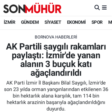
İzmir Nöbetçi Eczaneler
İZMİR
GÜNDEM
SİYASET
EKONOMİ
SPOR
M
İzmir Hava Durumu
BORNOVA HABERLERI
AK Partili saygılı rakamları
İzmir Namaz Vakitleri
paylaştı: İzmir'de yanan
İzmir Trafik Yoğunluk Haritası
alanın 3 buçuk katı
Süper Lig Puan Durumu ve Fikstür
ağaçlandırıldı
AK Parti İzmir İl Başkanı Bilal Saygılı, İzmir'de
Tüm Manşetler
son 23 yılda orman yangınlarından etkilenen 36
bin hektarlık alana karşılık, tam 114 bin
Son Dakika Haberleri
hektarlık arazinin başarıyla ağaçlandırıldığını
duyurdu.
Haber Arşivi