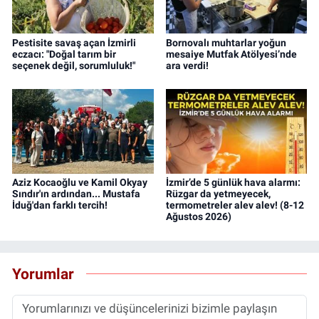
Pestisite savaş açan İzmirli
Bornovalı muhtarlar yoğun
eczacı: "Doğal tarım bir
mesaiye Mutfak Atölyesi’nde
seçenek değil, sorumluluk!"
ara verdi!
Aziz Kocaoğlu ve Kamil Okyay
İzmir’de 5 günlük hava alarmı:
Sındır'ın ardından... Mustafa
Rüzgar da yetmeyecek,
İduğ'dan farklı tercih!
termometreler alev alev! (8-12
Ağustos 2026)
Yorumlar