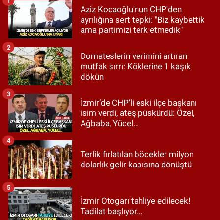
1
Aziz Kocaoğlu'nun CHP'den
ayrılığına sert tepki: "Biz kaybettik
ama partimizi terk etmedik"
2
Domateslerin verimini artıran
mutfak sırrı: Köklerine 1 kaşık
dökün
3
İzmir’de CHP’li eski ilçe başkanı
isim verdi, ateş püskürdü: Özel,
Ağbaba, Yücel…
4
Terlik fırlatılan böcekler milyon
dolarlık gelir kapısına dönüştü
5
İzmir Otogarı tahliye edilecek!
Tadilat başlıyor...