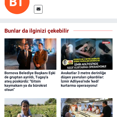
Bunlar da ilginizi çekebilir
Bornova Belediye Başkanı Eşki
Avukatlar 3 metre derinliğe
de gruptan ayrıldı, Tugay'a
düşen yavruları çıkardılar:
ateş püskürdü: ''Gitsin
İzmir Adliyesi'nde 'kedi'
kaymakam ya da bürokrat
kurtarma operasyonu!
olsun”