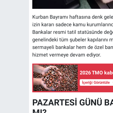
Kurban Bayramı haftasına denk gelen
izin kararı sadece kamu kurumlarınd
Bankalar resmi tatil statüsünde değe
genelindeki tüm şubeler kapılarını 
sermayeli bankalar hem de özel bank
hizmet vermeye devam ediyor.
2026 TMO kabuk
İçeriği Görüntüle
PAZARTESİ GÜNÜ B
MI?