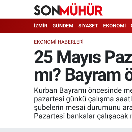
İzmir Nöbetçi Eczaneler
İZMİR
GÜNDEM
SİYASET
EKONOMİ
İzmir Hava Durumu
EKONOMI HABERLERI
25 Mayıs Paza
İzmir Namaz Vakitleri
mı? Bayram ö
İzmir Trafik Yoğunluk Haritası
Süper Lig Puan Durumu ve Fikstür
Kurban Bayramı öncesinde memur
Tüm Manşetler
pazartesi günkü çalışma saatle
şubelerin mesai durumunu araş
Son Dakika Haberleri
Pazartesi bankalar çalışacak mı
Haber Arşivi