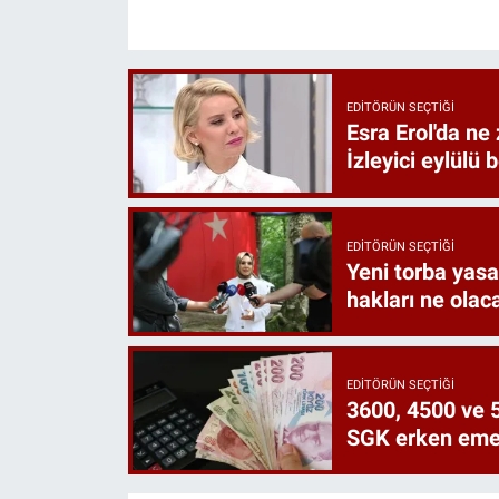
EDITÖRÜN SEÇTIĞI
Esra Erol'da ne 
İzleyici eylülü 
EDITÖRÜN SEÇTIĞI
Yeni torba yasa 
hakları ne olac
EDITÖRÜN SEÇTIĞI
3600, 4500 ve 5
SGK erken emekl