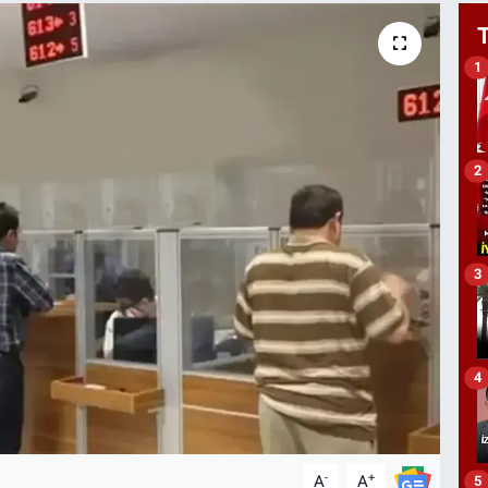
1
2
3
4
-
+
A
A
5