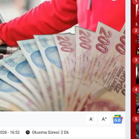
1
2
3
4
-
+
A
A
5
026 - 16:52
Okunma Süresi: 2 Dk