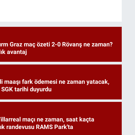
urm Graz maç özeti 2-0 Rövanş ne zaman?
lık avantaj
i maaşı fark ödemesi ne zaman yatacak,
 SGK tarihi duyurdu
illarreal maçı ne zaman, saat kaçta
rlık randevusu RAMS Park'ta