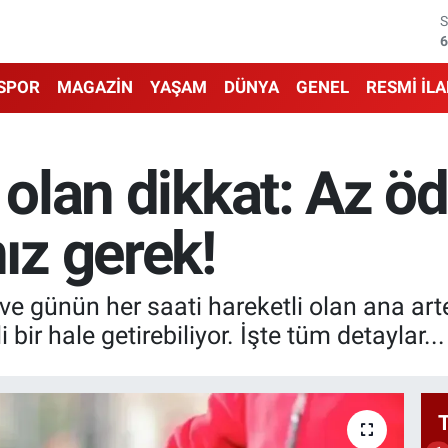
6
6
1
SPOR
MAGAZİN
YAŞAM
DÜNYA
GENEL
RESMİ İL
6
4
ı olan dikkat: Az ö
5
z gerek!
ve günün her saati hareketli olan ana arte
 bir hale getirebiliyor. İşte tüm detaylar...