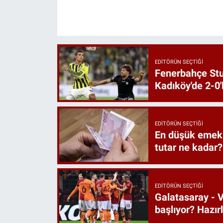
EDITÖRÜN SEÇTIĞI
Fenerbahçe St
Kadıköy'de 2-0'
EDITÖRÜN SEÇTIĞI
En düşük emekl
tutar ne kadar?
EDITÖRÜN SEÇTIĞI
Galatasaray - V
başlıyor? Hazı