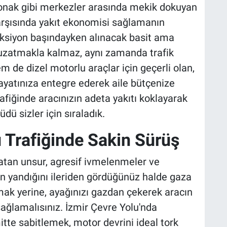
Konak gibi merkezler arasında mekik dokuyan
 karşısında yakıt ekonomisi sağlamanın
ireksiyon başındayken alınacak basit ama
i uzatmakla kalmaz, aynı zamanda trafik
em de dizel motorlu araçlar için geçerli olan,
ayatınıza entegre ederek aile bütçenize
trafiğinde aracınızın adeta yakıtı koklayarak
dü sizler için sıraladık.
 Trafiğinde Sakin Sürüş
rcatan unsur, agresif ivmelenmeler ve
ğın yandığını ileriden gördüğünüz halde gaza
k yerine, ayağınızı gazdan çekerek aracın
lamalısınız. İzmir Çevre Yolu'nda
imitte sabitlemek, motor devrini ideal tork