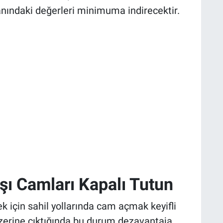
anındaki değerleri minimuma indirecektir.
şı Camları Kapalı Tutun
k için sahil yollarında cam açmak keyifli
n üzerine çıktığında bu durum dezavantaja