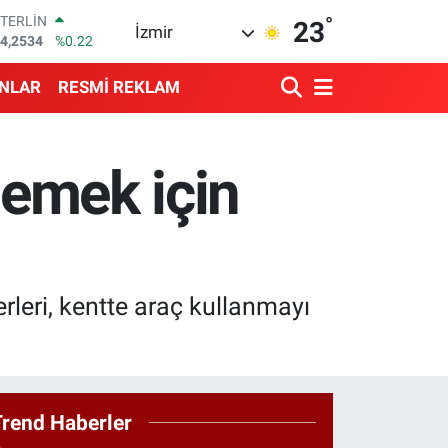
4,2534
%0.22
°
GRAM ALTIN
23
İzmir
527.85
%0.54
BİST100
3.703
%0
ANLAR
RESMİ REKLAM
BITCOIN
4.475,47
%0.66
DOLAR
7,5971
%0.05
demek için
EURO
5,1336
%0.18
rleri, kentte araç kullanmayı
Trend Haberler