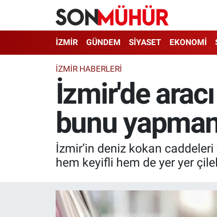
İzmir Nöbetçi Eczaneler
İZMİR
GÜNDEM
SİYASET
EKONOMİ
İzmir Hava Durumu
İZMIR HABERLERI
İzmir'de arac
İzmir Namaz Vakitleri
bunu yapmanı
İzmir Trafik Yoğunluk Haritası
Süper Lig Puan Durumu ve Fikstür
İzmir’in deniz kokan caddeleri 
Tüm Manşetler
hem keyifli hem de yer yer çileli
Son Dakika Haberleri
Haber Arşivi