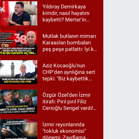
Yıldıray Demirkaya
kimdir, nasıl hayatını
kaybetti? Merter'in
tanınan ismi için taziye
mesajı
Mutlak butlanın mimarı
Karaaslan bombaları
peş peşe patlattı: İyi ki
bu davayı açtım…
Aziz Kocaoğlu'nun
CHP'den ayrılığına sert
tepki: "Biz kaybettik
ama partimizi terk
etmedik"
Özgür Özel'den İzmir
itirafı: Pırıl pırıl Filiz
Cerioğlu Sengel vardı!
Ama ankette Cemil
Tugay birinci çıktı
İzmir reyonlarında
"tokluk ekonomisi"
dönemi: Zayıflama