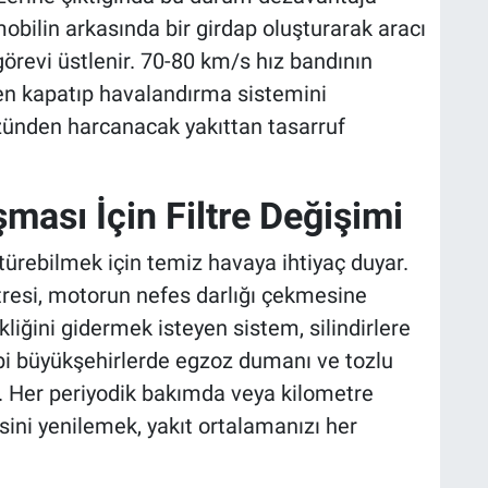
obilin arkasında bir girdap oluşturarak aracı
örevi üstlenir. 70-80 km/s hız bandının
en kapatıp havalandırma sistemini
ünden harcanacak yakıttan tasarruf
ması İçin Filtre Değişimi
ştürebilmek için temiz havaya ihtiyaç duyar.
iltresi, motorun nefes darlığı çekmesine
liğini gidermek isteyen sistem, silindirlere
bi büyükşehirlerde egzoz dumanı ve tozlu
ir. Her periyodik bakımda veya kilometre
esini yenilemek, yakıt ortalamanızı her