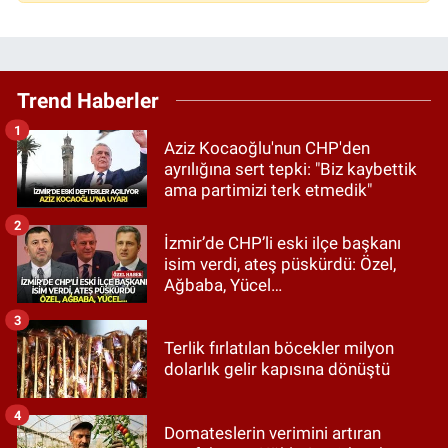
Trend Haberler
1
Aziz Kocaoğlu'nun CHP'den
ayrılığına sert tepki: "Biz kaybettik
ama partimizi terk etmedik"
2
İzmir’de CHP’li eski ilçe başkanı
isim verdi, ateş püskürdü: Özel,
Ağbaba, Yücel…
3
Terlik fırlatılan böcekler milyon
dolarlık gelir kapısına dönüştü
4
Domateslerin verimini artıran