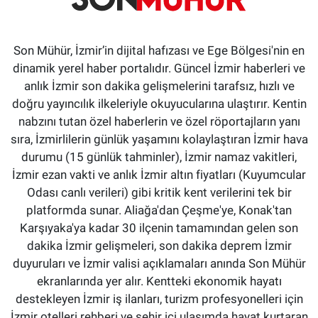
Son Mühür, İzmir’in dijital hafızası ve Ege Bölgesi'nin en
dinamik yerel haber portalıdır. Güncel İzmir haberleri ve
anlık İzmir son dakika gelişmelerini tarafsız, hızlı ve
doğru yayıncılık ilkeleriyle okuyucularına ulaştırır. Kentin
nabzını tutan özel haberlerin ve özel röportajların yanı
sıra, İzmirlilerin günlük yaşamını kolaylaştıran İzmir hava
durumu (15 günlük tahminler), İzmir namaz vakitleri,
İzmir ezan vakti ve anlık İzmir altın fiyatları (Kuyumcular
Odası canlı verileri) gibi kritik kent verilerini tek bir
platformda sunar. Aliağa'dan Çeşme'ye, Konak'tan
Karşıyaka'ya kadar 30 ilçenin tamamından gelen son
dakika İzmir gelişmeleri, son dakika deprem İzmir
duyuruları ve İzmir valisi açıklamaları anında Son Mühür
ekranlarında yer alır. Kentteki ekonomik hayatı
destekleyen İzmir iş ilanları, turizm profesyonelleri için
İzmir otelleri rehberi ve şehir içi ulaşımda hayat kurtaran