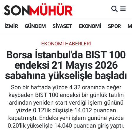
İzmir Nöbetçi Eczaneler
İZMİR
GÜNDEM
SİYASET
EKONOMİ
SPOR
M
İzmir Hava Durumu
EKONOMI HABERLERI
Borsa İstanbul'da BIST 100
İzmir Namaz Vakitleri
endeksi 21 Mayıs 2026
İzmir Trafik Yoğunluk Haritası
sabahına yükselişle başladı
Süper Lig Puan Durumu ve Fikstür
Son bir haftada yüzde 4.32 oranında değer
kaybeden BIST 100 endeksi bir günlük tatilin
Tüm Manşetler
ardından yeniden start verdiği işlem gününü
yüzde 0.12'lik düşüşle 14.012 puandan
Son Dakika Haberleri
kapatmıştı. Endeks yeni işlem gününe yüzde
0.20'lik yükselişle 14.040 puandan giriş yaptı.
Haber Arşivi