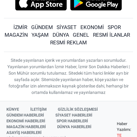
İZMİR
GÜNDEM
SİYASET
EKONOMİ
SPOR
MAGAZİN
YAŞAM
DÜNYA
GENEL
RESMİ İLANLAR
RESMİ REKLAM
Sitede yayınlanan içerik ve yorumlardan yazarları sorumludur.
Yayınlanan yorumlardan İzmir Haber, İzmir Son Dakika Haberleri |
Son Mühür sorumlu tutulamaz. Sitedeki tüm harici linkler ayrı bir
sayfada açılır. Sitemizde yayınlanan haber, köşe yazıları ve
fotoğraflar izin alınmaksızın kaynak gösterilse dahi, herhangi bir
ortamda kullanılamaz ve yayınlanamaz
KÜNYE
İLETİŞİM
GİZLİLİK SÖZLEŞMESİ
GÜNDEM HABERLERİ
SİYASET HABERLERİ
EKONOMİ HABERLERİ
SPOR HABERLERİ
Haber
MAGAZİN HABERLERİ
DÜNYA HABERLERİ
Yazılımı:
ASAYİŞ HABERLERİ
TE