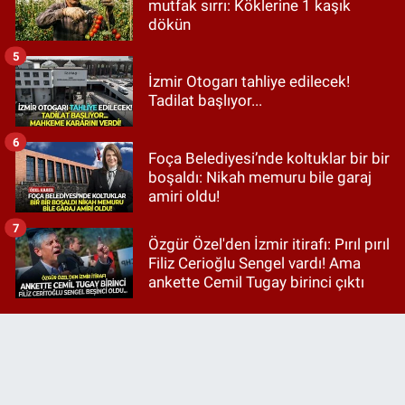
mutfak sırrı: Köklerine 1 kaşık
dökün
5
İzmir Otogarı tahliye edilecek!
Tadilat başlıyor...
6
Foça Belediyesi’nde koltuklar bir bir
boşaldı: Nikah memuru bile garaj
amiri oldu!
7
Özgür Özel'den İzmir itirafı: Pırıl pırıl
Filiz Cerioğlu Sengel vardı! Ama
ankette Cemil Tugay birinci çıktı