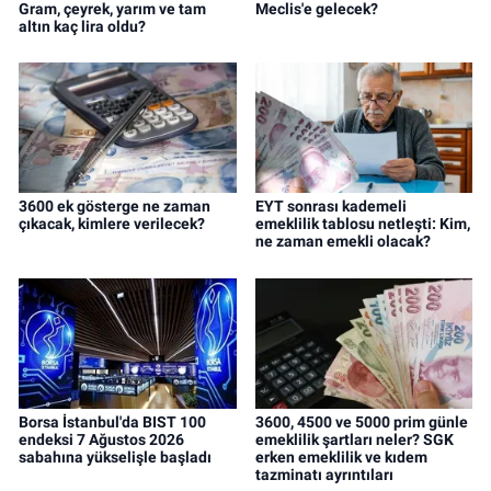
Gram, çeyrek, yarım ve tam
Meclis'e gelecek?
altın kaç lira oldu?
3600 ek gösterge ne zaman
EYT sonrası kademeli
çıkacak, kimlere verilecek?
emeklilik tablosu netleşti: Kim,
ne zaman emekli olacak?
Borsa İstanbul'da BIST 100
3600, 4500 ve 5000 prim günle
endeksi 7 Ağustos 2026
emeklilik şartları neler? SGK
sabahına yükselişle başladı
erken emeklilik ve kıdem
tazminatı ayrıntıları