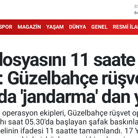
G
6
B
1
SPOR
MAGAZİN
YAŞAM
DÜNYA
GENEL
RESMİ İL
B
6
D
4
 dosyasını 11 saate
E
5
S
: Güzelbahçe rüşv
6
a 'jandarma' dan y
 operasyon ekipleri, Güzelbahçe rüşvet o
 saat 05.30'da başlayan şafak baskınları, 
elinin ifadesi 11 saatte tamamlandı. 17 