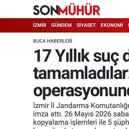
İzmir Nöbetçi Eczaneler
İZMİR
GÜNDEM
SİYASET
EKONOMİ
İzmir Hava Durumu
BUCA HABERLERI
17 Yıllık suç
İzmir Namaz Vakitleri
tamamladılar
İzmir Trafik Yoğunluk Haritası
Süper Lig Puan Durumu ve Fikstür
operasyonund
Tüm Manşetler
İzmir İl Jandarma Komutanlığı
Son Dakika Haberleri
imza attı. 26 Mayıs 2026 sabahı
kopyalama işlemleri ile 5 şüph
Haber Arşivi