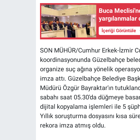
Buca Meclisi'n
yargılanmalar o
İçeriği Görüntüle
SON MÜHÜR/Cumhur Erkek-İzmir Cum
koordinasyonunda Güzelbahçe beledi
organize suç ağına yönelik operasyo
imza attı. Güzelbahçe Belediye Başk
Müdürü Özgür Bayraktar'ın tutukla
sabahı saat 05.30'da düğmeye basan 
dijital kopyalama işlemleri ile 5 şü
Yıllık soruşturma dosyasını kısa sü
rekora imza atmış oldu.