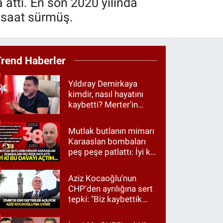
 attı. En son 2020 yılında
 saat sürmüş.
Trend Haberler
Yıldıray Demirkaya
kimdir, nasıl hayatını
kaybetti? Merter'in
tanınan ismi için taziye
mesajı
Mutlak butlanın mimarı
Karaaslan bombaları
peş peşe patlattı: İyi ki
bu davayı açtım…
Aziz Kocaoğlu'nun
CHP'den ayrılığına sert
tepki: "Biz kaybettik
ama partimizi terk
etmedik"