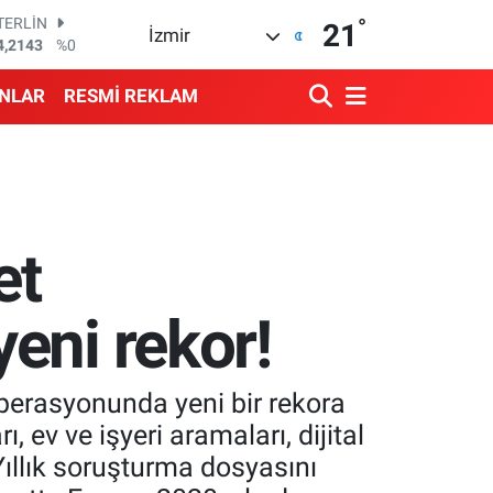
°
RAM ALTIN
21
İzmir
510.40
%0.45
İST100
3.799
%70
ANLAR
RESMİ REKLAM
ITCOIN
4.225,61
%-0.63
OLAR
7,6704
%0
URO
5,0406
%-0.08
TERLİN
et
4,2143
%0
eni rekor!
perasyonunda yeni bir rekora
ev ve işyeri aramaları, dijital
Yıllık soruşturma dosyasını