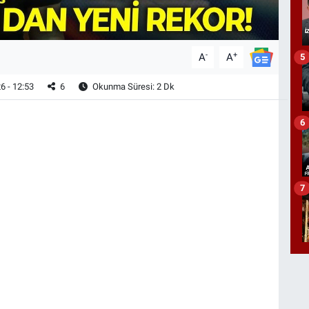
-
+
A
A
5
6 - 12:53
6
Okunma Süresi: 2 Dk
6
7