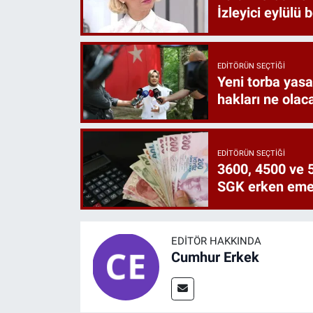
İzleyici eylülü 
EDITÖRÜN SEÇTIĞI
Yeni torba yasa 
hakları ne olac
EDITÖRÜN SEÇTIĞI
3600, 4500 ve 5
SGK erken emekl
EDITÖR HAKKINDA
Cumhur Erkek