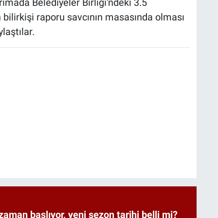
rımada Belediyeler Birliği'ndeki 3.5
bilirkişi raporu savcının masasında olması
laştılar.
zaman başlıyor, yeni sezon tarihi belli mi?