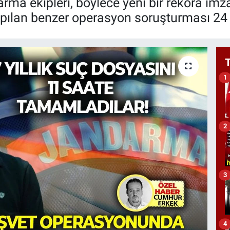
a ekipleri, böylece yeni bir rekora imza
apılan benzer operasyon soruşturması 24
1
2
3
4