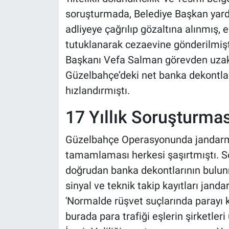
soruşturmada, Belediye Başkan yard
adliyeye çağrılıp gözaltına alınmış, e
tutuklanarak cezaevine gönderilmiş
Başkanı Vefa Salman görevden uzaklaş
Güzelbahçe’deki net banka dekontları 
hızlandırmıştı.
17 Yıllık Soruşturma
Güzelbahçe Operasyonunda jandarma
tamamlaması herkesi şaşırtmıştı. S
doğrudan banka dekontlarının bulun
sinyal ve teknik takip kayıtları jand
'Normalde rüşvet suçlarında parayı 
burada para trafiği eşlerin şirketler