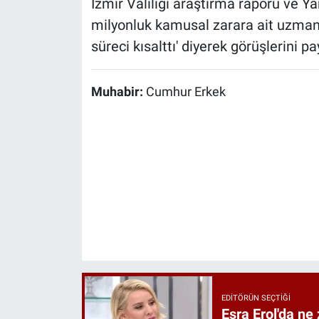
İzmir Valiliği araştırma raporu ve Ya
milyonluk kamusal zarara ait uzman 
süreci kısalttı' diyerek görüşlerini pay
Muhabir:
Cumhur Erkek
EDITÖRÜN SEÇTIĞI
Esra Erol'da ne 