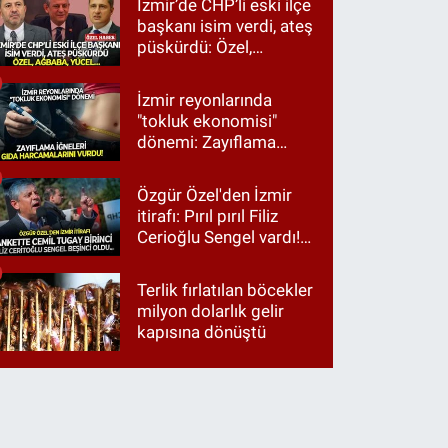
İzmir’de CHP’li eski ilçe
başkanı isim verdi, ateş
püskürdü: Özel,
Ağbaba, Yücel…
İzmir reyonlarında
"tokluk ekonomisi"
dönemi: Zayıflama
iğneleri gıda
harcamalarını vurdu!
Özgür Özel'den İzmir
itirafı: Pırıl pırıl Filiz
Cerioğlu Sengel vardı!
Ama ankette Cemil
Tugay birinci çıktı
Terlik fırlatılan böcekler
milyon dolarlık gelir
kapısına dönüştü