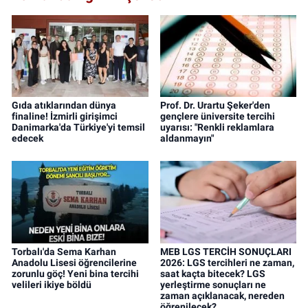
Gıda atıklarından dünya
Prof. Dr. Urartu Şeker'den
finaline! İzmirli girişimci
gençlere üniversite tercihi
Danimarka'da Türkiye'yi temsil
uyarısı: "Renkli reklamlara
edecek
aldanmayın"
Torbalı'da Sema Karhan
MEB LGS TERCİH SONUÇLARI
Anadolu Lisesi öğrencilerine
2026: LGS tercihleri ne zaman,
zorunlu göç! Yeni bina tercihi
saat kaçta bitecek? LGS
velileri ikiye böldü
yerleştirme sonuçları ne
zaman açıklanacak, nereden
öğrenilecek?