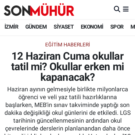
İzmir Nöbetçi Eczaneler
İZMİR
GÜNDEM
SİYASET
EKONOMİ
SPOR
M
İzmir Hava Durumu
EĞITIM HABERLERI
12 Haziran Cuma okullar
İzmir Namaz Vakitleri
tatil mi? Okullar erken mi
İzmir Trafik Yoğunluk Haritası
kapanacak?
Süper Lig Puan Durumu ve Fikstür
Haziran ayının gelmesiyle birlikte milyonlarca
öğrenci ve veli yaz tatili hazırlıklarına
Tüm Manşetler
başlarken, MEB'in sınav takviminde yaptığı son
dakika değişikliği okul günlerini de etkiledi. LGS
Son Dakika Haberleri
tarihinin güncellenmesinin ardından okul
çevrelerinde derslerin planlanandan daha önce
Haber Arşivi