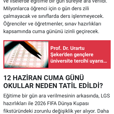
ve liselerde eğitime bir gün süreyle ara verildi.
Milyonlarca öğrenci için o gün ders zili
çalmayacak ve sınıflarda ders işlenmeyecek.
Öğrenciler ve öğretmenler, sınav hazırlıkları
kapsamında cuma gününü izinli geçirecek.
Prof. Dr. Urartu
Şeker'den gençlere
üniversite tercihi uyarısı:
"Renkli reklamlara
aldanmayın"
12 HAZİRAN CUMA GÜNÜ
OKULLAR NEDEN TATİL EDİLDİ?
Eğitime bir gün ara verilmesinin arkasında, LGS
hazırlıkları ile 2026 FIFA Dünya Kupası
fikstüründeki zorunlu değişiklik yer alıyor. Daha