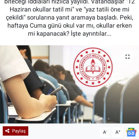
biteceği iddiaları hızlıca yayıldı. Vatandaşlar "12
Haziran okullar tatil mi" ve "yaz tatili öne mi
çekildi" sorularına yanıt aramaya başladı. Peki,
haftaya Cuma günü okul var mı, okullar erken
mi kapanacak? İşte ayrıntılar...
Paylaş
-
+
A
A