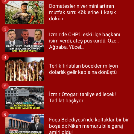
2
Domateslerin verimini artıran
mutfak sırrı: Köklerine 1 kaşık
dökün
3
İzmir’de CHP’li eski ilçe başkanı
isim verdi, ateş püskürdü: Özel,
Ağbaba, Yücel…
4
Terlik fırlatılan böcekler milyon
dolarlık gelir kapısına dönüştü
5
İzmir Otogarı tahliye edilecek!
Tadilat başlıyor...
6
Foça Belediyesi’nde koltuklar bir bir
boşaldı: Nikah memuru bile garaj
amiri oldu!