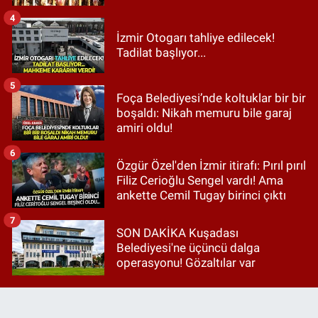
4
İzmir Otogarı tahliye edilecek!
Tadilat başlıyor...
5
Foça Belediyesi’nde koltuklar bir bir
boşaldı: Nikah memuru bile garaj
amiri oldu!
6
Özgür Özel'den İzmir itirafı: Pırıl pırıl
Filiz Cerioğlu Sengel vardı! Ama
ankette Cemil Tugay birinci çıktı
7
SON DAKİKA Kuşadası
Belediyesi'ne üçüncü dalga
operasyonu! Gözaltılar var