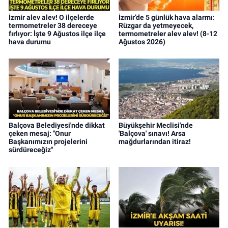
İzmir alev alev! O ilçelerde
İzmir’de 5 günlük hava alarmı:
termometreler 38 dereceye
Rüzgar da yetmeyecek,
fırlıyor: İşte 9 Ağustos ilçe ilçe
termometreler alev alev! (8-12
hava durumu
Ağustos 2026)
Balçova Belediyesi'nde dikkat
Büyükşehir Meclisi'nde
çeken mesaj: "Onur
'Balçova' sınavı! Arsa
Başkanımızın projelerini
mağdurlarından itiraz!
sürdüreceğiz"