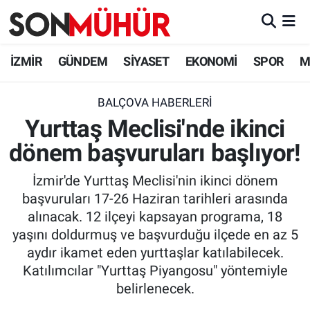
İzmir Nöbetçi Eczaneler
İZMİR
GÜNDEM
SİYASET
EKONOMİ
SPOR
M
İzmir Hava Durumu
BALÇOVA HABERLERI
Yurttaş Meclisi'nde ikinci
İzmir Namaz Vakitleri
dönem başvuruları başlıyor!
İzmir Trafik Yoğunluk Haritası
İzmir'de Yurttaş Meclisi'nin ikinci dönem
Süper Lig Puan Durumu ve Fikstür
başvuruları 17-26 Haziran tarihleri arasında
alınacak. 12 ilçeyi kapsayan programa, 18
Tüm Manşetler
yaşını doldurmuş ve başvurduğu ilçede en az 5
aydır ikamet eden yurttaşlar katılabilecek.
Son Dakika Haberleri
Katılımcılar "Yurttaş Piyangosu" yöntemiyle
belirlenecek.
Haber Arşivi