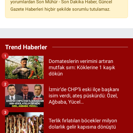
yorumlardan Son Mühür - Son Dakika Haber, Güncel
Gazete Haberleri hiçbir şekilde sorumlu tutulamaz.
Trend Haberler
1
Domateslerin verimini artıran
mutfak sırrı: Köklerine 1 kaşık
dökün
2
İzmir’de CHP’li eski ilçe başkanı
isim verdi, ateş püskürdü: Özel,
Ağbaba, Yücel…
3
Terlik fırlatılan böcekler milyon
dolarlık gelir kapısına dönüştü