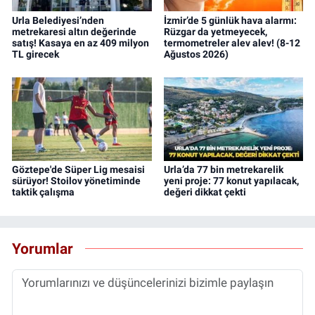
Urla Belediyesi’nden
İzmir’de 5 günlük hava alarmı:
metrekaresi altın değerinde
Rüzgar da yetmeyecek,
satış! Kasaya en az 409 milyon
termometreler alev alev! (8-12
TL girecek
Ağustos 2026)
Göztepe'de Süper Lig mesaisi
Urla’da 77 bin metrekarelik
sürüyor! Stoilov yönetiminde
yeni proje: 77 konut yapılacak,
taktik çalışma
değeri dikkat çekti
Yorumlar