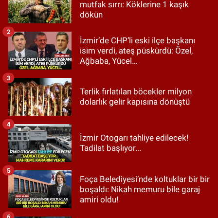
mutfak sırrı: Köklerine 1 kaşık
dökün
2
İzmir’de CHP’li eski ilçe başkanı
isim verdi, ateş püskürdü: Özel,
Ağbaba, Yücel…
3
Terlik fırlatılan böcekler milyon
dolarlık gelir kapısına dönüştü
4
İzmir Otogarı tahliye edilecek!
Tadilat başlıyor...
5
Foça Belediyesi’nde koltuklar bir bir
boşaldı: Nikah memuru bile garaj
amiri oldu!
6