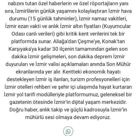
nabzını tutan özel haberlerin ve özel röportajların yanı
sıra, İzmirlilerin günlük yaşamını kolaylaştıran İzmir hava
durumu (15 günlük tahminler), İzmir namaz vakitleri,
İzmir ezan vakti ve anlık İzmir altın fiyatları (Kuyumcular
Odası canlı verileri) gibi kritik kent verilerini tek bir
platformda sunar. Aliağa'dan Çeşme'ye, Konak'tan
Karşıyaka'ya kadar 30 ilçenin tamamından gelen son
dakika İzmir gelişmeleri, son dakika deprem İzmir
duyuruları ve İzmir valisi açıklamaları anında Son Mühür
ekranlarında yer alır. Kentteki ekonomik hayatı
destekleyen İzmir iş ilanları, turizm profesyonelleri için
İzmir otelleri rehberi ve şehir içi ulaşımda hayat kurtaran
İzmir yol tarifi modülleriyle platformumuz, geleneksel bir
gazetenin ötesinde İzmir'in dijital yaşam merkezidir.
Doğru haber, anlık takip ve güçlü kadrosuyla İzmir’in
mühürlü sesi olmaya devam ediyoruz.