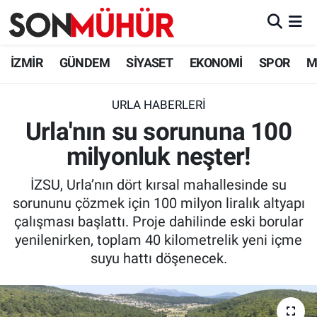
İzmir Nöbetçi Eczaneler
İZMİR
GÜNDEM
SİYASET
EKONOMİ
SPOR
M
İzmir Hava Durumu
URLA HABERLERI
Urla'nın su sorununa 100
İzmir Namaz Vakitleri
milyonluk neşter!
İzmir Trafik Yoğunluk Haritası
İZSU, Urla’nın dört kırsal mahallesinde su
Süper Lig Puan Durumu ve Fikstür
sorununu çözmek için 100 milyon liralık altyapı
çalışması başlattı. Proje dahilinde eski borular
Tüm Manşetler
yenilenirken, toplam 40 kilometrelik yeni içme
suyu hattı döşenecek.
Son Dakika Haberleri
Haber Arşivi