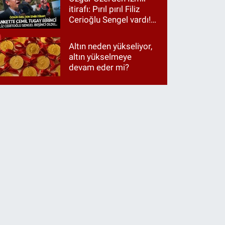
itirafı: Pırıl pırıl Filiz
Cerioğlu Sengel vardı!
Ama ankette Cemil
Tugay birinci çıktı
Altın neden yükseliyor,
altın yükselmeye
devam eder mi?