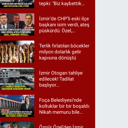
tepki: "Biz kaybettik
ama partimizi terk
etmedik"
İzmir’de CHP’li eski ilçe
başkanı isim verdi, ateş
püskürdü: Özel,
Ağbaba, Yücel…
Terlik fırlatılan böcekler
milyon dolarlık gelir
kapısına dönüştü
İzmir Otogarı tahliye
edilecek! Tadilat
başlıyor...
Foça Belediyesi’nde
koltuklar bir bir boşaldı:
Nikah memuru bile
garaj amiri oldu!
Özgür Özel'den İzmir