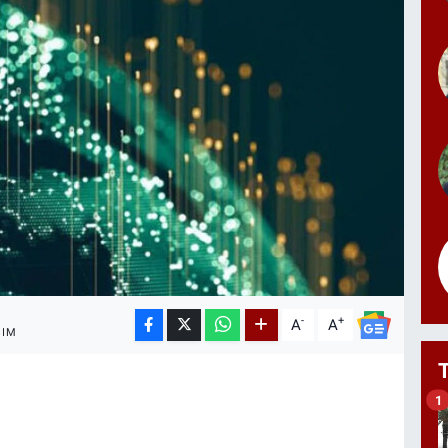
-
+
A
A
ŞIM
1