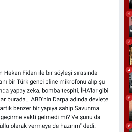
2
3
4
 Hakan Fidan ile bir söyleşi sırasında
 bir Türk genci eline mikrofonu alıp şu
anda yapay zeka, bomba tespiti, İHA'lar gibi
5
 var burada… ABD’nin Darpa adında devlete
e artık benzer bir yapıya sahip Savunma
a geçirme vakti gelmedi mi? Ve şunu da
üllü olarak vermeye de hazırım" dedi.
6