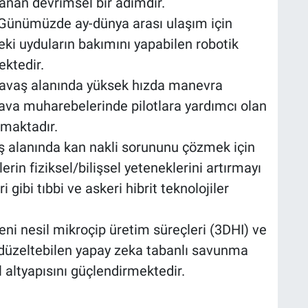
anan devrimsel bir adımdır.
i: Günümüzde ay-dünya arası ulaşım için
ki uyduların bakımını yapabilen robotik
ektedir.
avaş alanında yüksek hızda manevra
ava muharebelerinde pilotlara yardımcı olan
şmaktadır.
aş alanında kan nakli sorununu çözmek için
lerin fiziksel/bilişsel yeteneklerini artırmayı
gibi tıbbi ve askeri hibrit teknolojiler
eni nesil mikroçip üretim süreçleri (3DHI) ve
p düzeltebilen yapay zeka tabanlı savunma
l altyapısını güçlendirmektedir.