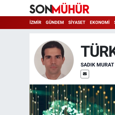
İzmir Nöbetçi Eczaneler
İZMİR
GÜNDEM
SİYASET
EKONOMİ
İzmir Hava Durumu
TÜRK
İzmir Namaz Vakitleri
İzmir Trafik Yoğunluk Haritası
SADIK MURAT
Süper Lig Puan Durumu ve Fikstür
Tüm Manşetler
Son Dakika Haberleri
Haber Arşivi