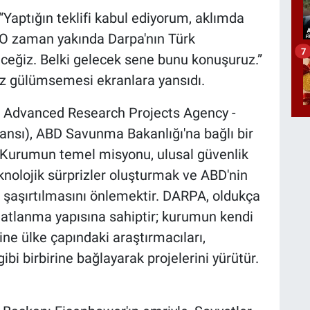
“Yaptığın teklifi kabul ediyorum, aklımda
 “O zaman yakında Darpa'nın Türk
7
ceğiz. Belki gelecek sene bunu konuşuruz.”
iz gülümsemesi ekranlara yansıdı.
 Advanced Research Projects Agency -
jansı), ABD Savunma Bakanlığı'na bağlı bir
 Kurumun temel misyonu, ulusal güvenlik
eknolojik sürprizler oluşturmak ve ABD'nin
ak şaşırtılmasını önlemektir. DARPA, oldukça
ilatlanma yapısına sahiptir; kurumun kendi
ne ülke çapındaki araştırmacıları,
gibi birbirine bağlayarak projelerini yürütür.