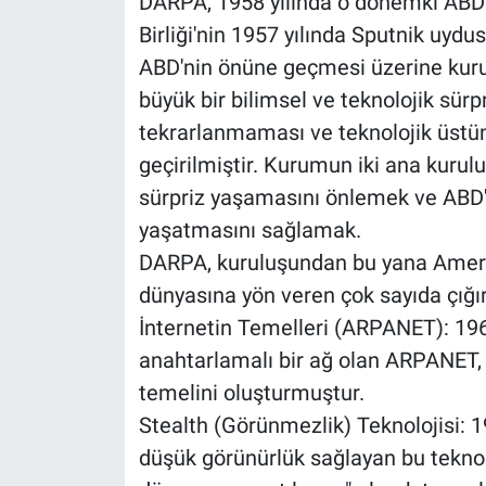
DARPA, 1958 yılında o dönemki ABD 
Birliği'nin 1957 yılında Sputnik uyd
ABD'nin önüne geçmesi üzerine kurul
büyük bir bilimsel ve teknolojik sür
tekrarlanmaması ve teknolojik üstü
geçirilmiştir. Kurumun iki ana kurulu
sürpriz yaşamasını önlemek ve ABD'n
yaşatmasını sağlamak.
DARPA, kuruluşundan bu yana Ameri
dünyasına yön veren çok sayıda çığı
İnternetin Temelleri (ARPANET): 1960
anahtarlamalı bir ağ olan ARPANET, 
temelini oluşturmuştur.
Stealth (Görünmezlik) Teknolojisi: 19
düşük görünürlük sağlayan bu teknol