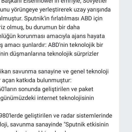
Başkanı Eisenhower'ın emriyle, Sovyetler
usunu yörüngeye yerleştirerek uzay yarışında
muştur. Sputnik'in fırlatılması ABD için
priz olmuş, bu durumun bir daha
nlüğün korunması amacıyla ajans hayata
ş amacı şunlardır: ABD'nin teknolojik bir
in düşmanlarına teknolojik sürprizler
kan savunma sanayine ve genel teknoloji
r açan katkıda bulunmuştur:
'ların sonunda geliştirilen ve paket
günümüzdeki internet teknolojisinin
80'lerde geliştirilen ve radar sistemlerinde
oji, savunma sanayinde "Sputnik etkisinin