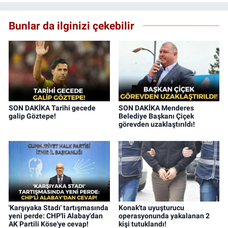
Bunlar da ilginizi çekebilir
SON DAKİKA Tarihi gecede
SON DAKİKA Menderes
galip Göztepe!
Belediye Başkanı Çiçek
görevden uzaklaştırıldı!
'Karşıyaka Stadı' tartışmasında
Konak'ta uyuşturucu
yeni perde: CHP'li Alabay'dan
operasyonunda yakalanan 2
AK Partili Köse'ye cevap!
kişi tutuklandı!