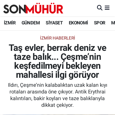
İzmir Nöbetçi Eczaneler
İZMİR
GÜNDEM
SİYASET
EKONOMİ
SPOR
M
İzmir Hava Durumu
İZMIR HABERLERI
Taş evler, berrak deniz ve
İzmir Namaz Vakitleri
taze balık... Çeşme’nin
İzmir Trafik Yoğunluk Haritası
keşfedilmeyi bekleyen
Süper Lig Puan Durumu ve Fikstür
mahallesi ilgi görüyor
Ildırı, Çeşme’nin kalabalıktan uzak kalan kıyı
Tüm Manşetler
rotaları arasında öne çıkıyor. Antik Erythrai
kalıntıları, bakir koyları ve taze balıklarıyla
Son Dakika Haberleri
dikkat çekiyor.
Haber Arşivi