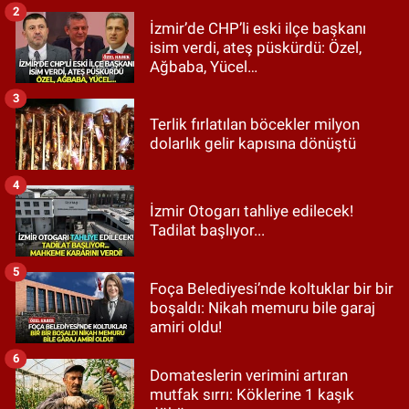
2
İzmir’de CHP’li eski ilçe başkanı
isim verdi, ateş püskürdü: Özel,
Ağbaba, Yücel…
3
Terlik fırlatılan böcekler milyon
dolarlık gelir kapısına dönüştü
4
İzmir Otogarı tahliye edilecek!
Tadilat başlıyor...
5
Foça Belediyesi’nde koltuklar bir bir
boşaldı: Nikah memuru bile garaj
amiri oldu!
6
Domateslerin verimini artıran
mutfak sırrı: Köklerine 1 kaşık