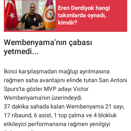
Eren Derdiyok hangi
takımlarda oynadı,
kimdir?
Wembenyama'nın çabası
yetmedi...
İkinci karşılaşmadan mağlup ayrılmasına
rağmen saha avantajını elinde tutan San Antoni
Spurs'ta gözler MVP adayı Victor
Wembenyama'nın üzerindeydi.
37 dakika sahada kalan Wembenyama 21 sayı,
17 ribaund, 6 asist, 1 top çalma ve 4 blokluk
etkileyici performansına rağmen yenilgiyi