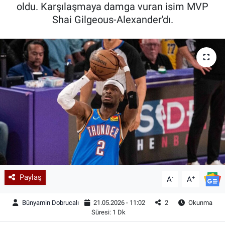
oldu. Karşılaşmaya damga vuran isim MVP
Shai Gilgeous-Alexander'dı.
Paylaş
-
+
A
A
Bünyamin Dobrucalı
21.05.2026 - 11:02
2
Okunma
Süresi: 1 Dk