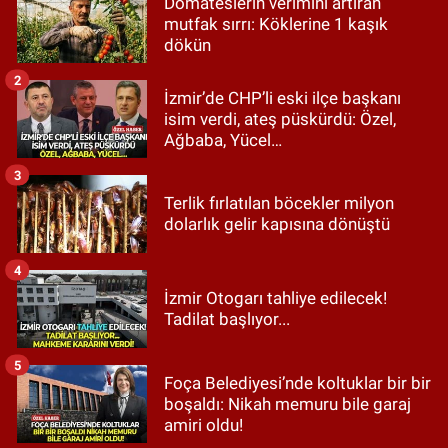
Domateslerin verimini artıran
mutfak sırrı: Köklerine 1 kaşık
dökün
2
İzmir’de CHP’li eski ilçe başkanı
isim verdi, ateş püskürdü: Özel,
Ağbaba, Yücel…
3
Terlik fırlatılan böcekler milyon
dolarlık gelir kapısına dönüştü
4
İzmir Otogarı tahliye edilecek!
Tadilat başlıyor...
5
Foça Belediyesi’nde koltuklar bir bir
boşaldı: Nikah memuru bile garaj
amiri oldu!