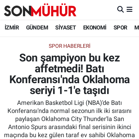
İzmir Nöbetçi Eczaneler
İZMİR
GÜNDEM
SİYASET
EKONOMİ
SPOR
M
İzmir Hava Durumu
SPOR HABERLERI
Son şampiyon bu kez
İzmir Namaz Vakitleri
affetmedi! Batı
İzmir Trafik Yoğunluk Haritası
Konferansı'nda Oklahoma
Süper Lig Puan Durumu ve Fikstür
seriyi 1-1'e taşıdı
Amerikan Basketbol Ligi (NBA)'de Batı
Tüm Manşetler
Konferansı'nda normal sezonun ilk iki sırasını
paylaşan Oklahoma City Thunder'la San
Son Dakika Haberleri
Antonio Spurs arasındaki final serisinin ikinci
maçında bu kez gülen taraf ev sahibi Oklahoma
Haber Arşivi