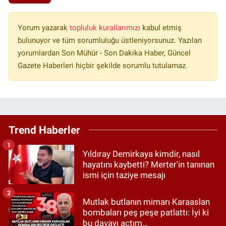
Yorum yazarak
topluluk kurallarımızı
kabul etmiş
bulunuyor ve tüm sorumluluğu üstleniyorsunuz. Yazılan
yorumlardan Son Mühür - Son Dakika Haber, Güncel
Gazete Haberleri hiçbir şekilde sorumlu tutulamaz.
Trend Haberler
1
Yıldıray Demirkaya kimdir, nasıl
hayatını kaybetti? Merter'in tanınan
ismi için taziye mesajı
2
Mutlak butlanın mimarı Karaaslan
bombaları peş peşe patlattı: İyi ki
bu davayı açtım…