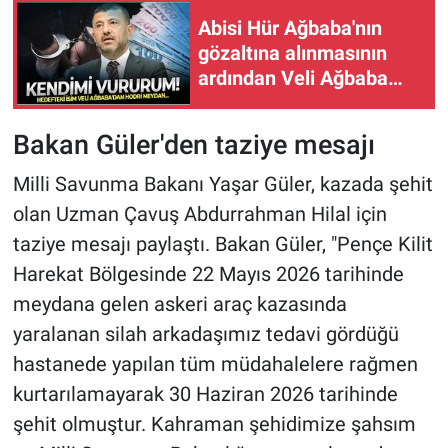
Abisi Hür Ağbaba'nın
gözaltına alınmasının
ardından Veli Ağbaba
Meclis kürsüsünden
seslendi: Tek bir somut
Bakan Güler'den taziye mesajı
suç kanıtı varsa kendimi
vururum
Milli Savunma Bakanı Yaşar Güler, kazada şehit
olan Uzman Çavuş Abdurrahman Hilal için
taziye mesajı paylaştı. Bakan Güler, "Pençe Kilit
Harekat Bölgesinde 22 Mayıs 2026 tarihinde
meydana gelen askeri araç kazasında
yaralanan silah arkadaşımız tedavi gördüğü
hastanede yapılan tüm müdahalelere rağmen
kurtarılamayarak 30 Haziran 2026 tarihinde
şehit olmuştur. Kahraman şehidimize şahsım