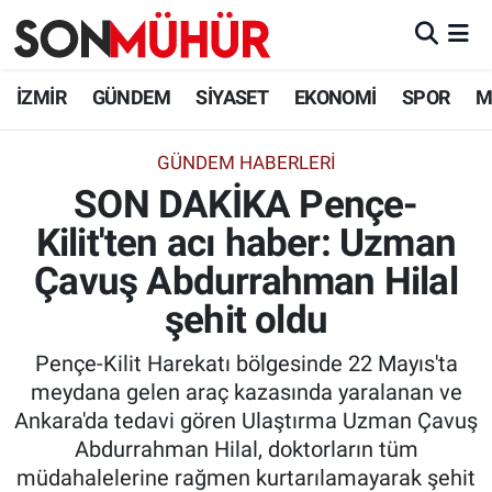
İzmir Nöbetçi Eczaneler
İZMİR
GÜNDEM
SİYASET
EKONOMİ
SPOR
M
İzmir Hava Durumu
GÜNDEM HABERLERI
SON DAKİKA Pençe-
İzmir Namaz Vakitleri
Kilit'ten acı haber: Uzman
İzmir Trafik Yoğunluk Haritası
Çavuş Abdurrahman Hilal
Süper Lig Puan Durumu ve Fikstür
şehit oldu
Pençe-Kilit Harekatı bölgesinde 22 Mayıs'ta
Tüm Manşetler
meydana gelen araç kazasında yaralanan ve
Ankara'da tedavi gören Ulaştırma Uzman Çavuş
Son Dakika Haberleri
Abdurrahman Hilal, doktorların tüm
müdahalelerine rağmen kurtarılamayarak şehit
Haber Arşivi