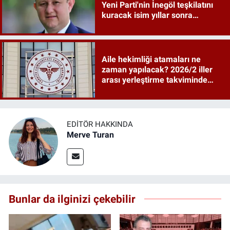
Yeni Parti'nin İnegöl teşkilatını
kuracak isim yıllar sonra
sahneye döndü
Aile hekimliği atamaları ne
zaman yapılacak? 2026/2 iller
arası yerleştirme takviminde
tarihler netleşti
EDITÖR HAKKINDA
Merve Turan
Bunlar da ilginizi çekebilir