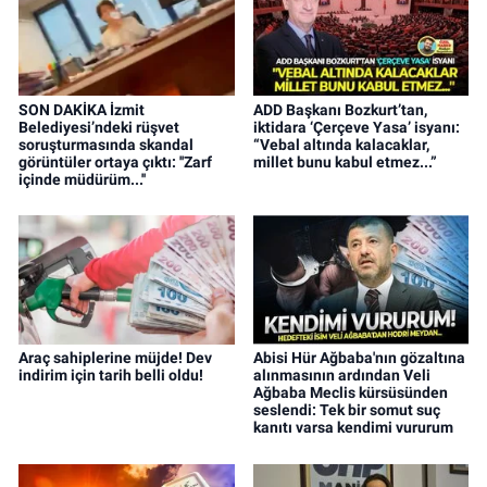
SON DAKİKA İzmit
ADD Başkanı Bozkurt’tan,
Belediyesi’ndeki rüşvet
iktidara ‘Çerçeve Yasa’ isyanı:
soruşturmasında skandal
“Vebal altında kalacaklar,
görüntüler ortaya çıktı: ''Zarf
millet bunu kabul etmez...”
içinde müdürüm...''
Araç sahiplerine müjde! Dev
Abisi Hür Ağbaba'nın gözaltına
indirim için tarih belli oldu!
alınmasının ardından Veli
Ağbaba Meclis kürsüsünden
seslendi: Tek bir somut suç
kanıtı varsa kendimi vururum