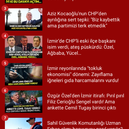
3
Aziz Kocaoğlu'nun CHP'den
ayrılığına sert tepki: "Biz kaybettik
ama partimizi terk etmedik"
4
İzmir’de CHP’li eski ilçe başkanı
isim verdi, ateş püskürdü: Özel,
Ağbaba, Yücel…
5
İzmir reyonlarında "tokluk
ekonomisi" dönemi: Zayıflama
iğneleri gıda harcamalarını vurdu!
6
Özgür Özel'den İzmir itirafı: Pırıl pırıl
Filiz Cerioğlu Sengel vardı! Ama
ankette Cemil Tugay birinci çıktı
7
Sahil Güvenlik Komutanlığı Uzman
Erbaş alımı başvurusu nasıl yapılır?