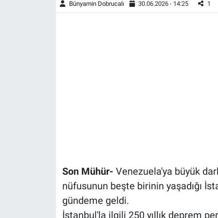
Bünyamin Dobrucalı
30.06.2026 - 14:25
1
Son Mühür-
Venezuela'ya büyük darb
nüfusunun beşte birinin yaşadığı İs
gündeme geldi.
İstanbul'la ilgili 250 yıllık deprem p