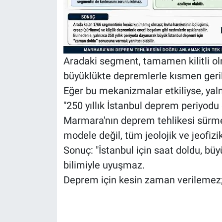
Aradaki segment, tamamen kilitli ol
büyüklükte depremlerle kısmen gerili
Eğer bu mekanizmalar etkiliyse, yal
"250 yıllık İstanbul deprem periyodu 
Marmara'nın deprem tehlikesi sürmek
modele değil, tüm jeolojik ve jeofizi
Sonuç: "İstanbul için saat doldu, 
bilimiyle uyuşmaz.
Deprem için kesin zaman verilemez; ol