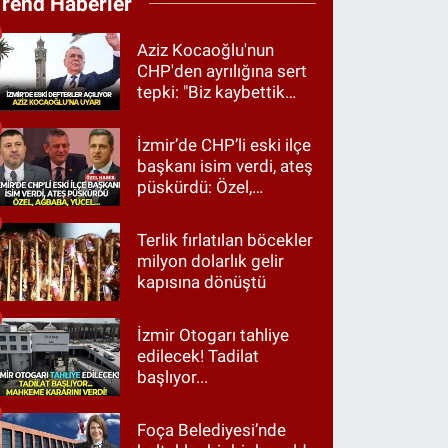
Trend Haberler
Aziz Kocaoğlu'nun
CHP'den ayrılığına sert
tepki: "Biz kaybettik
ama partimizi terk
etmedik"
İzmir’de CHP’li eski ilçe
başkanı isim verdi, ateş
püskürdü: Özel,
Ağbaba, Yücel…
Terlik fırlatılan böcekler
milyon dolarlık gelir
kapısına dönüştü
İzmir Otogarı tahliye
edilecek! Tadilat
başlıyor...
Foça Belediyesi’nde