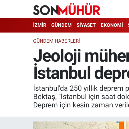
İzmir Nöbetçi Eczaneler
İZMİR
GÜNDEM
SİYASET
EKONOMİ
İzmir Hava Durumu
GÜNDEM HABERLERI
Jeoloji mühen
İzmir Namaz Vakitleri
İstanbul depr
İzmir Trafik Yoğunluk Haritası
Süper Lig Puan Durumu ve Fikstür
İstanbul'da 250 yıllık deprem
Tüm Manşetler
Bektaş, "İstanbul için saat d
Deprem için kesin zaman verilem
Son Dakika Haberleri
Haber Arşivi