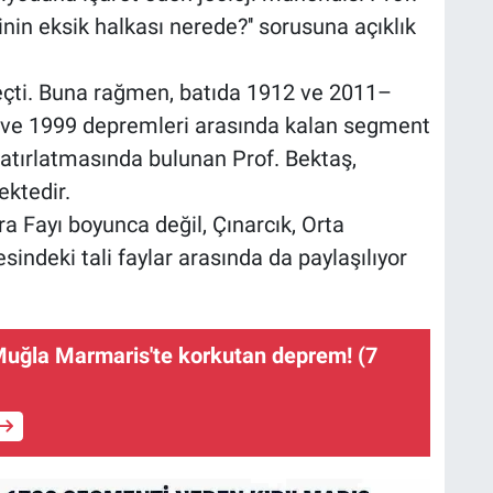
nin eksik halkası nerede?'' sorusuna açıklık
geçti. Buna rağmen, batıda 1912 ve 2011–
 ve 1999 depremleri arasında kalan segment
atırlatmasında bulunan Prof. Bektaş,
ektedir.
 Fayı boyunca değil, Çınarcık, Orta
indeki tali faylar arasında da paylaşılıyor
ğla Marmaris'te korkutan deprem! (7