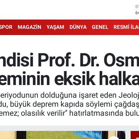
G
6
B
1
SPOR
MAGAZİN
YAŞAM
DÜNYA
GENEL
RESMİ İL
B
6
D
4
disi Prof. Dr. Os
E
5
S
eminin eksik halk
6
 periyodunun dolduğuna işaret eden Jeolo
oldu, büyük deprem kapıda söylemi çağda
ez; olasılık verilir'' hatırlatmasında bul