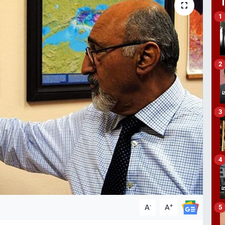
1
2
3
4
-
+
A
A
5