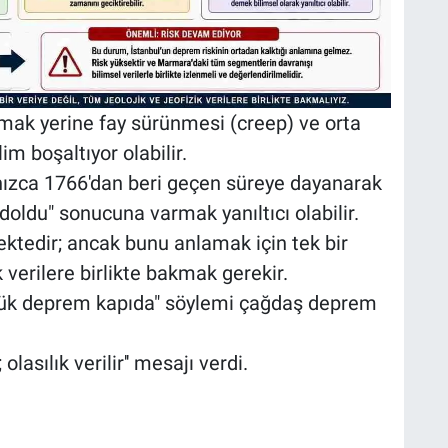
mak yerine fay sürünmesi (creep) ve orta
m boşaltıyor olabilir.
nızca 1766'dan beri geçen süreye dayanarak
doldu" sonucuna varmak yanıltıcı olabilir.
tedir; ancak bunu anlamak için tek bir
k verilere birlikte bakmak gerekir.
büyük deprem kapıda" söylemi çağdaş deprem
asılık verilir'' mesajı verdi.