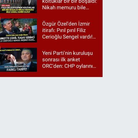
koltuklar bir bir boşaldı:
Nikah memuru bile
garaj amiri oldu!
Özgür Özel'den İzmir
itirafı: Pırıl pırıl Filiz
Cerioğlu Sengel vardı!
Ama ankette Cemil
Tugay birinci çıktı
Yeni Parti'nin kuruluşu
sonrası ilk anket
ORC'den: CHP oylarının
üçte ikisi Özgür Özel'e,
üçte biri Kılıçdaroğlu'na