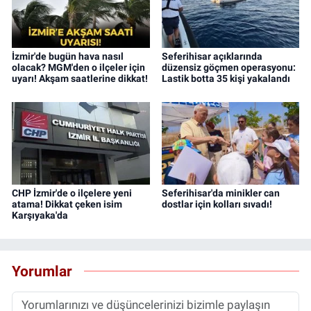
İzmir'de bugün hava nasıl
Seferihisar açıklarında
olacak? MGM'den o ilçeler için
düzensiz göçmen operasyonu:
uyarı! Akşam saatlerine dikkat!
Lastik botta 35 kişi yakalandı
CHP İzmir'de o ilçelere yeni
Seferihisar'da minikler can
atama! Dikkat çeken isim
dostlar için kolları sıvadı!
Karşıyaka'da
Yorumlar