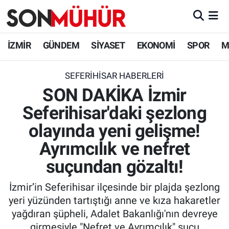
İzmir Nöbetçi Eczaneler
İZMİR
GÜNDEM
SİYASET
EKONOMİ
SPOR
M
İzmir Hava Durumu
SEFERIHISAR HABERLERI
SON DAKİKA İzmir
İzmir Namaz Vakitleri
Seferihisar'daki şezlong
İzmir Trafik Yoğunluk Haritası
olayında yeni gelişme!
Süper Lig Puan Durumu ve Fikstür
Ayrımcılık ve nefret
suçundan gözaltı!
Tüm Manşetler
İzmir’in Seferihisar ilçesinde bir plajda şezlong
Son Dakika Haberleri
yeri yüzünden tartıştığı anne ve kıza hakaretler
yağdıran şüpheli, Adalet Bakanlığı'nın devreye
Haber Arşivi
girmesiyle "Nefret ve Ayrımcılık" suçu