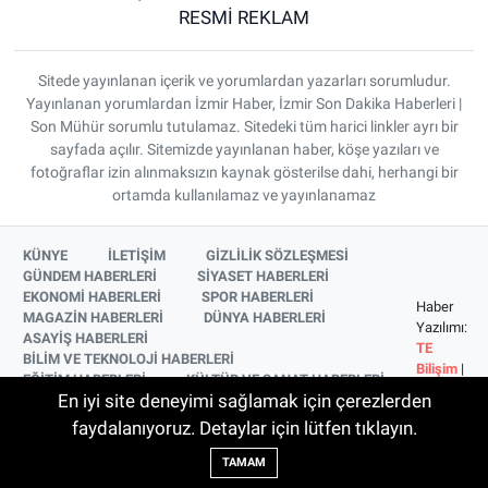
RESMİ REKLAM
Sitede yayınlanan içerik ve yorumlardan yazarları sorumludur.
Yayınlanan yorumlardan İzmir Haber, İzmir Son Dakika Haberleri |
Son Mühür sorumlu tutulamaz. Sitedeki tüm harici linkler ayrı bir
sayfada açılır. Sitemizde yayınlanan haber, köşe yazıları ve
fotoğraflar izin alınmaksızın kaynak gösterilse dahi, herhangi bir
ortamda kullanılamaz ve yayınlanamaz
KÜNYE
İLETİŞİM
GİZLİLİK SÖZLEŞMESİ
GÜNDEM HABERLERİ
SİYASET HABERLERİ
EKONOMİ HABERLERİ
SPOR HABERLERİ
Haber
MAGAZİN HABERLERİ
DÜNYA HABERLERİ
Yazılımı:
ASAYİŞ HABERLERİ
TE
BİLİM VE TEKNOLOJİ HABERLERİ
Bilişim
|
EĞİTİM HABERLERİ
KÜLTÜR VE SANAT HABERLERİ
Copyright
En iyi site deneyimi sağlamak için çerezlerden
SAĞLIK HABERLERİ
YAŞAM HABERLERİ
© 2026
YEREL HABERLER
İZMİR HABERLERİ
faydalanıyoruz. Detaylar için lütfen tıklayın.
SİNEMA VE TELEVİZYON HABERLERİ
TAMAM