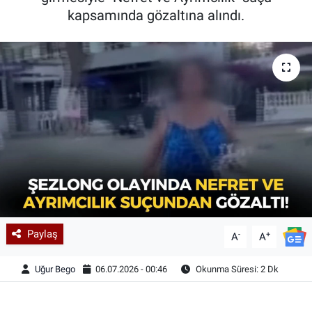
kapsamında gözaltına alındı.
Paylaş
-
+
A
A
Uğur Bego
06.07.2026 - 00:46
Okunma Süresi: 2 Dk