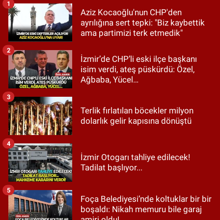
1
Aziz Kocaoğlu'nun CHP'den
ayrılığına sert tepki: "Biz kaybettik
ama partimizi terk etmedik"
2
İzmir’de CHP’li eski ilçe başkanı
isim verdi, ateş püskürdü: Özel,
Ağbaba, Yücel…
3
Terlik fırlatılan böcekler milyon
dolarlık gelir kapısına dönüştü
4
İzmir Otogarı tahliye edilecek!
Tadilat başlıyor...
5
Foça Belediyesi’nde koltuklar bir bir
boşaldı: Nikah memuru bile garaj
amiri oldu!