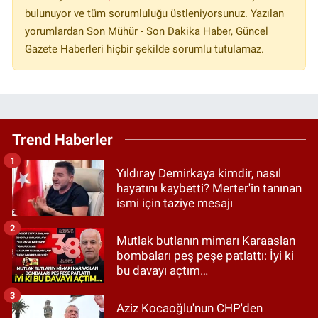
bulunuyor ve tüm sorumluluğu üstleniyorsunuz. Yazılan
yorumlardan Son Mühür - Son Dakika Haber, Güncel
Gazete Haberleri hiçbir şekilde sorumlu tutulamaz.
Trend Haberler
1
Yıldıray Demirkaya kimdir, nasıl
hayatını kaybetti? Merter'in tanınan
ismi için taziye mesajı
2
Mutlak butlanın mimarı Karaaslan
bombaları peş peşe patlattı: İyi ki
bu davayı açtım…
3
Aziz Kocaoğlu'nun CHP'den