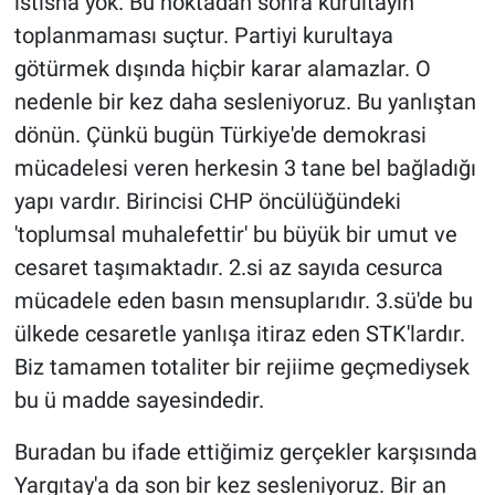
istisna yok. Bu noktadan sonra kurultayın
toplanmaması suçtur. Partiyi kurultaya
götürmek dışında hiçbir karar alamazlar. O
nedenle bir kez daha sesleniyoruz. Bu yanlıştan
dönün. Çünkü bugün Türkiye'de demokrasi
mücadelesi veren herkesin 3 tane bel bağladığı
yapı vardır. Birincisi CHP öncülüğündeki
'toplumsal muhalefettir' bu büyük bir umut ve
cesaret taşımaktadır. 2.si az sayıda cesurca
mücadele eden basın mensuplarıdır. 3.sü'de bu
ülkede cesaretle yanlışa itiraz eden STK'lardır.
Biz tamamen totaliter bir rejiime geçmediysek
bu ü madde sayesindedir.
Buradan bu ifade ettiğimiz gerçekler karşısında
Yargıtay'a da son bir kez sesleniyoruz. Bir an