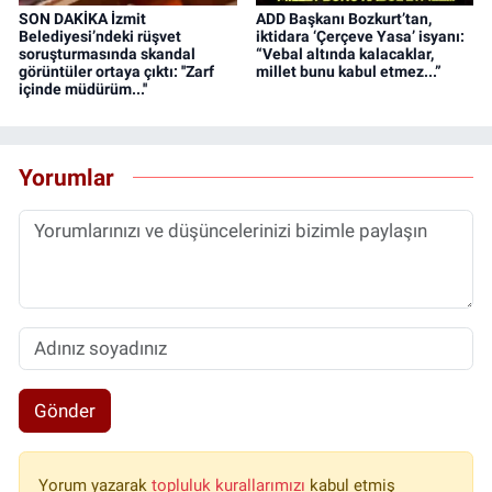
SON DAKİKA İzmit
ADD Başkanı Bozkurt’tan,
Belediyesi’ndeki rüşvet
iktidara ‘Çerçeve Yasa’ isyanı:
soruşturmasında skandal
“Vebal altında kalacaklar,
görüntüler ortaya çıktı: ''Zarf
millet bunu kabul etmez...”
içinde müdürüm...''
Yorumlar
Gönder
Yorum yazarak
topluluk kurallarımızı
kabul etmiş