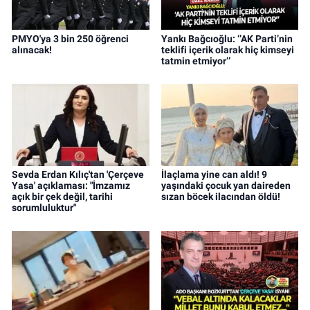
PMYO'ya 3 bin 250 öğrenci
Yankı Bağcıoğlu: ‘’AK Parti’nin
alınacak!
teklifi içerik olarak hiç kimseyi
tatmin etmiyor’’
Sevda Erdan Kılıç'tan 'Çerçeve
İlaçlama yine can aldı! 9
Yasa' açıklaması: "İmzamız
yaşındaki çocuk yan daireden
açık bir çek değil, tarihi
sızan böcek ilacından öldü!
sorumluluktur"