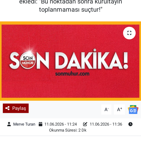
ekledi: "Bu noktadan sonra kurultayın
toplanmaması suçtur!"
Paylaş
-
+
A
A
Merve Turan
11.06.2026 - 11:24
11.06.2026 - 11:36
Okunma Süresi: 2 Dk