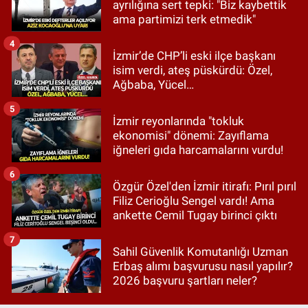
ayrılığına sert tepki: "Biz kaybettik
ama partimizi terk etmedik"
4
İzmir’de CHP’li eski ilçe başkanı
isim verdi, ateş püskürdü: Özel,
Ağbaba, Yücel…
5
İzmir reyonlarında "tokluk
ekonomisi" dönemi: Zayıflama
iğneleri gıda harcamalarını vurdu!
6
Özgür Özel'den İzmir itirafı: Pırıl pırıl
Filiz Cerioğlu Sengel vardı! Ama
ankette Cemil Tugay birinci çıktı
7
Sahil Güvenlik Komutanlığı Uzman
Erbaş alımı başvurusu nasıl yapılır?
2026 başvuru şartları neler?