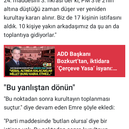
24. maddesini 3. fıkrası der ki; PM 3'te 2'nin
altına düştüğü zaman düşer ver yeniden
kurultay kararı alınır. Biz de 17 kişinin istifasını
aldık. 10 kişiye yakın arkadaşımız da şu an da
toplantıya gidiyorlar."
ADD Başkanı
Bozkurt’tan, iktidara
‘Çerçeve Yasa’ isyanı:
“Vebal altında
kalacaklar, millet bunu
"Bu yanlıştan dönün"
kabul etmez...”
"Bu noktadan sonra kurultayın toplanması
suçtur." diye devam eden Emre şöyle ekledi:
"Parti maddesinde 'butlan olursa' diye bir