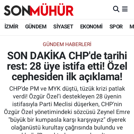
İzmir Nöbetçi Eczaneler
İZMİR
GÜNDEM
SİYASET
EKONOMİ
SPOR
M
İzmir Hava Durumu
GÜNDEM HABERLERI
SON DAKİKA CHP'de tarihi
İzmir Namaz Vakitleri
rest: 28 üye istifa etti! Özel
İzmir Trafik Yoğunluk Haritası
cephesiden ilk açıklama!
Süper Lig Puan Durumu ve Fikstür
CHP'de PM ve MYK düştü, tüzük krizi patlak
verdi! Özgür Özel’i destekleyen 28 üyenin
Tüm Manşetler
istifasıyla Parti Meclisi düşerken, CHP'nin
Özgür Özel yönetimindeki sözcüsü Zeynel Emre
Son Dakika Haberleri
"büyük bir kumpasla karşı karşıyayız" diyerek
olağanüstü kurultay çağrısında bulundu ve
Haber Arşivi