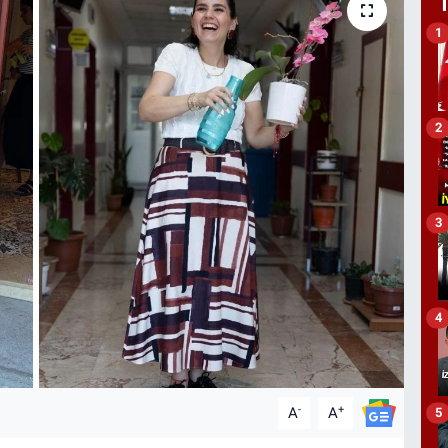
1
2
3
4
-
+
A
A
5