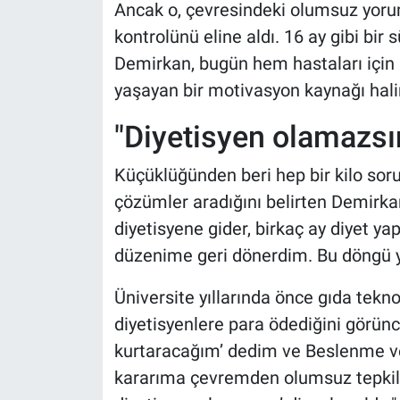
Ancak o, çevresindeki olumsuz yoru
kontrolünü eline aldı. 16 ay gibi bir
Demirkan, bugün hem hastaları için 
yaşayan bir motivasyon kaynağı hali
"Diyetisyen olamazsı
Küçüklüğünden beri hep bir kilo sorun
çözümler aradığını belirten Demirkan
diyetisyene gider, birkaç ay diyet y
düzenime geri dönerdim. Bu döngü yı
Üniversite yıllarında önce gıda tekno
diyetisyenlere para ödediğini görün
kurtaracağım’ dedim ve Beslenme ve
kararıma çevremden olumsuz tepkiler 