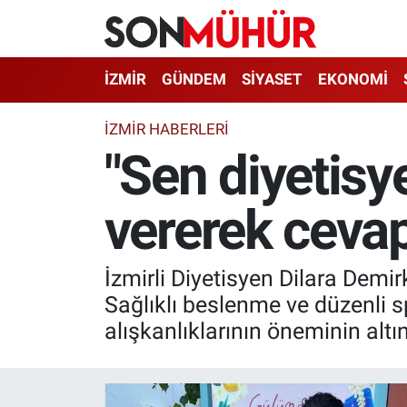
İzmir Nöbetçi Eczaneler
İZMİR
GÜNDEM
SİYASET
EKONOMİ
İzmir Hava Durumu
İZMIR HABERLERI
"Sen diyetisy
İzmir Namaz Vakitleri
vererek cevap
İzmir Trafik Yoğunluk Haritası
Süper Lig Puan Durumu ve Fikstür
İzmirli Diyetisyen Dilara Demi
Tüm Manşetler
Sağlıklı beslenme ve düzenli s
alışkanlıklarının öneminin altın
Son Dakika Haberleri
Haber Arşivi