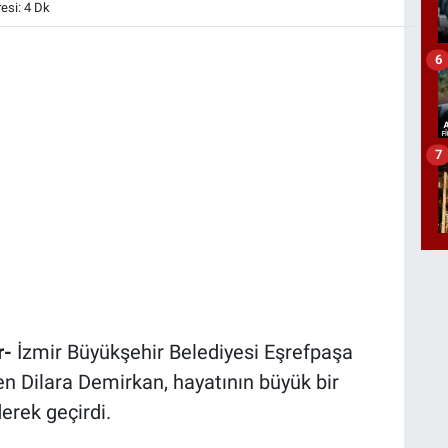
si: 4 Dk
6
7
r-
İzmir Büyükşehir Belediyesi Eşrefpaşa
n Dilara Demirkan, hayatının büyük bir
erek geçirdi.