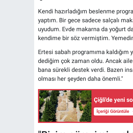
Kendi hazırladığım beslenme progra
yaptım. Bir gece sadece salçalı mak
uyudum. Evde makarna da yoğurt da 
kendime bir söz vermiştim. Yemed
Ertesi sabah programıma kaldığım y
dediğim çok zaman oldu. Ancak aile
bana sürekli destek verdi. Bazen in
olması her şeyden daha önemli."
Çiğli'de yeni s
İçeriği Görüntüle