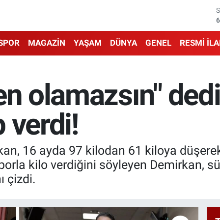
6
6
1
SPOR
MAGAZİN
YAŞAM
DÜNYA
GENEL
RESMİ İL
6
4
en olamazsın" dedil
5
 verdi!
rkan, 16 ayda 97 kilodan 61 kiloya düşere
porla kilo verdiğini söyleyen Demirkan, s
ı çizdi.