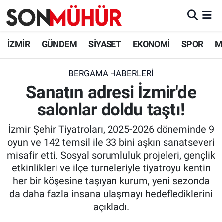
İzmir Nöbetçi Eczaneler
İZMİR
GÜNDEM
SİYASET
EKONOMİ
SPOR
M
İzmir Hava Durumu
BERGAMA HABERLERI
Sanatın adresi İzmir'de
İzmir Namaz Vakitleri
salonlar doldu taştı!
İzmir Trafik Yoğunluk Haritası
İzmir Şehir Tiyatroları, 2025-2026 döneminde 9
Süper Lig Puan Durumu ve Fikstür
oyun ve 142 temsil ile 33 bini aşkın sanatseveri
misafir etti. Sosyal sorumluluk projeleri, gençlik
Tüm Manşetler
etkinlikleri ve ilçe turneleriyle tiyatroyu kentin
her bir köşesine taşıyan kurum, yeni sezonda
Son Dakika Haberleri
da daha fazla insana ulaşmayı hedeflediklerini
açıkladı.
Haber Arşivi