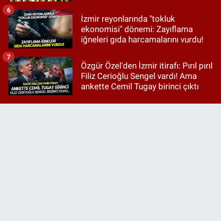
6
İzmir reyonlarında "tokluk
ekonomisi" dönemi: Zayıflama
iğneleri gıda harcamalarını vurdu!
7
Özgür Özel'den İzmir itirafı: Pırıl pırıl
Filiz Cerioğlu Sengel vardı! Ama
ankette Cemil Tugay birinci çıktı