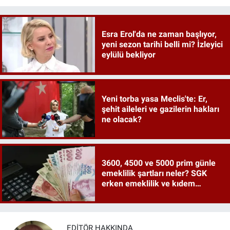
Esra Erol'da ne zaman başlıyor,
yeni sezon tarihi belli mi? İzleyici
eylülü bekliyor
Yeni torba yasa Meclis'te: Er,
şehit aileleri ve gazilerin hakları
ne olacak?
3600, 4500 ve 5000 prim günle
emeklilik şartları neler? SGK
erken emeklilik ve kıdem
tazminatı ayrıntıları
EDITÖR HAKKINDA