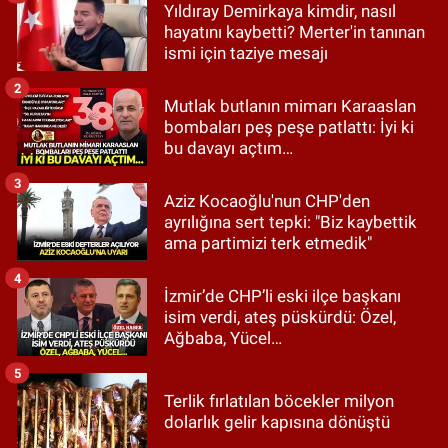
Yıldıray Demirkaya kimdir, nasıl
hayatını kaybetti? Merter'in tanınan
ismi için taziye mesajı
2
Mutlak butlanın mimarı Karaaslan
bombaları peş peşe patlattı: İyi ki
bu davayı açtım…
3
Aziz Kocaoğlu'nun CHP'den
ayrılığına sert tepki: "Biz kaybettik
ama partimizi terk etmedik"
4
İzmir’de CHP’li eski ilçe başkanı
isim verdi, ateş püskürdü: Özel,
Ağbaba, Yücel…
5
Terlik fırlatılan böcekler milyon
dolarlık gelir kapısına dönüştü