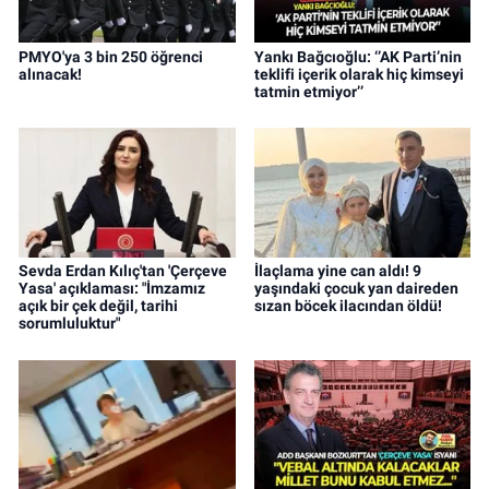
PMYO'ya 3 bin 250 öğrenci
Yankı Bağcıoğlu: ‘’AK Parti’nin
alınacak!
teklifi içerik olarak hiç kimseyi
tatmin etmiyor’’
Sevda Erdan Kılıç'tan 'Çerçeve
İlaçlama yine can aldı! 9
Yasa' açıklaması: "İmzamız
yaşındaki çocuk yan daireden
açık bir çek değil, tarihi
sızan böcek ilacından öldü!
sorumluluktur"