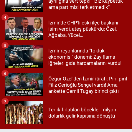
ayrılığına sert tepki: "Biz kaybettik
ama partimizi terk etmedik"
4
İzmir’de CHP’li eski ilçe başkanı
isim verdi, ateş püskürdü: Özel,
Ağbaba, Yücel…
5
İzmir reyonlarında "tokluk
ekonomisi" dönemi: Zayıflama
iğneleri gıda harcamalarını vurdu!
6
Özgür Özel'den İzmir itirafı: Pırıl pırıl
Filiz Cerioğlu Sengel vardı! Ama
ankette Cemil Tugay birinci çıktı
7
Terlik fırlatılan böcekler milyon
dolarlık gelir kapısına dönüştü