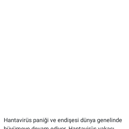
Hantavirüs paniği ve endişesi dünya genelinde
büyümeye devam ediyor. Hantavirüs vakası