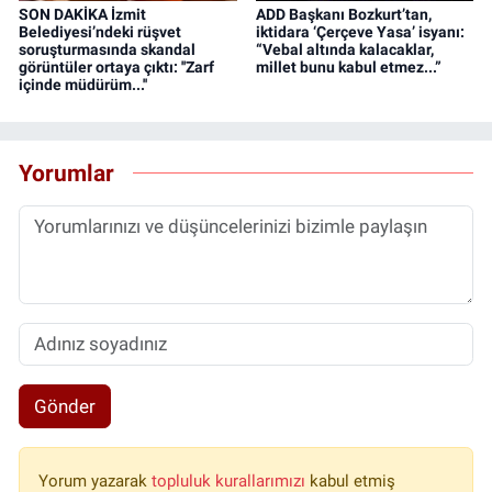
SON DAKİKA İzmit
ADD Başkanı Bozkurt’tan,
Belediyesi’ndeki rüşvet
iktidara ‘Çerçeve Yasa’ isyanı:
soruşturmasında skandal
“Vebal altında kalacaklar,
görüntüler ortaya çıktı: ''Zarf
millet bunu kabul etmez...”
içinde müdürüm...''
Yorumlar
Gönder
Yorum yazarak
topluluk kurallarımızı
kabul etmiş