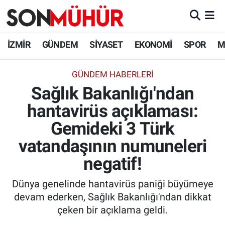
İzmir Nöbetçi Eczaneler
İZMİR
GÜNDEM
SİYASET
EKONOMİ
SPOR
M
İzmir Hava Durumu
GÜNDEM HABERLERI
Sağlık Bakanlığı'ndan
İzmir Namaz Vakitleri
hantavirüs açıklaması:
İzmir Trafik Yoğunluk Haritası
Gemideki 3 Türk
Süper Lig Puan Durumu ve Fikstür
vatandaşının numuneleri
negatif!
Tüm Manşetler
Dünya genelinde hantavirüs paniği büyümeye
Son Dakika Haberleri
devam ederken, Sağlık Bakanlığı'ndan dikkat
çeken bir açıklama geldi.
Haber Arşivi