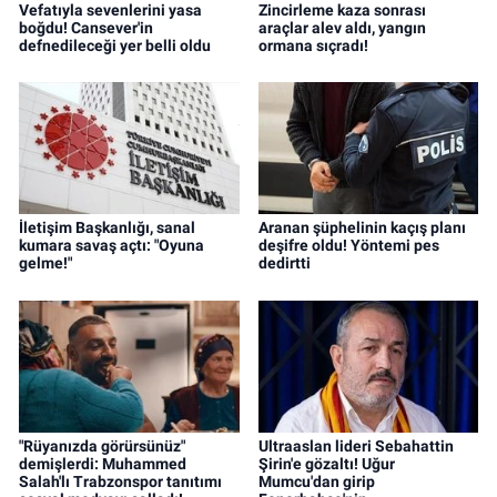
Vefatıyla sevenlerini yasa
Zincirleme kaza sonrası
boğdu! Cansever'in
araçlar alev aldı, yangın
defnedileceği yer belli oldu
ormana sıçradı!
İletişim Başkanlığı, sanal
Aranan şüphelinin kaçış planı
kumara savaş açtı: "Oyuna
deşifre oldu! Yöntemi pes
gelme!"
dedirtti
"Rüyanızda görürsünüz"
Ultraaslan lideri Sebahattin
demişlerdi: Muhammed
Şirin'e gözaltı! Uğur
Salah'lı Trabzonspor tanıtımı
Mumcu'dan girip