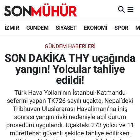
İzmir Nöbetçi Eczaneler
İZMİR
GÜNDEM
SİYASET
EKONOMİ
SPOR
M
İzmir Hava Durumu
GÜNDEM HABERLERI
SON DAKİKA THY uçağında
İzmir Namaz Vakitleri
yangın! Yolcular tahliye
İzmir Trafik Yoğunluk Haritası
edildi!
Süper Lig Puan Durumu ve Fikstür
Türk Hava Yolları’nın İstanbul-Katmandu
seferini yapan TK726 sayılı uçakta, Nepal’deki
Tüm Manşetler
Tribhuvan Uluslararası Havalimanı’na iniş
sonrası yangın riski nedeniyle acil durum
Son Dakika Haberleri
prosedürü uygulandı. Uçaktaki 273 yolcu ve 11
mürettebat güvenli şekilde tahliye edilirken,
Haber Arşivi