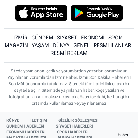
İZMİR
GÜNDEM
SİYASET
EKONOMİ
SPOR
MAGAZİN
YAŞAM
DÜNYA
GENEL
RESMİ İLANLAR
RESMİ REKLAM
Sitede yayınlanan içerik ve yorumlardan yazarları sorumludur.
Yayınlanan yorumlardan İzmir Haber, İzmir Son Dakika Haberleri |
Son Mühür sorumlu tutulamaz. Sitedeki tüm harici linkler ayrı bir
sayfada açılır. Sitemizde yayınlanan haber, köşe yazıları ve
fotoğraflar izin alınmaksızın kaynak gösterilse dahi, herhangi bir
ortamda kullanılamaz ve yayınlanamaz
KÜNYE
İLETİŞİM
GİZLİLİK SÖZLEŞMESİ
GÜNDEM HABERLERİ
SİYASET HABERLERİ
EKONOMİ HABERLERİ
SPOR HABERLERİ
Haber
MAGAZİN HABERLERİ
DÜNYA HABERLERİ