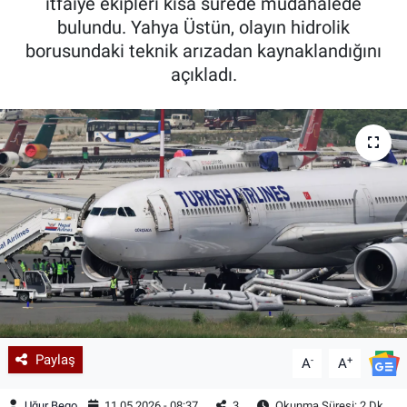
itfaiye ekipleri kısa sürede müdahalede
bulundu. Yahya Üstün, olayın hidrolik
borusundaki teknik arızadan kaynaklandığını
açıkladı.
Paylaş
-
+
A
A
Uğur Bego
11.05.2026 - 08:37
3
Okunma Süresi: 2 Dk