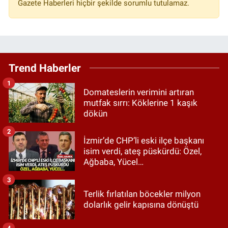
Gazete Haberleri hiçbir şekilde sorumlu tutulamaz.
Trend Haberler
1
Domateslerin verimini artıran
mutfak sırrı: Köklerine 1 kaşık
dökün
2
İzmir’de CHP’li eski ilçe başkanı
isim verdi, ateş püskürdü: Özel,
Ağbaba, Yücel…
3
Terlik fırlatılan böcekler milyon
dolarlık gelir kapısına dönüştü
4