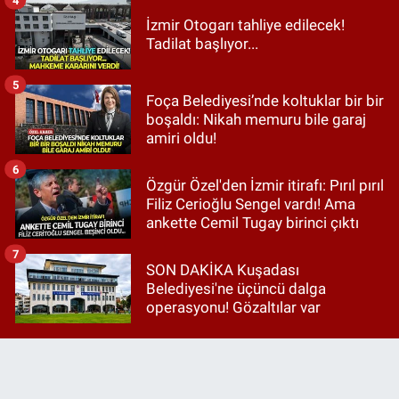
İzmir Otogarı tahliye edilecek!
Tadilat başlıyor...
5
Foça Belediyesi’nde koltuklar bir bir
boşaldı: Nikah memuru bile garaj
amiri oldu!
6
Özgür Özel'den İzmir itirafı: Pırıl pırıl
Filiz Cerioğlu Sengel vardı! Ama
ankette Cemil Tugay birinci çıktı
7
SON DAKİKA Kuşadası
Belediyesi'ne üçüncü dalga
operasyonu! Gözaltılar var