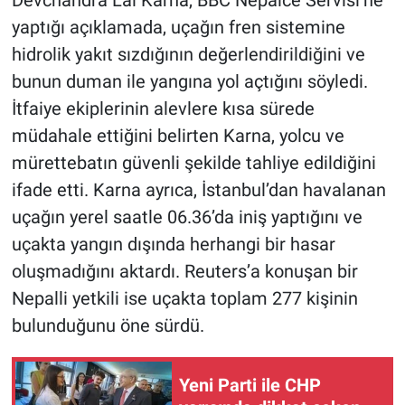
Devchandra Lal Karna, BBC Nepalce Servisi’ne
yaptığı açıklamada, uçağın fren sistemine
hidrolik yakıt sızdığının değerlendirildiğini ve
bunun duman ile yangına yol açtığını söyledi.
İtfaiye ekiplerinin alevlere kısa sürede
müdahale ettiğini belirten Karna, yolcu ve
mürettebatın güvenli şekilde tahliye edildiğini
ifade etti. Karna ayrıca, İstanbul’dan havalanan
uçağın yerel saatle 06.36’da iniş yaptığını ve
uçakta yangın dışında herhangi bir hasar
oluşmadığını aktardı. Reuters’a konuşan bir
Nepalli yetkili ise uçakta toplam 277 kişinin
bulunduğunu öne sürdü.
Yeni Parti ile CHP