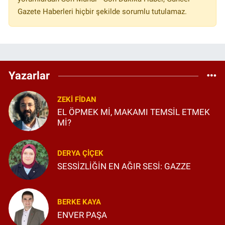
Gazete Haberleri hiçbir şekilde sorumlu tutulamaz.
Yazarlar
ZEKI FIDAN
EL ÖPMEK Mİ, MAKAMI TEMSİL ETMEK
Mİ?
DERYA ÇIÇEK
SESSİZLİĞİN EN AĞIR SESİ: GAZZE
BERKE KAYA
ENVER PAŞA