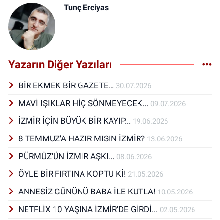
Tunç Erciyas
Yazarın Diğer Yazıları
BİR EKMEK BİR GAZETE…
30.07.2026
MAVİ IŞIKLAR HİÇ SÖNMEYECEK...
09.07.2026
İZMİR İÇİN BÜYÜK BİR KAYIP...
19.06.2026
8 TEMMUZ'A HAZIR MISIN İZMİR?
13.06.2026
PÜRMÜZ'ÜN İZMİR AŞKI...
08.06.2026
ÖYLE BİR FIRTINA KOPTU Kİ!
21.05.2026
ANNESİZ GÜNÜNÜ BABA İLE KUTLA!
10.05.2026
NETFLİX 10 YAŞINA İZMİR'DE GİRDİ...
02.05.2026