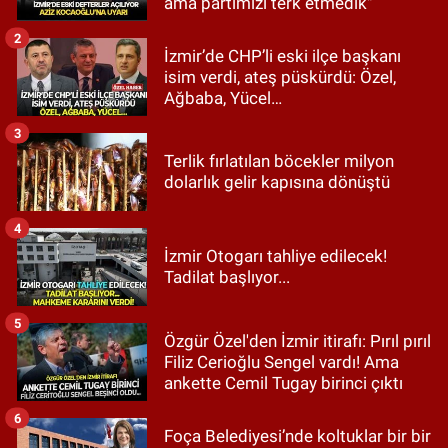
ama partimizi terk etmedik"
2
İzmir’de CHP’li eski ilçe başkanı
isim verdi, ateş püskürdü: Özel,
Ağbaba, Yücel…
3
Terlik fırlatılan böcekler milyon
dolarlık gelir kapısına dönüştü
4
İzmir Otogarı tahliye edilecek!
Tadilat başlıyor...
5
Özgür Özel'den İzmir itirafı: Pırıl pırıl
Filiz Cerioğlu Sengel vardı! Ama
ankette Cemil Tugay birinci çıktı
6
Foça Belediyesi’nde koltuklar bir bir