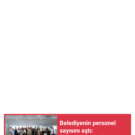
Belediyenin personel
sayısını aştı: