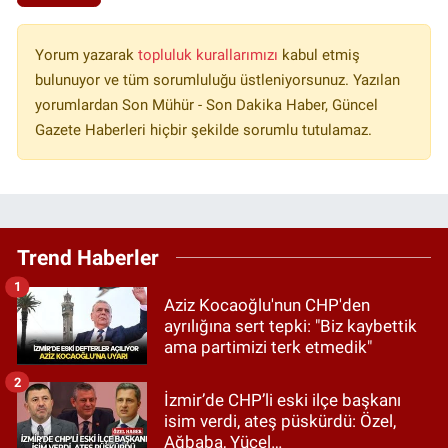
Yorum yazarak
topluluk kurallarımızı
kabul etmiş
bulunuyor ve tüm sorumluluğu üstleniyorsunuz. Yazılan
yorumlardan Son Mühür - Son Dakika Haber, Güncel
Gazete Haberleri hiçbir şekilde sorumlu tutulamaz.
Trend Haberler
1
Aziz Kocaoğlu'nun CHP'den
ayrılığına sert tepki: "Biz kaybettik
ama partimizi terk etmedik"
2
İzmir’de CHP’li eski ilçe başkanı
isim verdi, ateş püskürdü: Özel,
Ağbaba, Yücel…