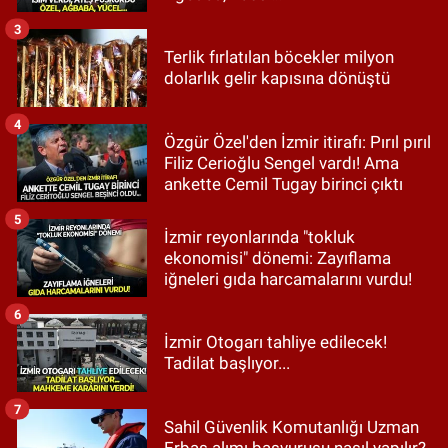
3
Terlik fırlatılan böcekler milyon
dolarlık gelir kapısına dönüştü
4
Özgür Özel'den İzmir itirafı: Pırıl pırıl
Filiz Cerioğlu Sengel vardı! Ama
ankette Cemil Tugay birinci çıktı
5
İzmir reyonlarında "tokluk
ekonomisi" dönemi: Zayıflama
iğneleri gıda harcamalarını vurdu!
6
İzmir Otogarı tahliye edilecek!
Tadilat başlıyor...
7
Sahil Güvenlik Komutanlığı Uzman
Erbaş alımı başvurusu nasıl yapılır?