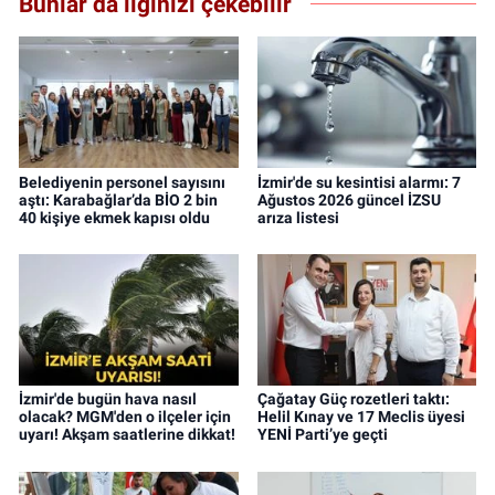
Bunlar da ilginizi çekebilir
Belediyenin personel sayısını
İzmir'de su kesintisi alarmı: 7
aştı: Karabağlar’da BİO 2 bin
Ağustos 2026 güncel İZSU
40 kişiye ekmek kapısı oldu
arıza listesi
İzmir'de bugün hava nasıl
Çağatay Güç rozetleri taktı:
olacak? MGM'den o ilçeler için
Helil Kınay ve 17 Meclis üyesi
uyarı! Akşam saatlerine dikkat!
YENİ Parti’ye geçti