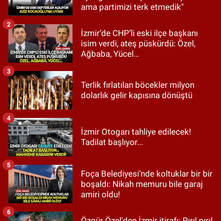
ama partimizi terk etmedik"
2
İzmir’de CHP’li eski ilçe başkanı
isim verdi, ateş püskürdü: Özel,
Ağbaba, Yücel…
3
Terlik fırlatılan böcekler milyon
dolarlık gelir kapısına dönüştü
4
İzmir Otogarı tahliye edilecek!
Tadilat başlıyor...
5
Foça Belediyesi’nde koltuklar bir bir
boşaldı: Nikah memuru bile garaj
amiri oldu!
6
Özgür Özel'den İzmir itirafı: Pırıl pırıl