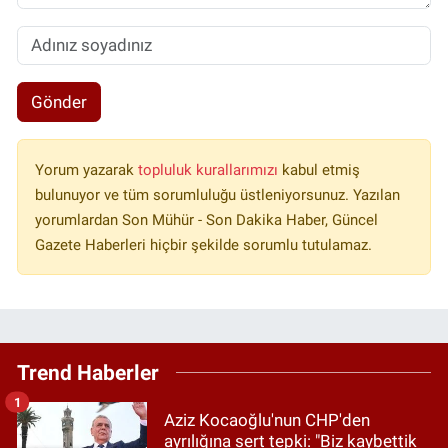
Gönder
Yorum yazarak
topluluk kurallarımızı
kabul etmiş
bulunuyor ve tüm sorumluluğu üstleniyorsunuz. Yazılan
yorumlardan Son Mühür - Son Dakika Haber, Güncel
Gazete Haberleri hiçbir şekilde sorumlu tutulamaz.
Trend Haberler
1
Aziz Kocaoğlu'nun CHP'den
ayrılığına sert tepki: "Biz kaybettik