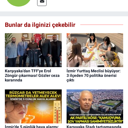
Bunlar da ilginizi çekebilir
Karşıyaka'dan TFF'ye Erol
İzmir Yurttaş Meclisi büyüyor:
Zöngür çıkarması! Gözler ceza
3 ilçeden 70 politika önerisi
kararında
çıktı
İzmir’de 5 günlük hava alarmı:
Karşıyaka Stadı tartışmasında