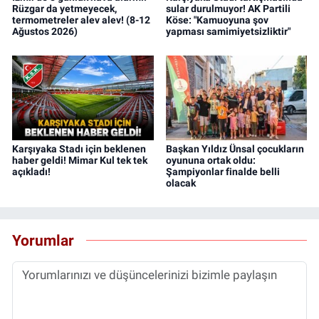
Rüzgar da yetmeyecek,
sular durulmuyor! AK Partili
termometreler alev alev! (8-12
Köse: "Kamuoyuna şov
Ağustos 2026)
yapması samimiyetsizliktir"
Karşıyaka Stadı için beklenen
Başkan Yıldız Ünsal çocukların
haber geldi! Mimar Kul tek tek
oyununa ortak oldu:
açıkladı!
Şampiyonlar finalde belli
olacak
Yorumlar