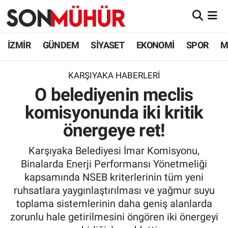
İzmir Nöbetçi Eczaneler
İZMİR
GÜNDEM
SİYASET
EKONOMİ
SPOR
M
İzmir Hava Durumu
KARŞIYAKA HABERLERI
O belediyenin meclis
İzmir Namaz Vakitleri
komisyonunda iki kritik
İzmir Trafik Yoğunluk Haritası
önergeye ret!
Süper Lig Puan Durumu ve Fikstür
Karşıyaka Belediyesi İmar Komisyonu,
Binalarda Enerji Performansı Yönetmeliği
Tüm Manşetler
kapsamında NSEB kriterlerinin tüm yeni
ruhsatlara yaygınlaştırılması ve yağmur suyu
Son Dakika Haberleri
toplama sistemlerinin daha geniş alanlarda
zorunlu hale getirilmesini öngören iki önergeyi
Haber Arşivi