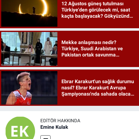
12 Ağustos güneş tutulması
Türkiye'den görülecek mi, saat
kaçta başlayacak? Gökyüzünde
tarihi an
Mekke anlaşması nedir?
Türkiye, Suudi Arabistan ve
Pakistan ortak savunma
anlaşması maddeleri
Ebrar Karakurt'un sağlık durumu
nasıl? Ebrar Karakurt Avrupa
Şampiyonası'nda sahada olacak
mı?
EDITÖR HAKKINDA
Emine Kulak