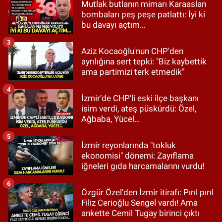
Mutlak butlanın mimarı Karaaslan
bombaları peş peşe patlattı: İyi ki
bu davayı açtım…
3
Aziz Kocaoğlu'nun CHP'den
ayrılığına sert tepki: "Biz kaybettik
ama partimizi terk etmedik"
4
İzmir’de CHP’li eski ilçe başkanı
isim verdi, ateş püskürdü: Özel,
Ağbaba, Yücel…
5
İzmir reyonlarında "tokluk
ekonomisi" dönemi: Zayıflama
iğneleri gıda harcamalarını vurdu!
6
Özgür Özel'den İzmir itirafı: Pırıl pırıl
Filiz Cerioğlu Sengel vardı! Ama
ankette Cemil Tugay birinci çıktı