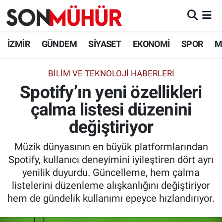
İzmir Nöbetçi Eczaneler
İZMİR
GÜNDEM
SİYASET
EKONOMİ
SPOR
M
İzmir Hava Durumu
BILIM VE TEKNOLOJI HABERLERI
Spotify’ın yeni özellikleri
İzmir Namaz Vakitleri
çalma listesi düzenini
İzmir Trafik Yoğunluk Haritası
değiştiriyor
Süper Lig Puan Durumu ve Fikstür
Müzik dünyasının en büyük platformlarından
Spotify, kullanıcı deneyimini iyileştiren dört ayrı
Tüm Manşetler
yenilik duyurdu. Güncelleme, hem çalma
listelerini düzenleme alışkanlığını değiştiriyor
Son Dakika Haberleri
hem de gündelik kullanımı epeyce hızlandırıyor.
Haber Arşivi