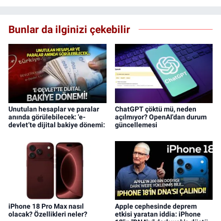
Bunlar da ilginizi çekebilir
Unutulan hesaplar ve paralar
ChatGPT çöktü mü, neden
anında görülebilecek: 'e-
açılmıyor? OpenAI'dan durum
devlet’te dijital bakiye dönemi:
güncellemesi
iPhone 18 Pro Max nasıl
Apple cephesinde deprem
olacak? Özellikleri neler?
etkisi yaratan iddia: iPhone