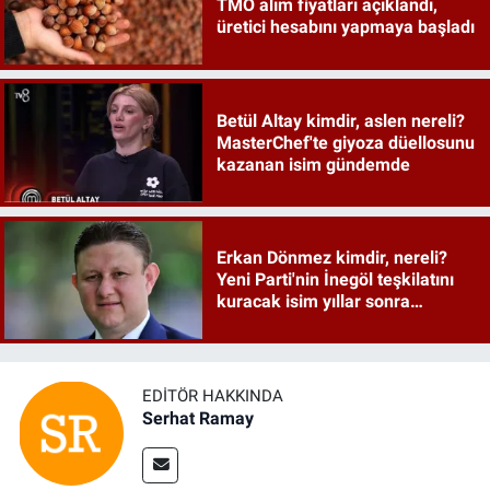
TMO alım fiyatları açıklandı,
üretici hesabını yapmaya başladı
Betül Altay kimdir, aslen nereli?
MasterChef'te giyoza düellosunu
kazanan isim gündemde
Erkan Dönmez kimdir, nereli?
Yeni Parti'nin İnegöl teşkilatını
kuracak isim yıllar sonra
sahneye döndü
EDITÖR HAKKINDA
Serhat Ramay