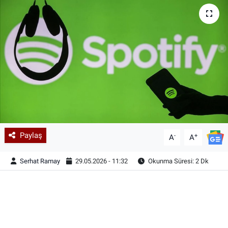
Paylaş
-
+
A
A
Serhat Ramay
29.05.2026 - 11:32
Okunma Süresi: 2 Dk