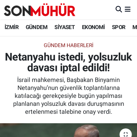
İzmir Nöbetçi Eczaneler
İZMİR
GÜNDEM
SİYASET
EKONOMİ
SPOR
M
İzmir Hava Durumu
GÜNDEM HABERLERI
Netanyahu istedi, yolsuzluk
İzmir Namaz Vakitleri
davası iptal edildi!
İzmir Trafik Yoğunluk Haritası
İsrail mahkemesi, Başbakan Binyamin
Süper Lig Puan Durumu ve Fikstür
Netanyahu’nun güvenlik toplantılarına
katılacağı gerekçesiyle bugün yapılması
Tüm Manşetler
planlanan yolsuzluk davası duruşmasının
ertelenmesi talebine onay verdi.
Son Dakika Haberleri
Haber Arşivi