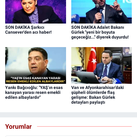
SON DAKİKA Şarkıcı
SON DAKİKA Adalet Bakanı
Cansever'den acı haber!
Gürlek ''yeni bir boyuta
geçeceğiz...'' diyerek duyurdu!
Yankı Bağcıoğlu: "YAŞ’ın esas
Van ve Afyonkarahisar’daki
kanayan yarası resen emekli
şüpheli ölümlerde flaş
edilen albaylardır"
gelişme: Bakan Gürlek
detayları paylaştı
Yorumlar