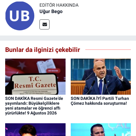
EDITÖR HAKKINDA
Uğur Bego
Bunlar da ilginizi çekebilir
SON DAKİKA Resmi Gazete’de
SON DAKİKA İYİ Partili Turhan
yayımlandı: Büyükelçiliklere
Çömez hakkında soruşturma!
yeni atamalar ve öğrenci affı
yürürlükte! 9 Ağustos 2026