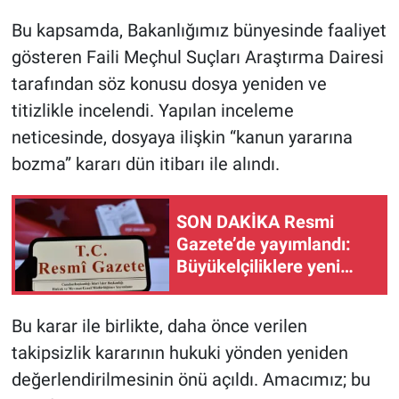
Bu kapsamda, Bakanlığımız bünyesinde faaliyet
gösteren Faili Meçhul Suçları Araştırma Dairesi
tarafından söz konusu dosya yeniden ve
titizlikle incelendi. Yapılan inceleme
neticesinde, dosyaya ilişkin “kanun yararına
bozma” kararı dün itibarı ile alındı.
SON DAKİKA Resmi
Gazete’de yayımlandı:
Büyükelçiliklere yeni
atamalar ve öğrenci affı
yürürlükte! 9 Ağustos
Bu karar ile birlikte, daha önce verilen
2026
takipsizlik kararının hukuki yönden yeniden
değerlendirilmesinin önü açıldı. Amacımız; bu