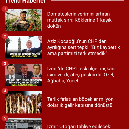
Trend Haberler
1
Domateslerin verimini artıran
mutfak sırrı: Köklerine 1 kaşık
dökün
2
Aziz Kocaoğlu'nun CHP'den
ayrılığına sert tepki: "Biz kaybettik
ama partimizi terk etmedik"
3
İzmir’de CHP’li eski ilçe başkanı
isim verdi, ateş püskürdü: Özel,
Ağbaba, Yücel…
4
Terlik fırlatılan böcekler milyon
dolarlık gelir kapısına dönüştü
5
İzmir Otogarı tahliye edilecek!