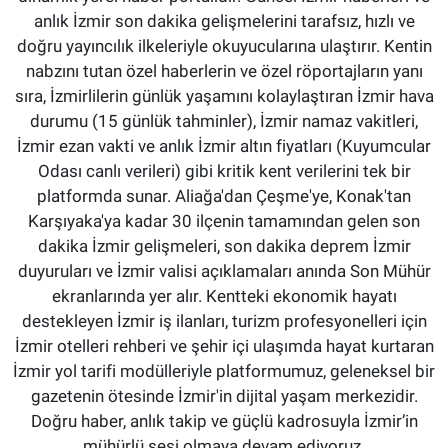
anlık İzmir son dakika gelişmelerini tarafsız, hızlı ve
doğru yayıncılık ilkeleriyle okuyucularına ulaştırır. Kentin
nabzını tutan özel haberlerin ve özel röportajların yanı
sıra, İzmirlilerin günlük yaşamını kolaylaştıran İzmir hava
durumu (15 günlük tahminler), İzmir namaz vakitleri,
İzmir ezan vakti ve anlık İzmir altın fiyatları (Kuyumcular
Odası canlı verileri) gibi kritik kent verilerini tek bir
platformda sunar. Aliağa'dan Çeşme'ye, Konak'tan
Karşıyaka'ya kadar 30 ilçenin tamamından gelen son
dakika İzmir gelişmeleri, son dakika deprem İzmir
duyuruları ve İzmir valisi açıklamaları anında Son Mühür
ekranlarında yer alır. Kentteki ekonomik hayatı
destekleyen İzmir iş ilanları, turizm profesyonelleri için
İzmir otelleri rehberi ve şehir içi ulaşımda hayat kurtaran
İzmir yol tarifi modülleriyle platformumuz, geleneksel bir
gazetenin ötesinde İzmir'in dijital yaşam merkezidir.
Doğru haber, anlık takip ve güçlü kadrosuyla İzmir’in
mühürlü sesi olmaya devam ediyoruz.