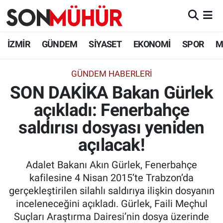
İzmir Nöbetçi Eczaneler
İZMİR
GÜNDEM
SİYASET
EKONOMİ
SPOR
M
İzmir Hava Durumu
GÜNDEM HABERLERI
SON DAKİKA Bakan Gürlek
İzmir Namaz Vakitleri
açıkladı: Fenerbahçe
İzmir Trafik Yoğunluk Haritası
saldırısı dosyası yeniden
Süper Lig Puan Durumu ve Fikstür
açılacak!
Adalet Bakanı Akın Gürlek, Fenerbahçe
Tüm Manşetler
kafilesine 4 Nisan 2015’te Trabzon’da
gerçekleştirilen silahlı saldırıya ilişkin dosyanın
Son Dakika Haberleri
inceleneceğini açıkladı. Gürlek, Faili Meçhul
Suçları Araştırma Dairesi’nin dosya üzerinde
Haber Arşivi