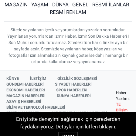
MAGAZİN
YAŞAM
DÜNYA
GENEL
RESMİ İLANLAR
RESMİ REKLAM
Sitede yayınlanan içerik ve yorumlardan yazarları sorumludur.
Yayınlanan yorumlardan İzmir Haber, İzmir Son Dakika Haberleri |
Son Mühür sorumlu tutulamaz. Sitedeki tüm harici linkler ayrı bir
sayfada açılır. Sitemizde yayınlanan haber, köşe yazıları ve
fotoğraflar izin alınmaksızın kaynak gösterilse dahi, herhangi bir
ortamda kullanılamaz ve yayınlanamaz
KÜNYE
İLETİŞİM
GİZLİLİK SÖZLEŞMESİ
GÜNDEM HABERLERİ
SİYASET HABERLERİ
EKONOMİ HABERLERİ
SPOR HABERLERİ
Haber
MAGAZİN HABERLERİ
DÜNYA HABERLERİ
Yazılımı:
ASAYİŞ HABERLERİ
TE
BİLİM VE TEKNOLOJİ HABERLERİ
Bilişim
|
EĞİTİM HABERLERİ
KÜLTÜR VE SANAT HABERLERİ
Copyright
En iyi site deneyimi sağlamak için çerezlerden
SAĞLIK HABERLERİ
YAŞAM HABERLERİ
© 2026
YEREL HABERLER
İZMİR HABERLERİ
faydalanıyoruz. Detaylar için lütfen tıklayın.
SİNEMA VE TELEVİZYON HABERLERİ