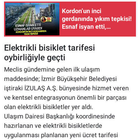
Kordon’un inci
gerdanında yıkım tepkisi!
Esnaf isyan etti,
uzmanlar uyardı
Elektrikli bisiklet tarifesi
oybirliğiyle geçti
Meclis gündemine gelen ilk ulaşım
maddesinde; İzmir Büyükşehir Belediyesi
iştiraki İZULAŞ A.Ş. bünyesinde hizmet veren
ve kentsel entegrasyonun önemli bir parçası
olan elektrikli bisikletler yer aldı.
Ulaşım Dairesi Başkanlığı koordinesinde
hazırlanan ve elektrikli bisikletlerde
uygulanması planlanan yeni ücret tarifesi