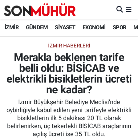
İzmir Nöbetçi Eczaneler
İZMİR
GÜNDEM
SİYASET
EKONOMİ
SPOR
M
İzmir Hava Durumu
İZMIR HABERLERI
Merakla beklenen tarife
İzmir Namaz Vakitleri
belli oldu: BİSİCAB ve
İzmir Trafik Yoğunluk Haritası
elektrikli bisikletlerin ücreti
Süper Lig Puan Durumu ve Fikstür
ne kadar?
İzmir Büyükşehir Belediye Meclisi'nde
Tüm Manşetler
oybirliğiyle kabul edilen yeni tarifeyle elektrikli
bisikletlerin ilk 5 dakikası 20 TL olarak
Son Dakika Haberleri
belirlenirken, üç tekerlekli BİSİCAB araçlarının
açılış ücreti ise 35 TL oldu.
Haber Arşivi