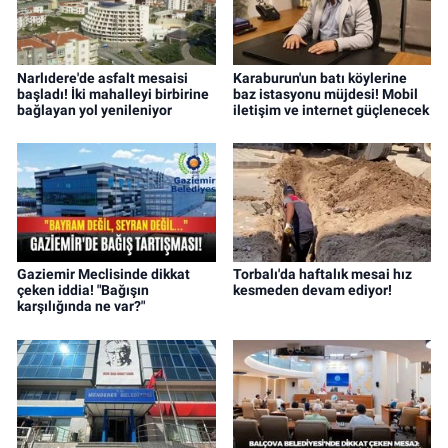
Narlıdere'de asfalt mesaisi
Karaburun'un batı köylerine
başladı! İki mahalleyi birbirine
baz istasyonu müjdesi! Mobil
bağlayan yol yenileniyor
iletişim ve internet güçlenecek
Gaziemir Meclisinde dikkat
Torbalı'da haftalık mesai hız
çeken iddia! "Bağışın
kesmeden devam ediyor!
karşılığında ne var?"