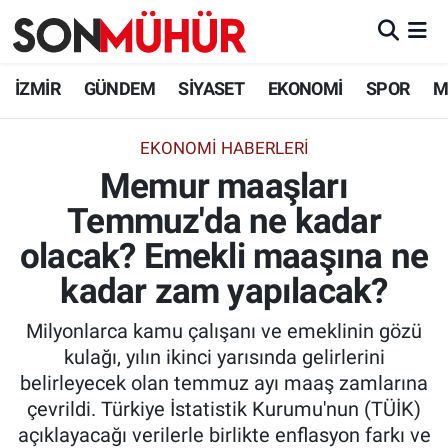
İzmir Nöbetçi Eczaneler
İZMİR
GÜNDEM
SİYASET
EKONOMİ
SPOR
M
İzmir Hava Durumu
EKONOMI HABERLERI
Memur maaşları
İzmir Namaz Vakitleri
Temmuz'da ne kadar
İzmir Trafik Yoğunluk Haritası
olacak? Emekli maaşına ne
Süper Lig Puan Durumu ve Fikstür
kadar zam yapılacak?
Milyonlarca kamu çalışanı ve emeklinin gözü
Tüm Manşetler
kulağı, yılın ikinci yarısında gelirlerini
belirleyecek olan temmuz ayı maaş zamlarına
Son Dakika Haberleri
çevrildi. Türkiye İstatistik Kurumu'nun (TÜİK)
açıklayacağı verilerle birlikte enflasyon farkı ve
Haber Arşivi