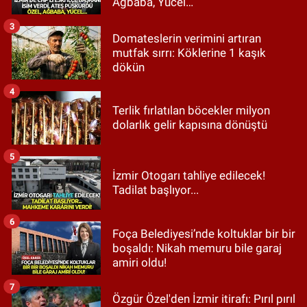
Ağbaba, Yücel…
3
Domateslerin verimini artıran
mutfak sırrı: Köklerine 1 kaşık
dökün
4
Terlik fırlatılan böcekler milyon
dolarlık gelir kapısına dönüştü
5
İzmir Otogarı tahliye edilecek!
Tadilat başlıyor...
6
Foça Belediyesi’nde koltuklar bir bir
boşaldı: Nikah memuru bile garaj
amiri oldu!
7
Özgür Özel'den İzmir itirafı: Pırıl pırıl