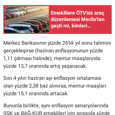
Emeklilere ÖTV'siz araç
düzenlemesi Meclis'ten
geçti mi, kimleri
kapsıyor?
Merkez Bankasının yüzde 26'lık yıl sonu tahmini
gerçekleşirse (haziran enflasyonunun yüzde
1,11 çıkması halinde), memur maaşlarında
yüzde 13,7 oranında artış yaşanacak.
Son 4 yılın haziran ayı enflasyon ortalaması
olan yüzde 2,38 baz alınırsa, memur maaşları
yüzde 15,1 oranında artacak.
Bununla birlikte, aynı enflasyon senaryolarında
SSK ve BAĞ-KUR emeklileri için sırasıyla yüzde