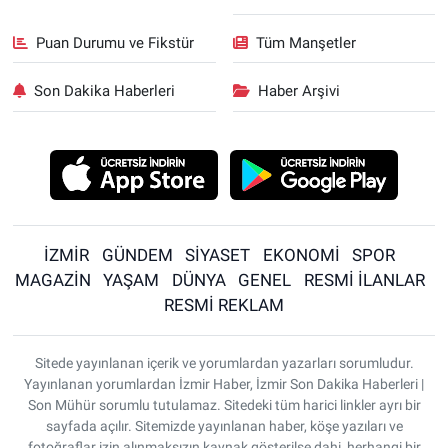
Puan Durumu ve Fikstür
Tüm Manşetler
Son Dakika Haberleri
Haber Arşivi
İZMİR
GÜNDEM
SİYASET
EKONOMİ
SPOR
MAGAZİN
YAŞAM
DÜNYA
GENEL
RESMİ İLANLAR
RESMİ REKLAM
Sitede yayınlanan içerik ve yorumlardan yazarları sorumludur.
Yayınlanan yorumlardan İzmir Haber, İzmir Son Dakika Haberleri |
Son Mühür sorumlu tutulamaz. Sitedeki tüm harici linkler ayrı bir
sayfada açılır. Sitemizde yayınlanan haber, köşe yazıları ve
fotoğraflar izin alınmaksızın kaynak gösterilse dahi, herhangi bir