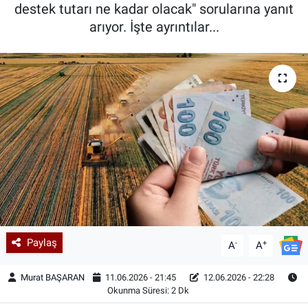
destek tutarı ne kadar olacak" sorularına yanıt
arıyor. İşte ayrıntılar...
Paylaş
-
+
A
A
Murat BAŞARAN
11.06.2026 - 21:45
12.06.2026 - 22:28
Okunma Süresi: 2 Dk