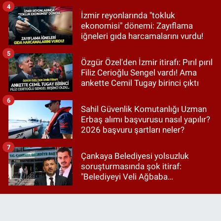
4
İzmir reyonlarında "tokluk
ekonomisi" dönemi: Zayıflama
iğneleri gıda harcamalarını vurdu!
5
Özgür Özel'den İzmir itirafı: Pırıl pırıl
Filiz Cerioğlu Sengel vardı! Ama
ankette Cemil Tugay birinci çıktı
6
Sahil Güvenlik Komutanlığı Uzman
Erbaş alımı başvurusu nasıl yapılır?
2026 başvuru şartları neler?
7
Çankaya Belediyesi yolsuzluk
soruşturmasında şok itiraf:
"Belediyeyi Veli Ağbaba
yönetiyordu..."