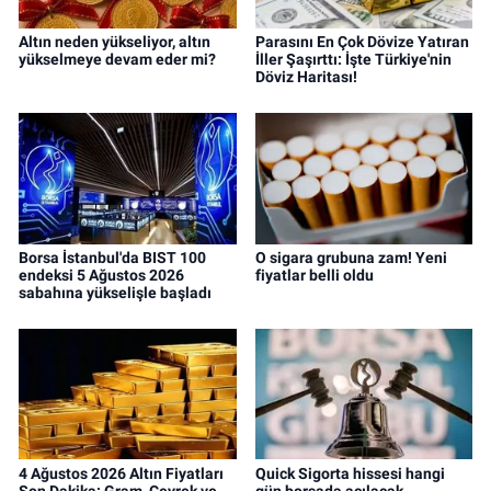
Altın neden yükseliyor, altın
Parasını En Çok Dövize Yatıran
yükselmeye devam eder mi?
İller Şaşırttı: İşte Türkiye'nin
Döviz Haritası!
Borsa İstanbul'da BIST 100
O sigara grubuna zam! Yeni
endeksi 5 Ağustos 2026
fiyatlar belli oldu
sabahına yükselişle başladı
4 Ağustos 2026 Altın Fiyatları
Quick Sigorta hissesi hangi
Son Dakika: Gram, Çeyrek ve
gün borsada açılacak,