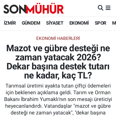
İzmir Nöbetçi Eczaneler
İZMİR
GÜNDEM
SİYASET
EKONOMİ
SPOR
M
İzmir Hava Durumu
EKONOMI HABERLERI
Mazot ve gübre desteği ne
İzmir Namaz Vakitleri
zaman yatacak 2026?
İzmir Trafik Yoğunluk Haritası
Dekar başına destek tutarı
Süper Lig Puan Durumu ve Fikstür
ne kadar, kaç TL?
Tarımsal üretimi ayakta tutan çiftçi ödemeleri
Tüm Manşetler
için beklenen açıklama geldi. Tarım ve Orman
Bakanı İbrahim Yumaklı'nın son mesajı üreticiyi
Son Dakika Haberleri
heyecanlandırdı. Vatandaşlar "mazot ve gübre
desteği ne zaman yatacak", "dekar başına
Haber Arşivi