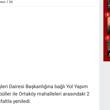
esi: 1 Dk
6
7
leri Dairesi Başkanlığına bağlı Yol Yapım
ller ile Ortaköy mahalleleri arasındaki 2
altla yeniledi.