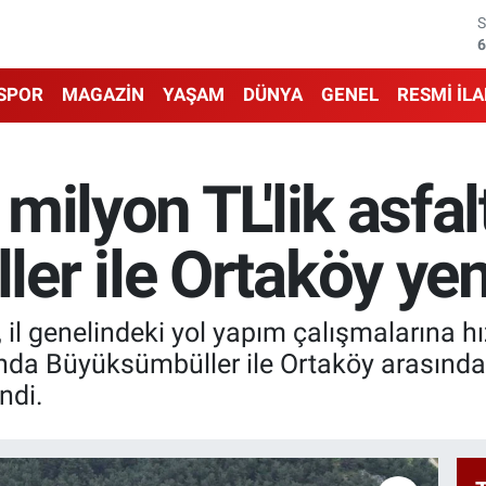
6
6
SPOR
MAGAZİN
YAŞAM
DÜNYA
GENEL
RESMİ İL
1
6
ilyon TL'lik asfalt
4
r ile Ortaköy yen
5
 il genelindeki yol yapım çalışmalarına
da Büyüksümbüller ile Ortaköy arasındaki
ndi.