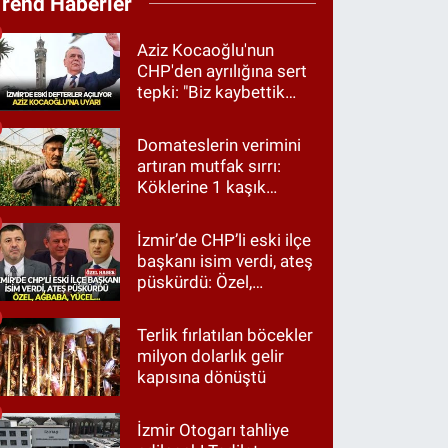
Trend Haberler
Aziz Kocaoğlu'nun
CHP'den ayrılığına sert
tepki: "Biz kaybettik
ama partimizi terk
etmedik"
Domateslerin verimini
artıran mutfak sırrı:
Köklerine 1 kaşık
dökün
İzmir’de CHP’li eski ilçe
başkanı isim verdi, ateş
püskürdü: Özel,
Ağbaba, Yücel…
Terlik fırlatılan böcekler
milyon dolarlık gelir
kapısına dönüştü
İzmir Otogarı tahliye