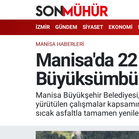
İzmir Nöbetçi Eczaneler
İZMİR
GÜNDEM
SİYASET
EKONOMİ
İzmir Hava Durumu
MANİSA HABERLERİ
Manisa'da 22 m
İzmir Namaz Vakitleri
Büyüksümbülle
İzmir Trafik Yoğunluk Haritası
Süper Lig Puan Durumu ve Fikstür
Manisa Büyükşehir Belediyesi,
Tüm Manşetler
yürütülen çalışmalar kapsamın
sıcak asfaltla tamamen yenile
Son Dakika Haberleri
Haber Arşivi