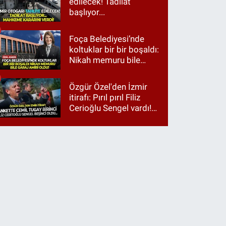
edilecek! Tadilat
başlıyor...
Foça Belediyesi’nde
koltuklar bir bir boşaldı:
Nikah memuru bile
garaj amiri oldu!
Özgür Özel'den İzmir
itirafı: Pırıl pırıl Filiz
Cerioğlu Sengel vardı!
Ama ankette Cemil
Tugay birinci çıktı