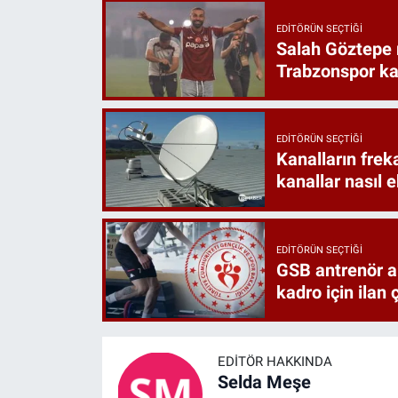
EDITÖRÜN SEÇTIĞI
Salah Göztepe
Trabzonspor k
EDITÖRÜN SEÇTIĞI
Kanalların frek
kanallar nasıl 
EDITÖRÜN SEÇTIĞI
GSB antrenör a
kadro için ilan ç
EDITÖR HAKKINDA
Selda Meşe