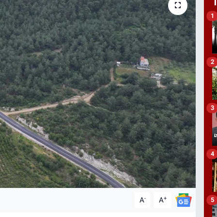
1
2
3
4
-
+
A
A
5