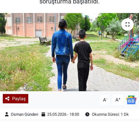
soruşturma başlatıldı.
Paylaş
-
+
A
A
Osman Günden
25.05.2026 - 18:00
Okunma Süresi: 1 Dk