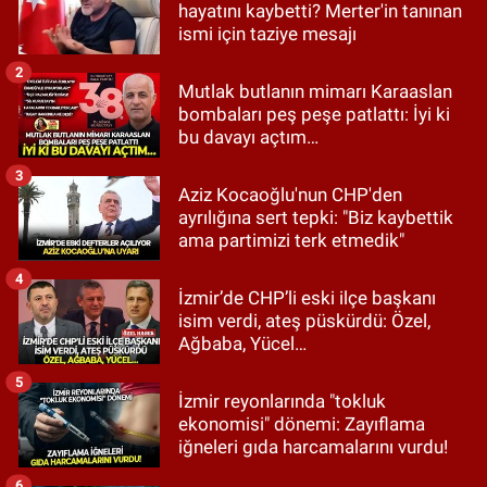
hayatını kaybetti? Merter'in tanınan
ismi için taziye mesajı
2
Mutlak butlanın mimarı Karaaslan
bombaları peş peşe patlattı: İyi ki
bu davayı açtım…
3
Aziz Kocaoğlu'nun CHP'den
ayrılığına sert tepki: "Biz kaybettik
ama partimizi terk etmedik"
4
İzmir’de CHP’li eski ilçe başkanı
isim verdi, ateş püskürdü: Özel,
Ağbaba, Yücel…
5
İzmir reyonlarında "tokluk
ekonomisi" dönemi: Zayıflama
iğneleri gıda harcamalarını vurdu!
6