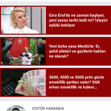
Esra Erol'da ne zaman başlıyor,
yeni sezon tarihi belli mi? İzleyici
eylülü bekliyor
Yeni torba yasa Meclis'te: Er,
şehit aileleri ve gazilerin hakları
ne olacak?
3600, 4500 ve 5000 prim günle
emeklilik şartları neler? SGK
erken emeklilik ve kıdem
tazminatı ayrıntıları
EDITÖR HAKKINDA