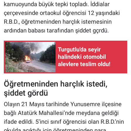
kamuoyunda büyük tepki topladı. İddialar
çerçevesinde ortaokul öğrencisi 12 yaşındaki
R.B.D., öğretmeninden harçlık istemesinin
ardından babası tarafından şiddet gçrdü.
Turgutlu'da seyir
halindeki otomobil
alevlere teslim oldu!
Öğretmeninden harçlık istedi,
şiddet gördü
Olayın 21 Mayıs tarihinde Yunusemre ilçesine
bağlı Atatürk Mahallesi’nde meydana geldiği
ifade edildi. 5’inci sınıf öğrencisi olan R.B.D.’nin
okulda acıktığı için öğretmeninden para