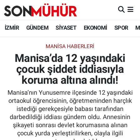
İzmir Nöbetçi Eczaneler
İZMİR
GÜNDEM
SİYASET
EKONOMİ
SPOR
M
İzmir Hava Durumu
MANİSA HABERLERİ
Manisa’da 12 yaşındaki
İzmir Namaz Vakitleri
çocuk şiddet iddiasıyla
İzmir Trafik Yoğunluk Haritası
koruma altına alındı!
Süper Lig Puan Durumu ve Fikstür
Manisa’nın Yunusemre ilçesinde 12 yaşındaki
ortaokul öğrencisinin, öğretmeninden harçlık
Tüm Manşetler
istediği gerekçesiyle babası tarafından
darbedildiği iddiası gündem oldu. Annesinin
Son Dakika Haberleri
şikayeti sonrası devlet korumasına alınan
çocuk yurda yerleştirilirken, olayla ilgili
Haber Arşivi