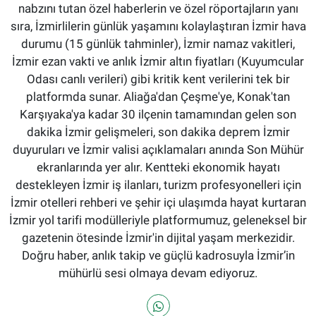
nabzını tutan özel haberlerin ve özel röportajların yanı
sıra, İzmirlilerin günlük yaşamını kolaylaştıran İzmir hava
durumu (15 günlük tahminler), İzmir namaz vakitleri,
İzmir ezan vakti ve anlık İzmir altın fiyatları (Kuyumcular
Odası canlı verileri) gibi kritik kent verilerini tek bir
platformda sunar. Aliağa'dan Çeşme'ye, Konak'tan
Karşıyaka'ya kadar 30 ilçenin tamamından gelen son
dakika İzmir gelişmeleri, son dakika deprem İzmir
duyuruları ve İzmir valisi açıklamaları anında Son Mühür
ekranlarında yer alır. Kentteki ekonomik hayatı
destekleyen İzmir iş ilanları, turizm profesyonelleri için
İzmir otelleri rehberi ve şehir içi ulaşımda hayat kurtaran
İzmir yol tarifi modülleriyle platformumuz, geleneksel bir
gazetenin ötesinde İzmir'in dijital yaşam merkezidir.
Doğru haber, anlık takip ve güçlü kadrosuyla İzmir’in
mühürlü sesi olmaya devam ediyoruz.