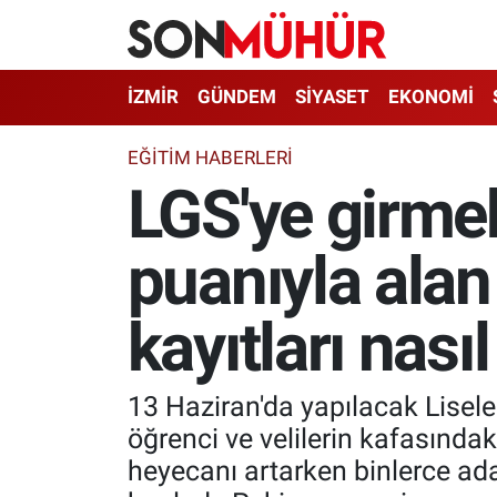
İzmir Nöbetçi Eczaneler
İZMİR
GÜNDEM
SİYASET
EKONOMİ
İzmir Hava Durumu
EĞITIM HABERLERI
LGS'ye girme
İzmir Namaz Vakitleri
puanıyla alan 
İzmir Trafik Yoğunluk Haritası
Süper Lig Puan Durumu ve Fikstür
kayıtları nası
Tüm Manşetler
13 Haziran'da yapılacak Liseler
Son Dakika Haberleri
öğrenci ve velilerin kafasında
heyecanı artarken binlerce ada
Haber Arşivi