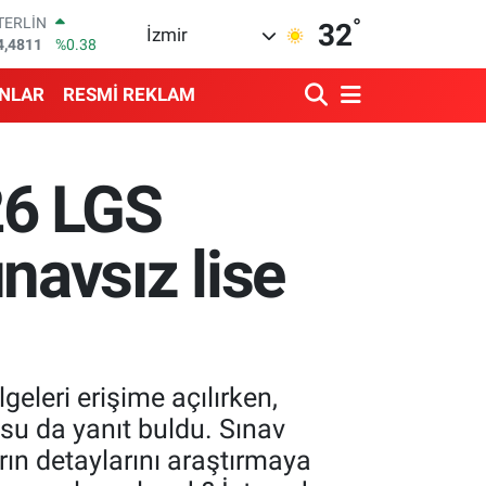
°
RAM ALTIN
32
İzmir
660.55
%0.03
İST100
3.779
%-14
ANLAR
RESMİ REKLAM
ITCOIN
4.944,08
%-0.18
OLAR
7,7436
%0.18
26 LGS
URO
5,2510
%0.32
TERLİN
ınavsız lise
4,4811
%0.38
geleri erişime açılırken,
su da yanıt buldu. Sınav
rın detaylarını araştırmaya