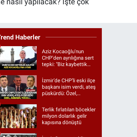
me nasıl yapılacak? İşte çok
Trend Haberler
Aziz Kocaoğlu'nun
CHP'den ayrılığına sert
tepki: "Biz kaybettik
ama partimizi terk
etmedik"
İzmir’de CHP’li eski ilçe
başkanı isim verdi, ateş
püskürdü: Özel,
Ağbaba, Yücel…
Terlik fırlatılan böcekler
milyon dolarlık gelir
kapısına dönüştü