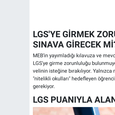
LGS'YE GİRMEK ZO
SINAVA GİRECEK Mİ
MEB'in yayımladığı kılavuza ve mevcu
LGS'ye girme zorunluluğu bulunmuyo
velinin isteğine bırakılıyor. Yalnızc
"nitelikli okulları" hedefleyen öğren
gerekiyor.
LGS PUANIYLA ALAN