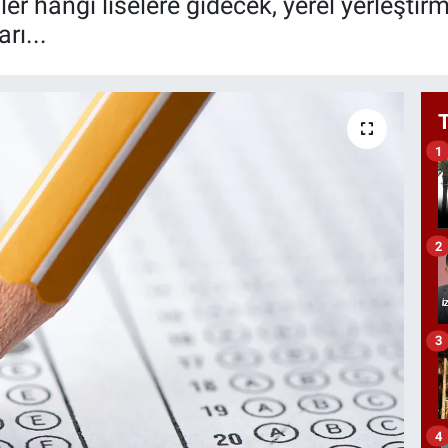
er hangi liselere gidecek, yerel yerleştir
rı...
1
2
3
4