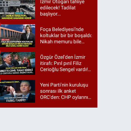
İzmir Otogarı tahliye
edilecek! Tadilat
başlıyor...
Foça Belediyesi’nde
koltuklar bir bir boşaldı:
Nikah memuru bile
garaj amiri oldu!
Özgür Özel'den İzmir
itirafı: Pırıl pırıl Filiz
Cerioğlu Sengel vardı!
Ama ankette Cemil
Tugay birinci çıktı
Yeni Parti'nin kuruluşu
sonrası ilk anket
ORC'den: CHP oylarının
üçte ikisi Özgür Özel'e,
üçte biri Kılıçdaroğlu'na