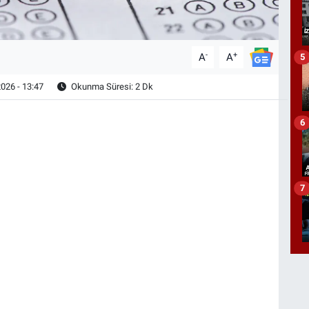
-
+
A
A
5
026 - 13:47
Okunma Süresi: 2 Dk
6
7