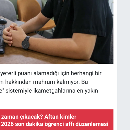
yeterli puanı alamadığı için herhangi bir
tim hakkından mahrum kalmıyor. Bu
e" sistemiyle ikametgahlarına en yakın
e zaman çıkacak? Aftan kimler
2026 son dakika öğrenci affı düzenlemesi