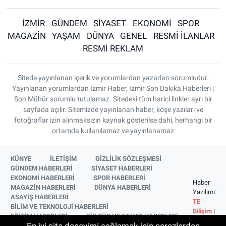
İZMİR
GÜNDEM
SİYASET
EKONOMİ
SPOR
MAGAZİN
YAŞAM
DÜNYA
GENEL
RESMİ İLANLAR
RESMİ REKLAM
Sitede yayınlanan içerik ve yorumlardan yazarları sorumludur.
Yayınlanan yorumlardan İzmir Haber, İzmir Son Dakika Haberleri |
Son Mühür sorumlu tutulamaz. Sitedeki tüm harici linkler ayrı bir
sayfada açılır. Sitemizde yayınlanan haber, köşe yazıları ve
fotoğraflar izin alınmaksızın kaynak gösterilse dahi, herhangi bir
ortamda kullanılamaz ve yayınlanamaz
KÜNYE
İLETİŞİM
GİZLİLİK SÖZLEŞMESİ
GÜNDEM HABERLERİ
SİYASET HABERLERİ
EKONOMİ HABERLERİ
SPOR HABERLERİ
Haber
MAGAZİN HABERLERİ
DÜNYA HABERLERİ
Yazılımı:
ASAYİŞ HABERLERİ
TE
BİLİM VE TEKNOLOJİ HABERLERİ
Bilişim
|
EĞİTİM HABERLERİ
KÜLTÜR VE SANAT HABERLERİ
Copyright
SAĞLIK HABERLERİ
YAŞAM HABERLERİ