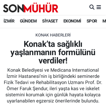
İzmir Nöbetçi Eczaneler
İZMİR
GÜNDEM
SİYASET
EKONOMİ
SPOR
M
İzmir Hava Durumu
KONAK HABERLERI
Konak’ta sağlıklı
İzmir Namaz Vakitleri
yaşlanmanın formülünü
İzmir Trafik Yoğunluk Haritası
verdiler!
Süper Lig Puan Durumu ve Fikstür
Konak Belediyesi ve Medicana International
İzmir Hastanesi’nin iş birliğindeki seminerde
Tüm Manşetler
Fizik Tedavi ve Rehabilitasyon Uzmanı Prof. Dr.
Ömer Faruk Şendur, ileri yaşta kas ve iskelet
Son Dakika Haberleri
sistemini korumak için günlük hayata kolayca
uyarlanabilen egzersiz önerilerinde bulundu.
Haber Arşivi