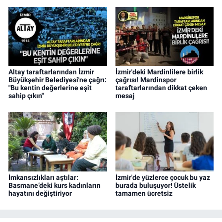
Altay taraftarlarından İzmir
İzmir'deki Mardinlilere birlik
Büyükşehir Belediyesi'ne çağrı:
çağrısı! Mardinspor
"Bu kentin değerlerine eşit
taraftarlarından dikkat çeken
sahip çıkın"
mesaj
İmkansızlıkları aştılar:
İzmir'de yüzlerce çocuk bu yaz
Basmane’deki kurs kadınların
burada buluşuyor! Üstelik
hayatını değiştiriyor
tamamen ücretsiz