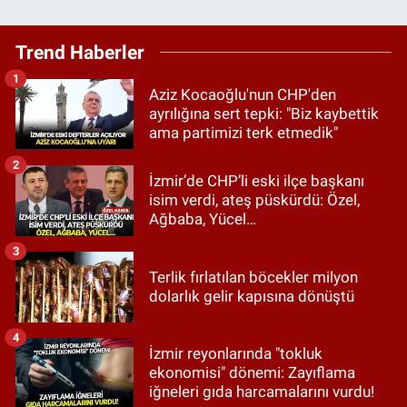
Trend Haberler
1
Aziz Kocaoğlu'nun CHP'den
ayrılığına sert tepki: "Biz kaybettik
ama partimizi terk etmedik"
2
İzmir’de CHP’li eski ilçe başkanı
isim verdi, ateş püskürdü: Özel,
Ağbaba, Yücel…
3
Terlik fırlatılan böcekler milyon
dolarlık gelir kapısına dönüştü
4
İzmir reyonlarında "tokluk
ekonomisi" dönemi: Zayıflama
iğneleri gıda harcamalarını vurdu!