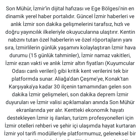
Son Mühür, İzmir’in dijital hafızası ve Ege Bölgesi'nin en
dinamik yerel haber portalıdır. Güncel İzmir haberleri ve
anlık İzmir son dakika gelişmelerini tarafsız, hızlı ve
doğru yayıncılık ilkeleriyle okuyucularına ulaştırır. Kentin
nabzını tutan özel haberlerin ve özel röportajların yanı
sıra, İzmirlilerin günlük yaşamını kolaylaştıran İzmir hava
durumu (15 günlük tahminler), İzmir namaz vakitleri,
İzmir ezan vakti ve anlık İzmir altın fiyatları (Kuyumcular
Odası canlı verileri) gibi kritik kent verilerini tek bir
platformda sunar. Aliağa'dan Çeşme'ye, Konak'tan
Karşıyaka'ya kadar 30 ilçenin tamamından gelen son
dakika İzmir gelişmeleri, son dakika deprem İzmir
duyuruları ve İzmir valisi açıklamaları anında Son Mühür
ekranlarında yer alır. Kentteki ekonomik hayatı
destekleyen İzmir iş ilanları, turizm profesyonelleri için
İzmir otelleri rehberi ve şehir içi ulaşımda hayat kurtaran
İzmir yol tarifi modülleriyle platformumuz, geleneksel bir