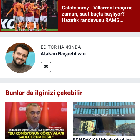
Galatasaray - Villarreal maçı ne
zaman, saat kaçta başlıyor?
Hazırlık randevusu RAMS
Park'ta
EDITÖR HAKKINDA
Atakan Başpehlivan
Bunlar da ilginizi çekebilir
SON DAKİKA Üsküdar’da 4 tur