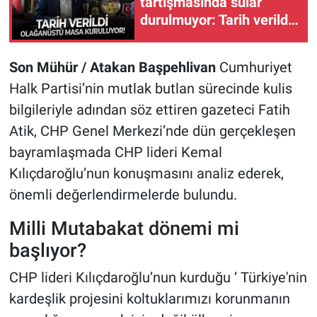
tartışmasında sular
durulmuyor: Tarih verildi,
olağanüstü masa
kuruluyor!
Son Mühür / Atakan Başpehlivan
Cumhuriyet
Halk Partisi’nin mutlak butlan sürecinde kulis
bilgileriyle adından söz ettiren gazeteci Fatih
Atik, CHP Genel Merkezi’nde dün gerçekleşen
bayramlaşmada CHP lideri Kemal
Kılıçdaroğlu’nun konuşmasını analiz ederek,
önemli değerlendirmelerde bulundu.
Milli Mutabakat dönemi mi
başlıyor?
CHP lideri Kılıçdaroğlu’nun kurduğu ‘ Türkiye'nin
kardeşlik projesini koltuklarımızı korunmanın