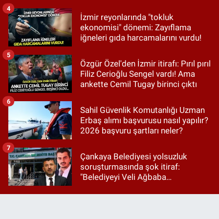
4
İzmir reyonlarında "tokluk
ekonomisi" dönemi: Zayıflama
iğneleri gıda harcamalarını vurdu!
5
Özgür Özel'den İzmir itirafı: Pırıl pırıl
Filiz Cerioğlu Sengel vardı! Ama
ankette Cemil Tugay birinci çıktı
6
Sahil Güvenlik Komutanlığı Uzman
Erbaş alımı başvurusu nasıl yapılır?
2026 başvuru şartları neler?
7
Çankaya Belediyesi yolsuzluk
soruşturmasında şok itiraf:
"Belediyeyi Veli Ağbaba
yönetiyordu..."