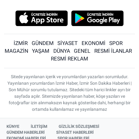
İZMİR
GÜNDEM
SİYASET
EKONOMİ
SPOR
MAGAZİN
YAŞAM
DÜNYA
GENEL
RESMİ İLANLAR
RESMİ REKLAM
Sitede yayınlanan içerik ve yorumlardan yazarları sorumludur.
Yayınlanan yorumlardan İzmir Haber, İzmir Son Dakika Haberleri |
Son Mühür sorumlu tutulamaz. Sitedeki tüm harici linkler ayrı bir
sayfada açılır. Sitemizde yayınlanan haber, köşe yazıları ve
fotoğraflar izin alınmaksızın kaynak gösterilse dahi, herhangi bir
ortamda kullanılamaz ve yayınlanamaz
KÜNYE
İLETİŞİM
GİZLİLİK SÖZLEŞMESİ
GÜNDEM HABERLERİ
SİYASET HABERLERİ
EKONOMİ HABERLERİ
SPOR HABERLERİ