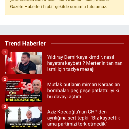
Gazete Haberleri hiçbir şekilde sorumlu tutulamaz.
Trend Haberler
1
Yıldıray Demirkaya kimdir, nasıl
hayatını kaybetti? Merter'in tanınan
ismi için taziye mesajı
2
Mutlak butlanın mimarı Karaaslan
bombaları peş peşe patlattı: İyi ki
bu davayı açtım…
3
Aziz Kocaoğlu'nun CHP'den
ayrılığına sert tepki: "Biz kaybettik
ama partimizi terk etmedik"