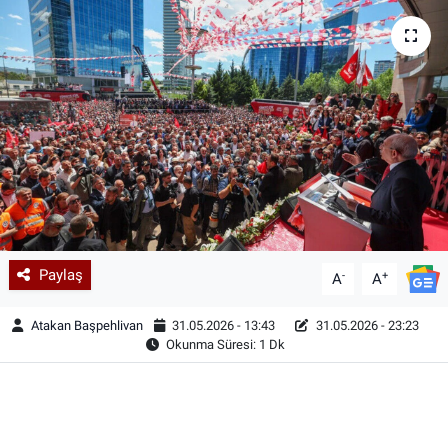
Paylaş
-
+
A
A
Atakan Başpehlivan
31.05.2026 - 13:43
31.05.2026 - 23:23
Okunma Süresi: 1 Dk