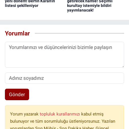
yeni dönem! Berfin Karan'ın
getirecek hamle! Seçimli
listesi şekilleniyor
kurultay istemiyle bildiri
yayımlanacak!
Yorumlar
Gönder
Yorum yazarak
topluluk kurallarımızı
kabul etmiş
bulunuyor ve tüm sorumluluğu üstleniyorsunuz. Yazılan
yorumlardan Son Mühür - Son Dakika Haber, Güncel