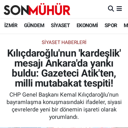
İzmir Nöbetçi Eczaneler
İZMİR
GÜNDEM
SİYASET
EKONOMİ
SPOR
M
İzmir Hava Durumu
SIYASET HABERLERI
Kılıçdaroğlu'nun 'kardeşlik'
İzmir Namaz Vakitleri
mesajı Ankara'da yankı
İzmir Trafik Yoğunluk Haritası
buldu: Gazeteci Atik'ten,
Süper Lig Puan Durumu ve Fikstür
milli mutabakat tespiti!
CHP Genel Başkanı Kemal Kılıçdaroğlu’nun
Tüm Manşetler
bayramlaşma konuşmasındaki ifadeler, siyasi
çevrelerde yeni bir dönemin işareti olarak
Son Dakika Haberleri
yorumlandı.
Haber Arşivi