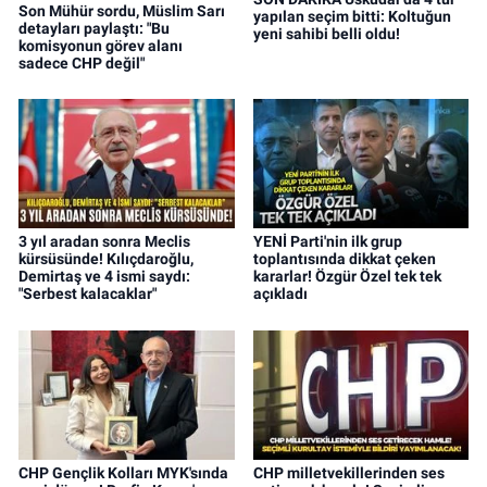
Son Mühür sordu, Müslim Sarı
yapılan seçim bitti: Koltuğun
detayları paylaştı: "Bu
yeni sahibi belli oldu!
komisyonun görev alanı
sadece CHP değil"
3 yıl aradan sonra Meclis
YENİ Parti'nin ilk grup
kürsüsünde! Kılıçdaroğlu,
toplantısında dikkat çeken
Demirtaş ve 4 ismi saydı:
kararlar! Özgür Özel tek tek
"Serbest kalacaklar"
açıkladı
CHP Gençlik Kolları MYK'sında
CHP milletvekillerinden ses