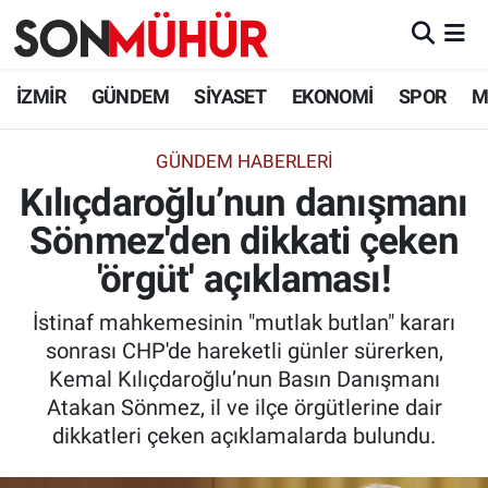
İzmir Nöbetçi Eczaneler
İZMİR
GÜNDEM
SİYASET
EKONOMİ
SPOR
M
İzmir Hava Durumu
GÜNDEM HABERLERI
Kılıçdaroğlu’nun danışmanı
İzmir Namaz Vakitleri
Sönmez'den dikkati çeken
İzmir Trafik Yoğunluk Haritası
'örgüt' açıklaması!
Süper Lig Puan Durumu ve Fikstür
İstinaf mahkemesinin "mutlak butlan" kararı
sonrası CHP'de hareketli günler sürerken,
Tüm Manşetler
Kemal Kılıçdaroğlu’nun Basın Danışmanı
Atakan Sönmez, il ve ilçe örgütlerine dair
Son Dakika Haberleri
dikkatleri çeken açıklamalarda bulundu.
Haber Arşivi