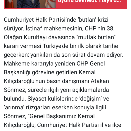
oyunu belirledi: Hayır'dan
dönüş kararını Fatih
Erbakan duyurdu
Cumhuriyet Halk Partisi’nde ‘butlan’ krizi
sürüyor. İstinaf mahkemesinin, CHP'nin 38.
Olağan Kurultayı davasında "mutlak butlan"
kararı vermesi Türkiye'de bir ilk olarak tarihe
geçerken; yankıları da son sürat devam ediyor.
Mahkeme kararıyla yeniden CHP Genel
Başkanlığı görevine getirilen Kemal
Kılıçdaroğlu'nun basın danışmanı Atakan
Sönmez, süreçle ilgili yeni açıklamalarda
bulundu. Siyaset kulislerinde ‘değişim’ ve
‘arınma’ rüzgarları eserken konuyla ilgili
Sönmez, "Genel Başkanımız Kemal
Kılıçdaroğlu, Cumhuriyet Halk Partisi il ve ilçe