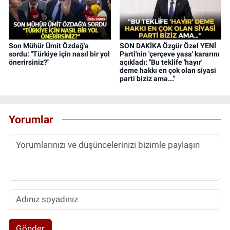
Son Mühür Ümit Özdağ'a
SON DAKİKA Özgür Özel YENİ
sordu: "Türkiye için nasıl bir yol
Parti'nin 'çerçeve yasa' kararını
önerirsiniz?"
açıkladı: ''Bu teklife 'hayır'
deme hakkı en çok olan siyasi
parti biziz ama...''
Yorumlar
Gönder