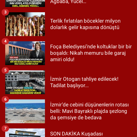
Ağbaba, Yücel…
3
Terlik fırlatılan böcekler milyon
dolarlık gelir kapısına dönüştü
4
Foça Belediyesi’nde koltuklar bir bir
boşaldı: Nikah memuru bile garaj
amiri oldu!
5
İzmir Otogarı tahliye edilecek!
Tadilat başlıyor...
6
İzmir’de cebini düşünenlerin rotası
belli: Mavi Bayraklı plajda şezlong
da şemsiye de bedava
7
SON DAKİKA Kuşadası