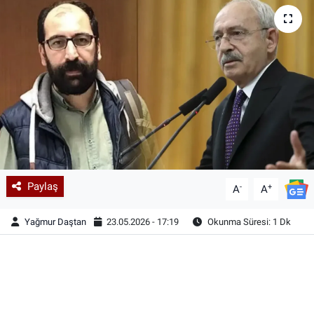
Paylaş
-
+
A
A
Yağmur Daştan
23.05.2026 - 17:19
Okunma Süresi: 1 Dk