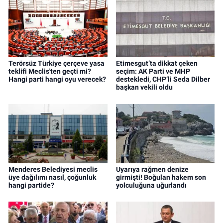
Terörsüz Türkiye çerçeve yasa
Etimesgut’ta dikkat çeken
teklifi Meclis'ten geçti mi?
seçim: AK Parti ve MHP
Hangi parti hangi oyu verecek?
destekledi, CHP’li Seda Dilber
başkan vekili oldu
Menderes Belediyesi meclis
Uyarıya rağmen denize
üye dağılımı nasıl, çoğunluk
girmişti! Boğulan hakem son
hangi partide?
yolculuğuna uğurlandı