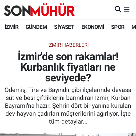
İzmir Nöbetçi Eczaneler
İZMİR
GÜNDEM
SİYASET
EKONOMİ
SPOR
M
İzmir Hava Durumu
İZMIR HABERLERI
İzmir'de son rakamlar!
İzmir Namaz Vakitleri
Kurbanlık fiyatları ne
İzmir Trafik Yoğunluk Haritası
seviyede?
Süper Lig Puan Durumu ve Fikstür
Ödemiş, Tire ve Bayındır gibi ilçelerinde devasa
süt ve besi çiftliklerini barındıran İzmir, Kurban
Tüm Manşetler
Bayramı'na hazır. Şehrin dört bir yanına kurulan
dev hayvan çadırları müşterilerini ağırlıyor. İşte
Son Dakika Haberleri
tüm detaylar...
Haber Arşivi