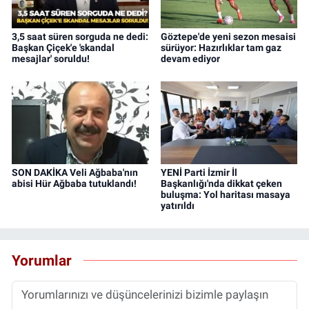
3,5 saat süren sorguda ne dedi:
Göztepe'de yeni sezon mesaisi
Başkan Çiçek'e 'skandal
sürüyor: Hazırlıklar tam gaz
mesajlar' soruldu!
devam ediyor
SON DAKİKA Veli Ağbaba'nın
YENİ Parti İzmir İl
abisi Hür Ağbaba tutuklandı!
Başkanlığı'nda dikkat çeken
buluşma: Yol haritası masaya
yatırıldı
Yorumlar