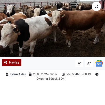
Paylaş
-
+
A
A
Eylem Aslan
23.05.2026 - 09:37
25.05.2026 - 08:13
Okunma Süresi: 2 Dk