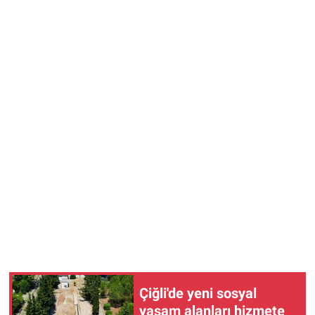
Çiğli'de yeni sosyal
yaşam alanları hizmete