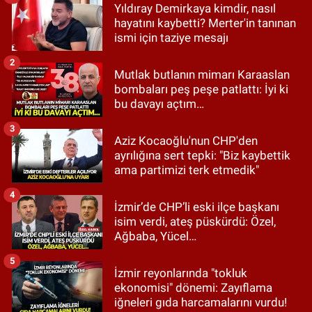
Yıldıray Demirkaya kimdir, nasıl
hayatını kaybetti? Merter'in tanınan
ismi için taziye mesajı
2
Mutlak butlanın mimarı Karaaslan
bombaları peş peşe patlattı: İyi ki
bu davayı açtım…
3
Aziz Kocaoğlu'nun CHP'den
ayrılığına sert tepki: "Biz kaybettik
ama partimizi terk etmedik"
4
İzmir’de CHP’li eski ilçe başkanı
isim verdi, ateş püskürdü: Özel,
Ağbaba, Yücel…
5
İzmir reyonlarında "tokluk
ekonomisi" dönemi: Zayıflama
iğneleri gıda harcamalarını vurdu!