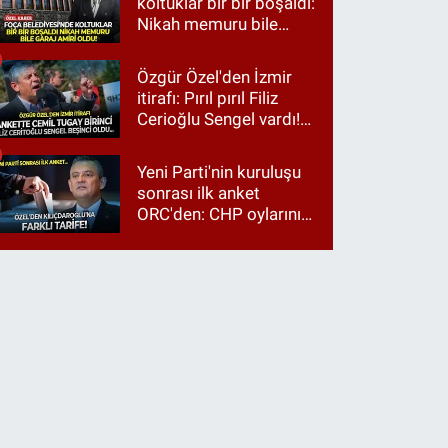
koltuklar bir bir boşaldı:
Nikah memuru bile
garaj amiri oldu!
Özgür Özel'den İzmir
itirafı: Pırıl pırıl Filiz
Cerioğlu Sengel vardı!
Ama ankette Cemil
Tugay birinci çıktı
Yeni Parti'nin kuruluşu
sonrası ilk anket
ORC'den: CHP oylarının
üçte ikisi Özgür Özel'e,
üçte biri Kılıçdaroğlu'na