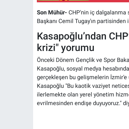
Son Mühür-
CHP'nin iç dalgalanma s
Başkanı Cemil Tugay'ın partisinden ist
Kasapoğlu’ndan CHP’
krizi" yorumu
Önceki Dönem Gençlik ve Spor Bakanı
Kasapoğlu, sosyal medya hesabında
gerçekleşen bu gelişmelerin İzmir'e ul
Kasapoğlu "Bu kaotik vaziyet netices
ilerlemekte olan yerel yönetim hizmet
evrilmesinden endişe duyuyoruz." di