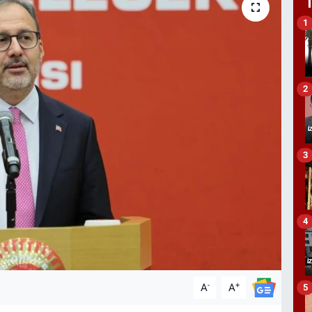
1
2
3
4
-
+
A
A
5