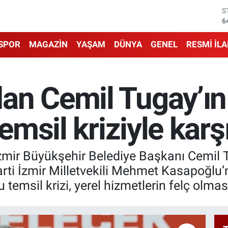
S
6
G
6
SPOR
MAGAZİN
YAŞAM
DÜNYA
GENEL
RESMİ İL
B
1
B
6
n Cemil Tugay’ın i
D
4
E
temsil kriziyle karş
5
mir Büyükşehir Belediye Başkanı Cemil Tu
ti İzmir Milletvekili Mehmet Kasapoğlu’n
bu temsil krizi, yerel hizmetlerin felç olm