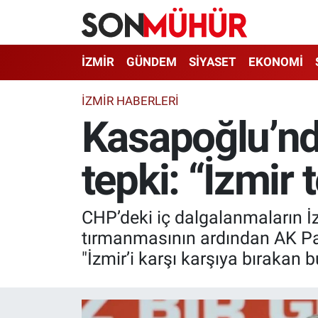
İzmir Nöbetçi Eczaneler
İZMİR
GÜNDEM
SİYASET
EKONOMİ
İzmir Hava Durumu
İZMIR HABERLERI
Kasapoğlu’nda
İzmir Namaz Vakitleri
tepki: “İzmir 
İzmir Trafik Yoğunluk Haritası
Süper Lig Puan Durumu ve Fikstür
CHP’deki iç dalgalanmaların İz
Tüm Manşetler
tırmanmasının ardından AK Par
"İzmir’i karşı karşıya bırakan 
Son Dakika Haberleri
Haber Arşivi