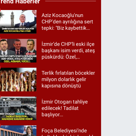
Trend Haberler
Aziz Kocaoğlu'nun
CHP'den ayrılığına sert
tepki: "Biz kaybettik
ama partimizi terk
etmedik"
İzmir’de CHP’li eski ilçe
başkanı isim verdi, ateş
püskürdü: Özel,
Ağbaba, Yücel…
Terlik fırlatılan böcekler
milyon dolarlık gelir
kapısına dönüştü
İzmir Otogarı tahliye
edilecek! Tadilat
başlıyor...
Foça Belediyesi’nde