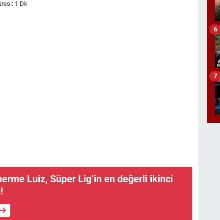
esi: 1 Dk
6
7
erme Luiz, Süper Lig’in en değerli ikinci
!