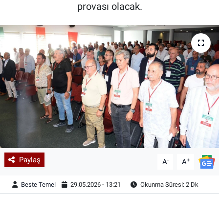
provası olacak.
Paylaş
-
+
A
A
Beste Temel
29.05.2026 - 13:21
Okunma Süresi: 2 Dk