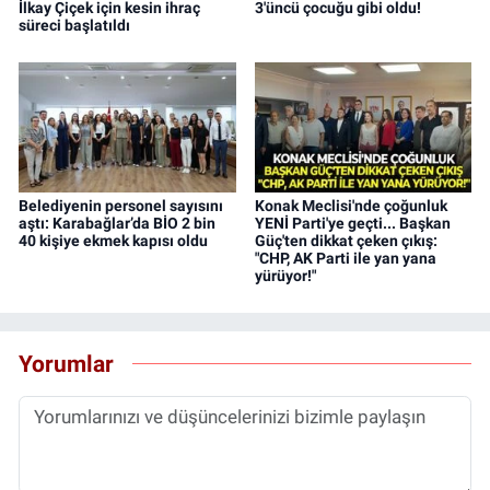
İlkay Çiçek için kesin ihraç
3'üncü çocuğu gibi oldu!
süreci başlatıldı
Belediyenin personel sayısını
Konak Meclisi'nde çoğunluk
aştı: Karabağlar’da BİO 2 bin
YENİ Parti'ye geçti... Başkan
40 kişiye ekmek kapısı oldu
Güç'ten dikkat çeken çıkış:
"CHP, AK Parti ile yan yana
yürüyor!"
Yorumlar