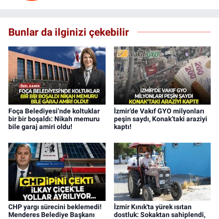
Bunlar da ilginizi çekebilir
Foça Belediyesi’nde koltuklar
İzmir’de Vakıf GYO milyonları
bir bir boşaldı: Nikah memuru
peşin saydı, Konak’taki araziyi
bile garaj amiri oldu!
kaptı!
CHP yargı sürecini beklemedi!
İzmir Kınık'ta yürek ısıtan
Menderes Belediye Başkanı
dostluk: Sokaktan sahiplendi,