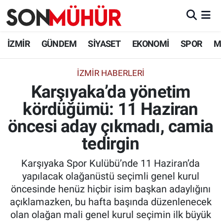
İzmir Nöbetçi Eczaneler
İZMİR
GÜNDEM
SİYASET
EKONOMİ
SPOR
M
İzmir Hava Durumu
İZMIR HABERLERI
Karşıyaka’da yönetim
İzmir Namaz Vakitleri
kördüğümü: 11 Haziran
İzmir Trafik Yoğunluk Haritası
öncesi aday çıkmadı, camia
Süper Lig Puan Durumu ve Fikstür
tedirgin
Karşıyaka Spor Kulübü’nde 11 Haziran’da
Tüm Manşetler
yapılacak olağanüstü seçimli genel kurul
öncesinde henüz hiçbir isim başkan adaylığını
Son Dakika Haberleri
açıklamazken, bu hafta başında düzenlenecek
olan olağan mali genel kurul seçimin ilk büyük
Haber Arşivi