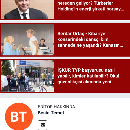
nereden geliyor? Türkerler
Holding'in enerji şirketi borsaya
geliyor
Serdar Ortaç - Kibariye
konserindeki dansçı kim,
sahnede ne yaşandı? Kanasın
düetindeki performans olay oldu
İŞKUR TYP başvurusu nasıl
yapılır, kimler katılabilir? Okul
güvenlikçisi alımında yeni
detaylar ortaya çıktı
EDITÖR HAKKINDA
Beste Temel