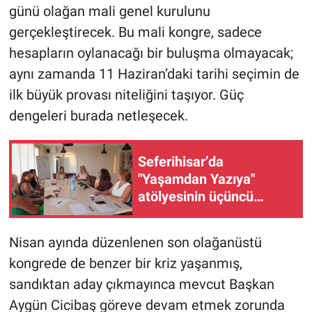
günü olağan mali genel kurulunu
gerçekleştirecek. Bu mali kongre, sadece
hesapların oylanacağı bir buluşma olmayacak;
aynı zamanda 11 Haziran’daki tarihi seçimin de
ilk büyük provası niteliğini taşıyor. Güç
dengeleri burada netleşecek.
Seferihisar’da
"Yaşamdan Yazıya"
atölyesinin üçüncü
buluşmasında aşk
konuşuldu!
Nisan ayında düzenlenen son olağanüstü
kongrede de benzer bir kriz yaşanmış,
sandıktan aday çıkmayınca mevcut Başkan
Aygün Cicibaş göreve devam etmek zorunda