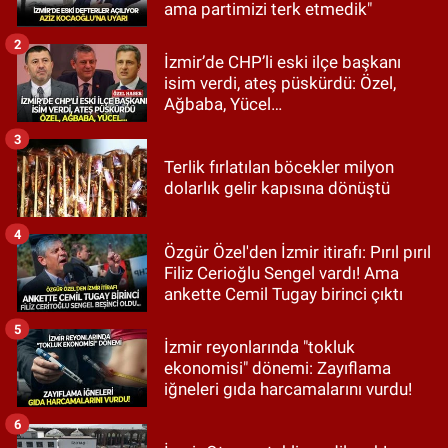
ama partimizi terk etmedik"
2
İzmir’de CHP’li eski ilçe başkanı
isim verdi, ateş püskürdü: Özel,
Ağbaba, Yücel…
3
Terlik fırlatılan böcekler milyon
dolarlık gelir kapısına dönüştü
4
Özgür Özel'den İzmir itirafı: Pırıl pırıl
Filiz Cerioğlu Sengel vardı! Ama
ankette Cemil Tugay birinci çıktı
5
İzmir reyonlarında "tokluk
ekonomisi" dönemi: Zayıflama
iğneleri gıda harcamalarını vurdu!
6