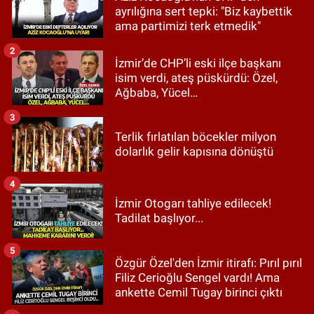
ayrılığına sert tepki: "Biz kaybettik
ama partimizi terk etmedik"
2
İzmir’de CHP’li eski ilçe başkanı
isim verdi, ateş püskürdü: Özel,
Ağbaba, Yücel…
3
Terlik fırlatılan böcekler milyon
dolarlık gelir kapısına dönüştü
4
İzmir Otogarı tahliye edilecek!
Tadilat başlıyor...
5
Özgür Özel'den İzmir itirafı: Pırıl pırıl
Filiz Cerioğlu Sengel vardı! Ama
ankette Cemil Tugay birinci çıktı