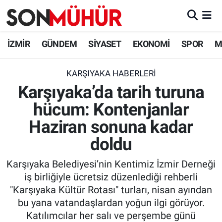
İzmir Nöbetçi Eczaneler
İZMİR
GÜNDEM
SİYASET
EKONOMİ
SPOR
M
İzmir Hava Durumu
KARŞIYAKA HABERLERI
Karşıyaka’da tarih turuna
İzmir Namaz Vakitleri
hücum: Kontenjanlar
İzmir Trafik Yoğunluk Haritası
Haziran sonuna kadar
Süper Lig Puan Durumu ve Fikstür
doldu
Karşıyaka Belediyesi’nin Kentimiz İzmir Derneği
Tüm Manşetler
iş birliğiyle ücretsiz düzenlediği rehberli
"Karşıyaka Kültür Rotası" turları, nisan ayından
Son Dakika Haberleri
bu yana vatandaşlardan yoğun ilgi görüyor.
Katılımcılar her salı ve perşembe günü
Haber Arşivi