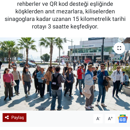
rehberler ve QR kod desteği eşliğinde
köşklerden anıt mezarlara, kiliselerden
sinagoglara kadar uzanan 15 kilometrelik tarihi
rotayı 3 saatte keşfediyor.
Paylaş
-
+
A
A