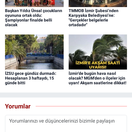
Başkan Yıldız Ünsal çocukların
TMMOB İzmir Şubesi’nden
oyununa ortak oldu:
Karşıyaka Belediyesi’ne:
Şampiyonlar finalde belli
"Gerçekler belgelerle
olacak
ortadadır"
İZSU gece gündüz durmadı:
İzmir'de bugün hava nasıl
Hesaplanan 3 haftaydı, 15
olacak? MGM'den o ilçeler için
günde bitti
uyarı! Akşam saatlerine dikkat!
Yorumlar