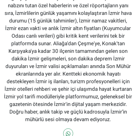
nabzını tutan özel haberlerin ve özel röportajların yanı
sıra, İzmirlilerin günlük yaşamını kolaylaştıran İzmir hava
durumu (15 günlük tahminler), İzmir namaz vakitleri,
İzmir ezan vakti ve anlık İzmir altın fiyatları (Kuyumcular
Odası canlı verileri) gibi kritik kent verilerini tek bir
platformda sunar. Aliağa'dan Çeşme'ye, Konak'tan
Karşıyaka'ya kadar 30 ilçenin tamamından gelen son
dakika İzmir gelişmeleri, son dakika deprem İzmir
duyuruları ve İzmir valisi açıklamaları anında Son Mühür
ekranlarında yer alır. Kentteki ekonomik hayatı
destekleyen İzmir iş ilanları, turizm profesyonelleri için
İzmir otelleri rehberi ve şehir içi ulaşımda hayat kurtaran
İzmir yol tarifi modülleriyle platformumuz, geleneksel bir
gazetenin ötesinde İzmir'in dijital yaşam merkezidir.
Doğru haber, anlık takip ve güçlü kadrosuyla İzmir’in
mühürlü sesi olmaya devam ediyoruz.