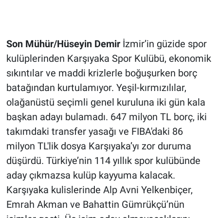
Son Mühür/Hüseyin Demir
İzmir’in güzide spor
kulüplerinden Karşıyaka Spor Kulübü, ekonomik
sıkıntılar ve maddi krizlerle boğuşurken borç
batağından kurtulamıyor. Yeşil-kırmızılılar,
olağanüstü seçimli genel kuruluna iki gün kala
başkan adayı bulamadı. 647 milyon TL borç, iki
takımdaki transfer yasağı ve FIBA'daki 86
milyon TL'lik dosya Karşıyaka’yı zor duruma
düşürdü. Türkiye’nin 114 yıllık spor kulübünde
aday çıkmazsa kulüp kayyuma kalacak.
Karşıyaka kulislerinde Alp Avni Yelkenbiçer,
Emrah Akman ve Bahattin Gümrükçü’nün