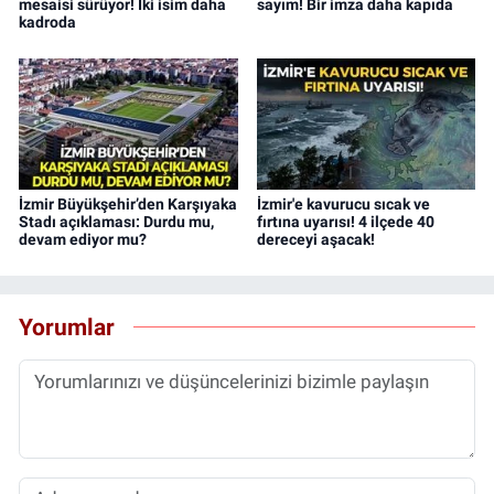
mesaisi sürüyor! İki isim daha
sayım! Bir imza daha kapıda
kadroda
İzmir Büyükşehir’den Karşıyaka
İzmir'e kavurucu sıcak ve
Stadı açıklaması: Durdu mu,
fırtına uyarısı! 4 ilçede 40
devam ediyor mu?
dereceyi aşacak!
Yorumlar