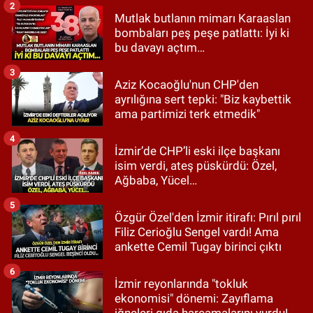
2
Mutlak butlanın mimarı Karaaslan
bombaları peş peşe patlattı: İyi ki
bu davayı açtım…
3
Aziz Kocaoğlu'nun CHP'den
ayrılığına sert tepki: "Biz kaybettik
ama partimizi terk etmedik"
4
İzmir’de CHP’li eski ilçe başkanı
isim verdi, ateş püskürdü: Özel,
Ağbaba, Yücel…
5
Özgür Özel'den İzmir itirafı: Pırıl pırıl
Filiz Cerioğlu Sengel vardı! Ama
ankette Cemil Tugay birinci çıktı
6
İzmir reyonlarında "tokluk
ekonomisi" dönemi: Zayıflama
iğneleri gıda harcamalarını vurdu!