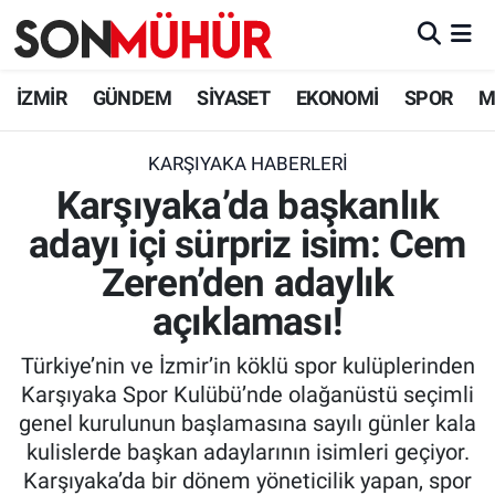
İzmir Nöbetçi Eczaneler
İZMİR
GÜNDEM
SİYASET
EKONOMİ
SPOR
M
İzmir Hava Durumu
KARŞIYAKA HABERLERI
Karşıyaka’da başkanlık
İzmir Namaz Vakitleri
adayı içi sürpriz isim: Cem
İzmir Trafik Yoğunluk Haritası
Zeren’den adaylık
Süper Lig Puan Durumu ve Fikstür
açıklaması!
Türkiye’nin ve İzmir’in köklü spor kulüplerinden
Tüm Manşetler
Karşıyaka Spor Kulübü’nde olağanüstü seçimli
genel kurulunun başlamasına sayılı günler kala
Son Dakika Haberleri
kulislerde başkan adaylarının isimleri geçiyor.
Karşıyaka’da bir dönem yöneticilik yapan, spor
Haber Arşivi