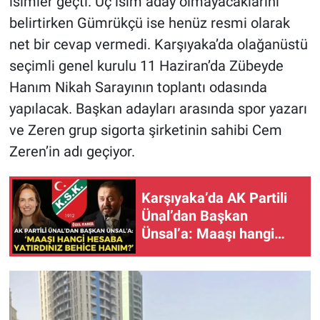
isimler geçti. Üç isim aday olmayacaklarını
belirtirken Gümrükçü ise henüz resmi olarak
net bir cevap vermedi. Karşıyaka’da olağanüstü
seçimli genel kurulu 11 Haziran’da Zübeyde
Hanım Nikah Sarayının toplantı odasında
yapılacak. Başkan adayları arasında spor yazarı
ve Zeren grup sigorta şirketinin sahibi Cem
Zeren’in adı geçiyor.
Karşıyaka’da AK Partili
Ünal’dan Başkan
Ünsal’a: Maaşı hangi
hesaba yatırdınız!