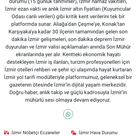
durumu (15 günlük tahminler), İzmir namaz vakitleri,
İzmir ezan vakti ve anlık İzmir altın fiyatları (Kuyumcular
Odası canlı verileri) gibi kritik kent verilerini tek bir
platformda sunar. Aliağa'dan Çeşme'ye, Konak'tan
Karşıyaka'ya kadar 30 ilçenin tamamından gelen son
dakika İzmir gelişmeleri, son dakika deprem İzmir
duyuruları ve İzmir valisi açıklamaları anında Son Mühür
ekranlarında yer alır. Kentteki ekonomik hayatı
destekleyen İzmir iş ilanları, turizm profesyonelleri için
İzmir otelleri rehberi ve şehir içi ulaşımda hayat kurtaran
İzmir yol tarifi modülleriyle platformumuz, geleneksel bir
gazetenin ötesinde İzmir'in dijital yaşam merkezidir.
Doğru haber, anlık takip ve güçlü kadrosuyla İzmir’in
mühürlü sesi olmaya devam ediyoruz.
İzmir Nöbetçi Eczaneler
İzmir Hava Durumu