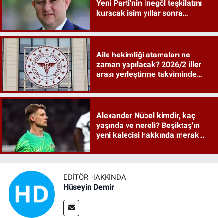
Yeni Parti'nin İnegöl teşkilatını
kuracak isim yıllar sonra
sahneye döndü
Aile hekimliği atamaları ne
zaman yapılacak? 2026/2 iller
arası yerleştirme takviminde
tarihler netleşti
Alexander Nübel kimdir, kaç
yaşında ve nereli? Beşiktaş'ın
yeni kalecisi hakkında merak
edilenler
EDITÖR HAKKINDA
Hüseyin Demir