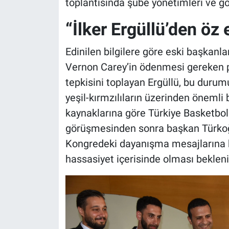
toplantısında şube yönetimleri ve gö
“İlker Ergüllü’den öz e
Edinilen bilgilere göre eski başkanla
Vernon Carey’in ödenmesi gereken par
tepkisini toplayan Ergüllü, bu durum
yeşil-kırmzılıların üzerinden önemli
kaynaklarına göre Türkiye Basketbol 
görüşmesinden sonra başkan Türkoğlu,
Kongredeki dayanışma mesajlarına k
hassasiyet içerisinde olması bekleni