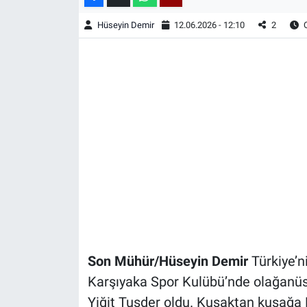
Hüseyin Demir
12.06.2026 - 12:10
2
O
Son Mühür/Hüseyin Demir
Türkiye’n
Karşıyaka Spor Kulübü’nde olağanüs
Yiğit Tusder oldu. Kuşaktan kuşağa K