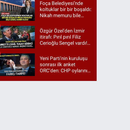
Foça Belediyesi’nde
koltuklar bir bir boşaldı:
Nikah memuru bile
garaj amiri oldu!
Özgür Özel'den İzmir
itirafı: Pırıl pırıl Filiz
Cerioğlu Sengel vardı!
Ama ankette Cemil
Tugay birinci çıktı
Yeni Parti'nin kuruluşu
sonrası ilk anket
ORC'den: CHP oylarının
üçte ikisi Özgür Özel'e,
üçte biri Kılıçdaroğlu'na