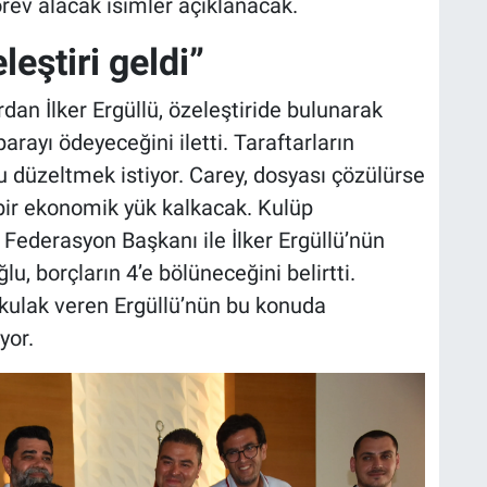
rev alacak isimler açıklanacak.
leştiri geldi”
rdan İlker Ergüllü, özeleştiride bulunarak
ayı ödeyeceğini iletti. Taraftarların
u düzeltmek istiyor. Carey, dosyası çözülürse
 bir ekonomik yük kalkacak. Kulüp
Federasyon Başkanı ile İlker Ergüllü’nün
 borçların 4’e bölüneceğini belirtti.
ulak veren Ergüllü’nün bu konuda
yor.