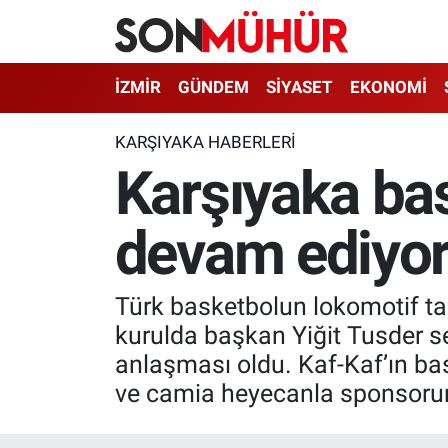
İzmir Nöbetçi Eczaneler
İZMİR
GÜNDEM
SİYASET
EKONOMİ
İzmir Hava Durumu
KARŞIYAKA HABERLERI
Karşıyaka ba
İzmir Namaz Vakitleri
devam ediyor
İzmir Trafik Yoğunluk Haritası
Süper Lig Puan Durumu ve Fikstür
Türk basketbolun lokomotif t
Tüm Manşetler
kurulda başkan Yiğit Tusder s
anlaşması oldu. Kaf-Kaf’ın ba
Son Dakika Haberleri
ve camia heyecanla sponsorun
Haber Arşivi