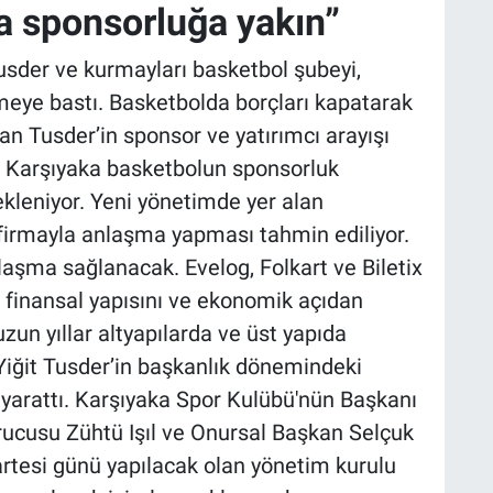
a sponsorluğa yakın”
usder ve kurmayları basketbol şubeyi,
eye bastı. Basketbolda borçları kapatarak
an Tusder’in sponsor ve yatırımcı arayışı
re Karşıyaka basketbolun sponsorluk
kleniyor. Yeni yönetimde yer alan
ı firmayla anlaşma yapması tahmin ediliyor.
laşma sağlanacak. Evelog, Folkart ve Biletix
n finansal yapısını ve ekonomik açıdan
zun yıllar altyapılarda ve üst yapıda
Yiğit Tusder’in başkanlık dönemindeki
yarattı. Karşıyaka Spor Kulübü'nün Başkanı
rucusu Zühtü Işıl ve Onursal Başkan Selçuk
artesi günü yapılacak olan yönetim kurulu