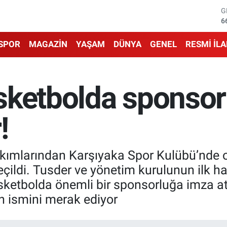
6
B
1
B
SPOR
MAGAZİN
YAŞAM
DÜNYA
GENEL
RESMİ İL
6
D
4
E
sketbolda sponsor
5
S
6
!
akımlarından Karşıyaka Spor Kulübü’nde 
eçildi. Tusder ve yönetim kurulunun ilk 
sketbolda önemli bir sponsorluğa imza at
 ismini merak ediyor