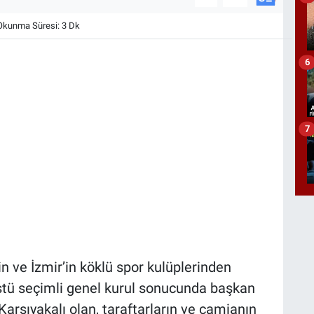
kunma Süresi: 3 Dk
6
7
in ve İzmir’in köklü spor kulüplerinden
tü seçimli genel kurul sonucunda başkan
arşıyakalı olan, taraftarların ve camianın