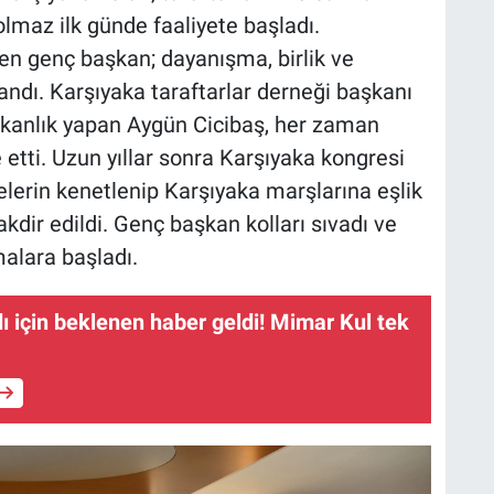
olmaz ilk günde faaliyete başladı.
en genç başkan; dayanışma, birlik ve
landı. Karşıyaka taraftarlar derneği başkanı
kanlık yapan Aygün Cicibaş, her zaman
 etti. Uzun yıllar sonra Karşıyaka kongresi
yelerin kenetlenip Karşıyaka marşlarına eşlik
kdir edildi. Genç başkan kolları sıvadı ve
alara başladı.
ı için beklenen haber geldi! Mimar Kul tek