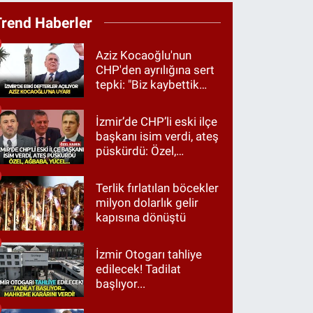
Trend Haberler
Aziz Kocaoğlu'nun
CHP'den ayrılığına sert
tepki: "Biz kaybettik
ama partimizi terk
etmedik"
İzmir’de CHP’li eski ilçe
başkanı isim verdi, ateş
püskürdü: Özel,
Ağbaba, Yücel…
Terlik fırlatılan böcekler
milyon dolarlık gelir
kapısına dönüştü
İzmir Otogarı tahliye
edilecek! Tadilat
başlıyor...