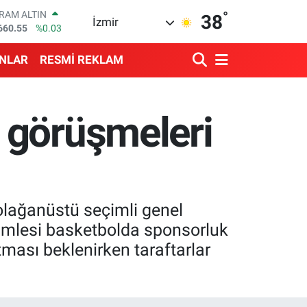
660.55
%0.03
°
38
İzmir
İST100
3.779
%-14
ITCOIN
ANLAR
RESMİ REKLAM
4.944,08
%-0.18
OLAR
7,7436
%0.18
URO
 görüşmeleri
5,2510
%0.32
TERLİN
4,4811
%0.38
olağanüstü seçimli genel
hamlesi basketbolda sponsorluk
ması beklenirken taraftarlar