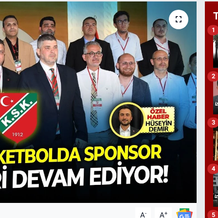
1
2
3
4
-
+
A
A
5