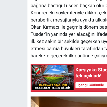
bağrına bastığı Tusder, başkan olur 
Kongredeki söylemleriyle dikkat çek
beraberlik mesajlarıyla ayakta alkış
Okan Kırmacı ile geçmiş dönem baş
Tusder’in yanında yer alacağını ifade
ilk kez sakin bir şekilde geçerken ü
etmesi camia büyükleri tarafından ta
harekete geçerek ilk gününde çalışm
Karşıyaka Stad
tek açıkladı!
İçeriği Görüntüle