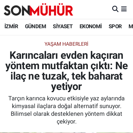
İzmir Nöbetçi Eczaneler
İZMİR
GÜNDEM
SİYASET
EKONOMİ
SPOR
M
İzmir Hava Durumu
YAŞAM HABERLERI
Karıncaları evden kaçıran
İzmir Namaz Vakitleri
yöntem mutfaktan çıktı: Ne
İzmir Trafik Yoğunluk Haritası
ilaç ne tuzak, tek baharat
Süper Lig Puan Durumu ve Fikstür
yetiyor
Tarçın karınca kovucu etkisiyle yaz aylarında
Tüm Manşetler
kimyasal ilaçlara doğal alternatif sunuyor.
Bilimsel olarak desteklenen yöntem dikkat
Son Dakika Haberleri
çekiyor.
Haber Arşivi