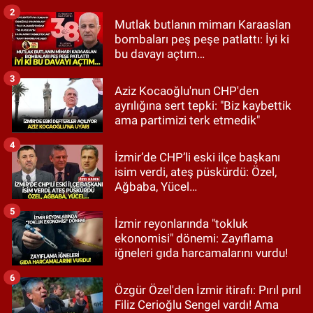
2
Mutlak butlanın mimarı Karaaslan
bombaları peş peşe patlattı: İyi ki
bu davayı açtım…
3
Aziz Kocaoğlu'nun CHP'den
ayrılığına sert tepki: "Biz kaybettik
ama partimizi terk etmedik"
4
İzmir’de CHP’li eski ilçe başkanı
isim verdi, ateş püskürdü: Özel,
Ağbaba, Yücel…
5
İzmir reyonlarında "tokluk
ekonomisi" dönemi: Zayıflama
iğneleri gıda harcamalarını vurdu!
6
Özgür Özel'den İzmir itirafı: Pırıl pırıl
Filiz Cerioğlu Sengel vardı! Ama