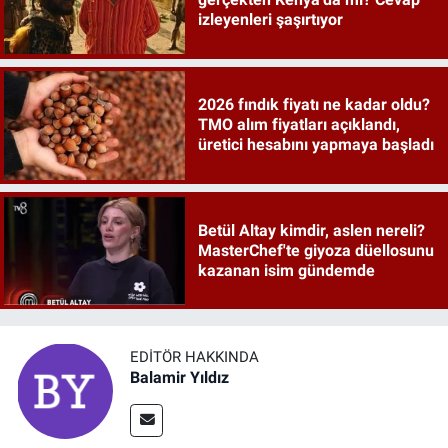
izleyenleri şaşırtıyor
2026 fındık fiyatı ne kadar oldu?
TMO alım fiyatları açıklandı,
üretici hesabını yapmaya başladı
Betül Altay kimdir, aslen nereli?
MasterChef'te giyoza düellosunu
kazanan isim gündemde
EDITÖR HAKKINDA
Balamir Yıldız