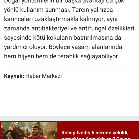
Doğal yöntemlerin bir başka avantajı da çok
yönlü kullanım sunması. Tarçın yalnızca
karıncaları uzaklaştırmakla kalmıyor; aynı
zamanda antibakteriyel ve antifungal özellikleri
sayesinde kötü kokuların bastırılmasına da
yardımcı oluyor. Böylece yaşam alanlarında
hem hijyen hem de ferahlık sağlayabiliyor.
Kaynak:
Haber Merkezi
Recep İvedik 6 nerede çekildi,
gerçekten Kenya'da mı? Cevap