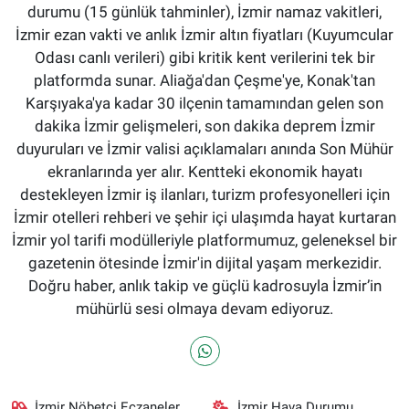
durumu (15 günlük tahminler), İzmir namaz vakitleri,
İzmir ezan vakti ve anlık İzmir altın fiyatları (Kuyumcular
Odası canlı verileri) gibi kritik kent verilerini tek bir
platformda sunar. Aliağa'dan Çeşme'ye, Konak'tan
Karşıyaka'ya kadar 30 ilçenin tamamından gelen son
dakika İzmir gelişmeleri, son dakika deprem İzmir
duyuruları ve İzmir valisi açıklamaları anında Son Mühür
ekranlarında yer alır. Kentteki ekonomik hayatı
destekleyen İzmir iş ilanları, turizm profesyonelleri için
İzmir otelleri rehberi ve şehir içi ulaşımda hayat kurtaran
İzmir yol tarifi modülleriyle platformumuz, geleneksel bir
gazetenin ötesinde İzmir'in dijital yaşam merkezidir.
Doğru haber, anlık takip ve güçlü kadrosuyla İzmir’in
mühürlü sesi olmaya devam ediyoruz.
İzmir Nöbetçi Eczaneler
İzmir Hava Durumu