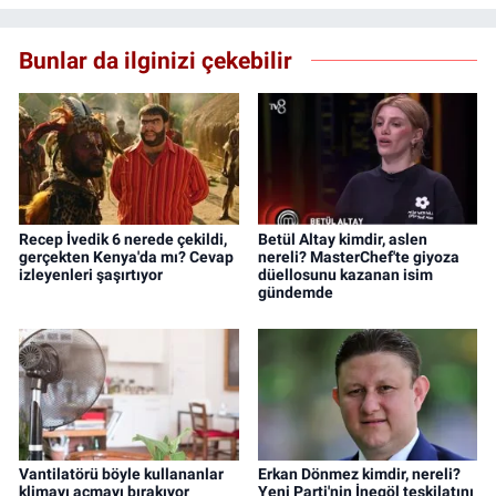
Bunlar da ilginizi çekebilir
Recep İvedik 6 nerede çekildi,
Betül Altay kimdir, aslen
gerçekten Kenya'da mı? Cevap
nereli? MasterChef'te giyoza
izleyenleri şaşırtıyor
düellosunu kazanan isim
gündemde
Vantilatörü böyle kullananlar
Erkan Dönmez kimdir, nereli?
klimayı açmayı bırakıyor
Yeni Parti'nin İnegöl teşkilatını